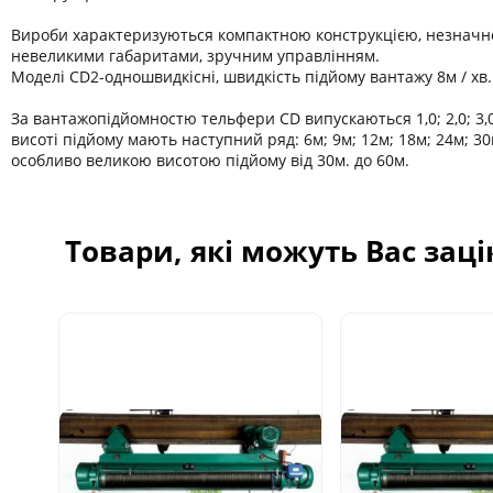
Вироби характеризуються компактною конструкцією, незначн
невеликими габаритами, зручним управлінням.
Моделі CD2-одношвидкісні, швидкість підйому вантажу 8м / хв.
За вантажопідйомностю тельфери CD випускаються 1,0; 2,0; 3,0;
висоті підйому мають наступний ряд: 6м; 9м; 12м; 18м; 24м; 30
особливо великою висотою підйому від 30м. до 60м.
Товари, які можуть Вас зац