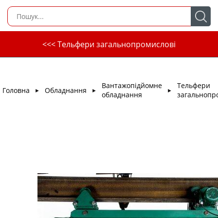
<<< Тельфери загальнопромислові
Вантажопідйомне
Тельфери
Головна
Обладнання
►
►
►
обладнання
загальнопр