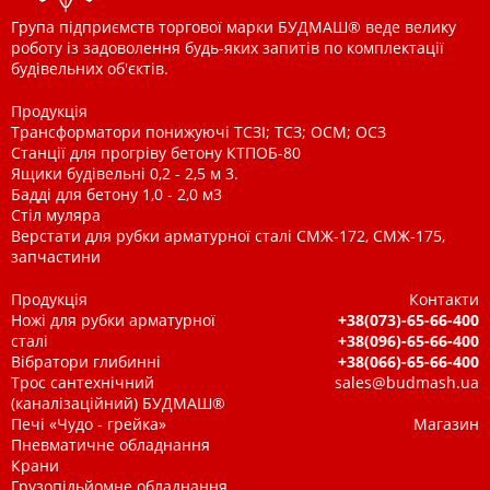
Група підприємств торгової марки БУДМАШ® веде велику
роботу із задоволення будь-яких запитів по комплектації
будівельних об'єктів.
Продукція
Трансформатори понижуючі ТСЗІ; ТСЗ; ОСМ; ОСЗ
Станції для прогріву бетону КТПОБ-80
Ящики будівельні 0,2 - 2,5 м 3.
Бадді для бетону 1,0 - 2,0 м3
Стіл муляра
Верстати для рубки арматурної сталі СМЖ-172, СМЖ-175,
запчастини
Продукція
Контакти
Ножі для рубки арматурної
+38(073)-65-66-400
сталі
+38(096)-65-66-400
Вібратори глибинні
+38(066)-65-66-400
Трос сантехнічний
sales@budmash.ua
(каналізаційний) БУДМАШ®
Печі «Чудо - грейка»
Магазин
Пневматичне обладнання
Крани
Грузопідьйомне обладнання