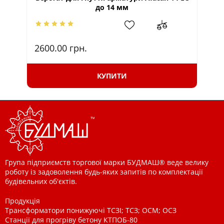
до 14 мм
2600.00
грн.
16
КУПИТИ
Група підприємств торгової марки БУДМАШ® веде велику
роботу із задоволення будь-яких запитів по комплектації
будівельних об'єктів.
Продукція
Трансформатори понижуючі ТСЗІ; ТСЗ; ОСМ; ОСЗ
Станції для прогріву бетону КТПОБ-80