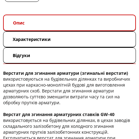
Опис
Характеристики
Відгуки
Верстати для згинання арматури (згинальні верстати)
використовуються на будівельних ділянках та виробничих
цехах при каркасно-монолітній будові для виготовлення
арматурних скоб. Верстати для згинання арматури
дозволяють суттєво зменшити витрати часу та сил на
обробку прутків арматури.
Верстат для згинання арматурних ставків GW-40
використовується на будівельних ділянках, в цехах заводів
складального залізобетону для холодного згинання
арматурних прутків залізобетонних конструкцій.
Експлуатується верстат для згинання арматури при