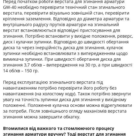
Перед початком роботи верстата для згинання арматури
GW-40 необхідно перевірити технічний стан згинального
верстата, перевірити візуально зовнішній стан, перевірити
кріплення заземлення. Відповідно до діаметра арматури та
внутрішнього радіусу прутків арматури на згинальний
верстат встановлюються відповідні пристосування для
згинання. Потрібно встановити у вихідне положення, реверс,
диск і кулачки зупинки. Відповідно до швидкості обертання
диска та через інерційність диска для згинання, кулачок
зупинки необхідно встановлювати з випередженням щодо
вимикача зупинки. При швидкості обертання диска для
згинання 3,7 об/хв – випередження на 30 гр, а при швидкості
14 об/хв – 150 гр.
Перед експлуатацією згинального верстата під
навантаженням потрібно перевірити його роботу без
навантаження (на холостому ходу). Також потрібно звернути
увагу на точність зупинки диска для згинання у вихідному
положенні. Положення кулачка основи можна відрегулювати
за потреби. Після зовнішнього огляду маханізмів верстата
згинання можна завершити обкатку.
Втомилися від важкого та стомлюючого процесу
згинання арматури вручну? Тоді верстат для згинання