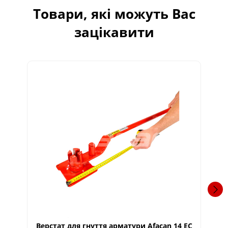
Товари, які можуть Вас
зацікавити
Верстат для гнуття арматури Afacan 14 ЕС
В