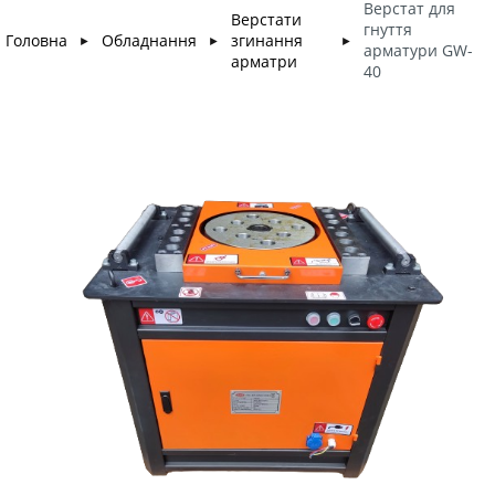
Верстат для
Верстати
гнуття
Головна
Обладнання
згинання
►
►
►
арматури GW-
арматри
40