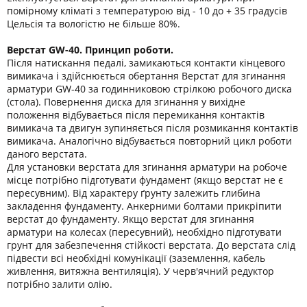
помірному кліматі з температурою від - 10 до + 35 градусів
Цельсія та вологістю не більше 80%.
Верстат GW-40. Принцип роботи.
Після натискання педалі, замикаються контакти кінцевого
вимикача і здійснюється обертання Верстат для згинання
арматури GW-40 за годинниковою стрілкою робочого диска
(стола). Повернення диска для згинання у вихідне
положення відбувається після перемикання контактів
вимикача та двигун зупиняється після розмикання контактів
вимикача. Аналогічно відбувається повторний цикл роботи
даного верстата.
Для установки верстата для згинання арматури на робоче
місце потрібно підготувати фундамент (якщо верстат не є
пересувним). Від характеру ґрунту залежить глибина
закладення фундаменту. Анкерними болтами прикріпити
верстат до фундаменту. Якщо верстат для згинання
арматури на колесах (пересувний), необхідно підготувати
грунт для забезпечення стійкості верстата. До верстата слід
підвести всі необхідні комунікації (заземлення, кабель
живлення, витяжна вентиляція). У черв'ячний редуктор
потрібно залити олію.