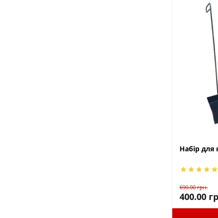
Набір для 
690.00
грн.
400.00
гр