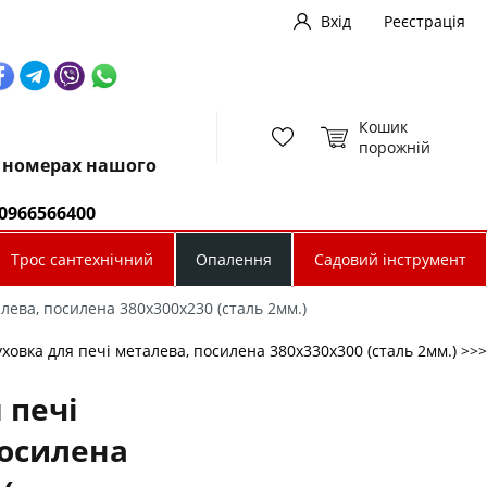
Вхід
Реєстрація
Кошик
порожній
х номерах нашого
0966566400
Трос сантехнічний
Опалення
Садовий інструмент
лева, посилена 380х300х230 (сталь 2мм.)
ховка для печі металева, посилена 380х330х300 (сталь 2мм.) >>>
 печі
посилена