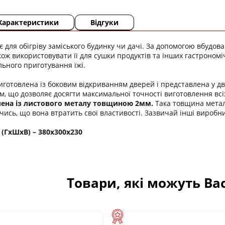
Характеристики
Відгуки
є для обігріву заміського будинку чи дачі. За допомогою вбудо
акож використовувати її для сушки продуктів та інших гастроном
ьного приготування їжі.
иготовлена із боковим відкриванням дверей і представлена у дв
м, що дозволяє досягти максимальної точності виготовлення всі
лена із листового металу товщиною 2мм.
Така товщина метал
оячись, що вона втратить свої властивості. Зазвичай інші виро
(ГхШхВ) – 380х300х230
Товари, які можуть Ва