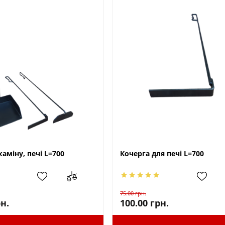
каміну, печі L=700
Кочерга для печі L=700
75.00
грн.
н.
100.00
грн.