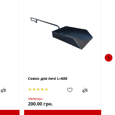
Совок для печі L=600
Ск
100.00
грн.
75.
200.00
грн.
10