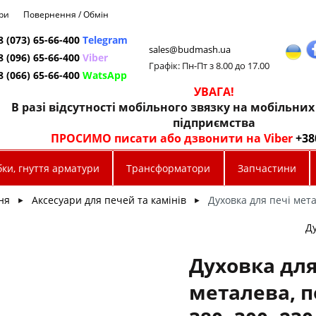
ри
Повернення / Обмін
8 (073) 65-66-400
Telegram
sales@budmash.ua
8 (096) 65-66-400
Viber
Графік: Пн-Пт з 8.00 до 17.00
8 (066) 65-66-400
WatsApp
УВАГА!
В разі відсутності мобільного звязку на мобільни
підприємства
ПРОСИМО писати або дзвонити на Viber
+38
ки, гнуття арматури
Трансформатори
Запчастини
ня
Аксесуари для печей та камінів
Духовка для печі мета
►
►
Ду
Духовка для
металева, 