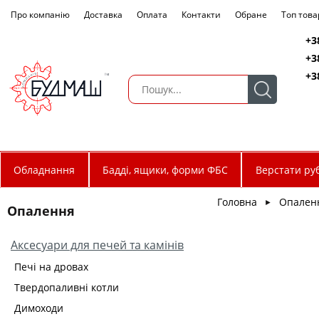
Про компанію
Доставка
Оплата
Контакти
Обране
Топ това
+3
+3
+3
Обладнання
Бадді, ящики, форми ФБС
Верстати руб
Головна
Опален
►
Опалення
Аксесуари для печей та камінів
Печі на дровах
Твердопаливні котли
Димоходи