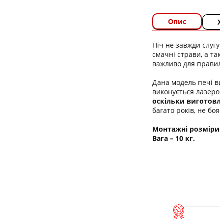
Опис
Піч не завжди слугу
смачні страви, а т
важливо для правил
Дана модель печі в
виконується лазеро
оскільки виготов
багато років, не б
Монтажні розміри 
Вага – 10
кг.