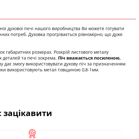
ваної духової печі нашого виробництва Ви можете готувати
ічних потреб. Духовка прогрівається рівномірно, що дуже
ох габаритних розмірах. Розкрій листового металу
х деталей та печі зокрема.
Піч вважається посиленою,
у дає змогу використовувати духову піч за призначенням
бники використовують метал товщиною 0,8-1мм.
с зацікавити