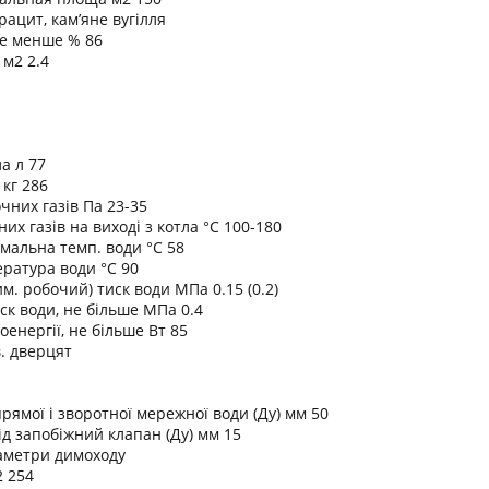
рацит, кам’яне вугілля
не менше % 86
м2 2.4
а л 77
 кг 286
чних газів Па 23-35
х газів на виході з котла °C 100-180
мальна темп. води °C 58
ратура води °C 90
м. робочий) тиск води МПа 0.15 (0.2)
к води, не більше МПа 0.4
енергії, не більше Вт 85
. дверцят
рямої і зворотної мережної води (Ду) мм 50
ід запобіжний клапан (Ду) мм 15
аметри димоходу
2 254