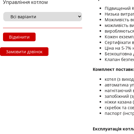
Управління котлом
Підвищений К
Низька витра
Можливість в
можливість в
виробляються 
Кожен екземп
Відмінити
Сертифікати в
Ціна на 5-7% 
Замовити дзвінок
Безкоштовна д
Клапан безпек
Комплект поставк
котел (з вихо
автоматика уп
нагнітаючий 
запобіжний (з
ніжки казана 
скребок та со
паспорт (інстр
Експлуатація котл