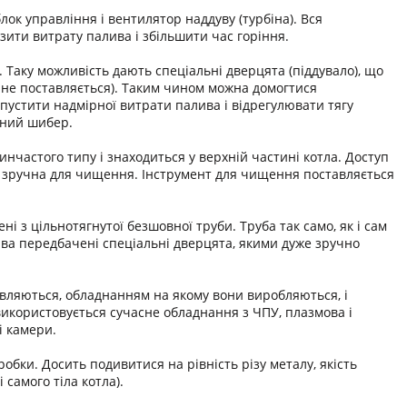
ок управління і вентилятор наддуву (турбіна). Вся
зити витрату палива і збільшити час горіння.
 Таку можливість дають спеціальні дверцята (піддувало), що
і не поставляється). Таким чином можна домогтися
пустити надмірної витрати палива і відрегулювати тягу
ьний шибер.
инчастого типу і знаходиться у верхній частині котла. Доступ
а і зручна для чищення. Інструмент для чищення поставляється
 з цільнотягнутої безшовної труби. Труба так само, як і сам
лива передбачені спеціальні дверцята, якими дуже зручно
товляються, обладнанням на якому вони виробляються, і
икористовується сучасне обладнання з ЧПУ, плазмова і
і камери.
обки. Досить подивитися на рівність різу металу, якість
 самого тіла котла).