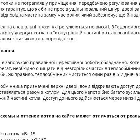
з топки не потрапляв у приміщення, передбачено регулювання д
я гарантує, що як би не просів ущільнювальний шнур, двері зав
відповідна частина замку має ролик, який забезпечує ще й надій
ел на спеціальні ніжки, які регулюються по висоті. З їх допомо
гріву дверцят котла на їх внутрішній частині розташовані маси
алом з низькою теплопровідністю.
ування
є запорукою правильної і ефективної роботи обладнання. Кот
егат, необхідно очищати від незгорілих часток в теплообмінник
и. Як правило, теплообмінник чиститься один раз в 5-7 днів, а 
бмінника призначені верхні двері, вони відкривають доступ д
ставляється разом з котлом. Для цього непотрібно багато зусиль 
ній частині котла. Доступ до нього здійснюється через нижні дв
 схемы и оттенок котла на сайте может отличаться от реаль
сть котла кВт 15
альная площа м2 150