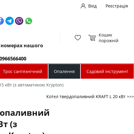
Вхід
Реєстрація
Кошик
порожній
х номерах нашого
0966566400
Трос сантехнічний
Опалення
Садовий інструмент
5 кВт (з автоматикою Krypton)
Котел твердопаливний KRAFT L 20 кВт >>>
допаливний
Вт (з