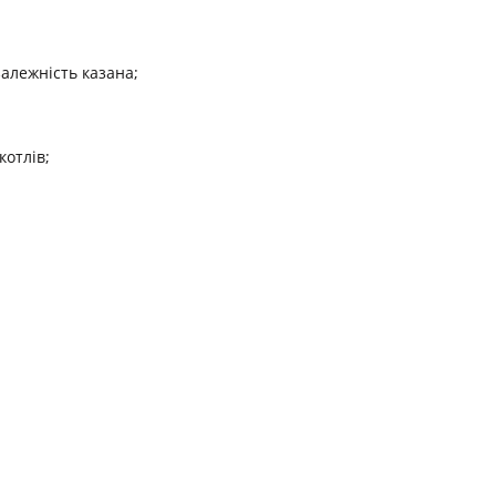
алежність казана;
котлів;