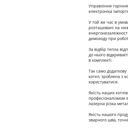
Управління горіння
електроніка імпорт
У той же час в умо
розташовані на ниж
енергонезалежності
димоходу при робот
За відбір тепла від
до нього відкриває
в комплекті.
Так само додаткову 
котел, зроблена з 
користуватися.
Якість наших котлі
професіоналізмом л
лазерна різка мета
Якість нашого проду
зварного шва, точні