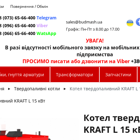
ри
Повернення / Обмін
8 (073) 65-66-400
Telegram
sales@budmash.ua
8 (096) 65-66-400
Viber
Графік: Пн-Пт з 8.00 до 17.00
8 (066) 65-66-400
WatsApp
УВАГА!
В разі відсутності мобільного звязку на мобільни
підприємства
ПРОСИМО писати або дзвонити на Viber
+38
ки, гнуття арматури
Трансформатори
Запчастини
ня
Твердопаливні котли
Котел твердопаливний KRAFT L 1
►
►
ивний KRAFT L 15 кВт
Котел твер
KRAFT L 15 к