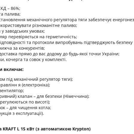
КД – 86%;
та палива;
становлення механічного регулятора тяги забезпечує енергонез
икористовувати різноманітне паливо;
у заводських умовах;
ляр перевіряється на герметичність;
ідповідності та протоколи випробувань підтверджують безпеку 
нижча за конкурентів;
оставка прямо до вас додому до будь-якої точки України;
и, кочерга та совок у комплекті.
и включає:
дом під механічний регулятор тяги);
равлінн я (електроніка);
вентилятор;
ривний) клапан – для безпеки (Німеччина);
(регулюються по висоті);
вок – для чищення котла;
укція з експлуатації).
а KRAFT L 15 кВт (з автоматикою Krypton)