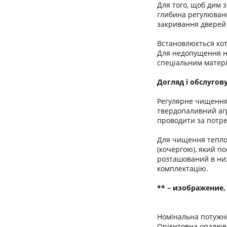
Для того, щоб дим 
глибина регулюванн
закривання дверей 
Встановлюється кот
Для недопущення на
спеціальним матері
Догляд і обслугов
Регулярне чищення 
твердопаливний агр
проводити за потреб
Для чищення теплоо
(кочергою), який по
розташований в ниж
комплектацію.
** – изображение,
Номінальна потужні
Орієнтовна опалюв