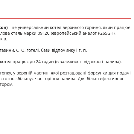
ton)
- це універсальний котел верхнього горіння, який працює
тлова сталь марки 09Г2С (європейський аналог P265GН),
ків.
зини, СТО, готелі, бази відпочинку і т. п.
котел працює до 24 годин (в залежності від якості палива).
опку, у верхній частині якої розташовані форсунки для подачі
істотно збільшує час горіння палива. Для більш ефективної і
тором.