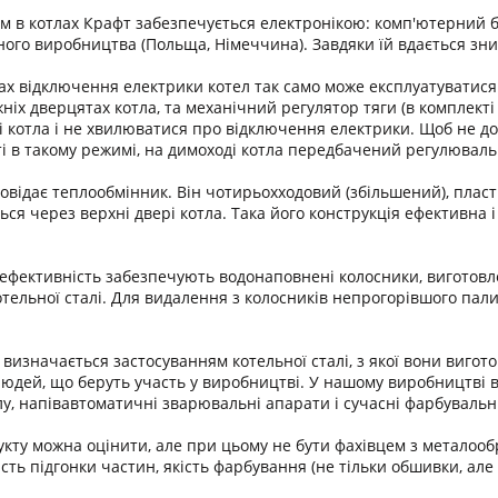
м в котлах Крафт забезпечується електронікою: комп'ютерний бл
ного виробництва (Польща, Німеччина). Завдяки їй вдається зни
вах відключення електрики котел так само може експлуатуватися.
ніх дверцятах котла, та механічний регулятор тяги (в комплект
 котла і не хвилюватися про відключення електрики. Щоб не до
і в такому режимі, на димоході котла передбачений регулювал
повідає теплообмінник. Він чотирьохходовий (збільшений), пласт
ться через верхні двері котла. Така його конструкція ефективн
ефективність забезпечують водонаповнені колосники, виготовлені
котельної сталі. Для видалення з колосників непрогорівшого па
в визначається застосуванням котельної сталі, з якої вони виго
юдей, що беруть участь у виробництві. У нашому виробництві в
лу, напівавтоматичні зварювальні апарати і сучасні фарбувальн
кту можна оцінити, але при цьому не бути фахівцем з металообр
сть підгонки частин, якість фарбування (не тільки обшивки, але і