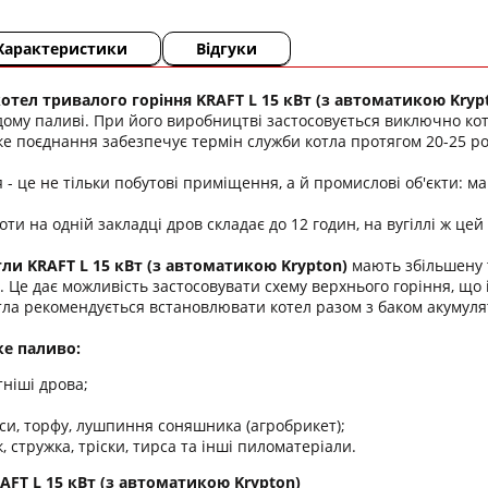
Характеристики
Відгуки
тел тривалого горіння KRAFT L 15 кВт (з автоматикою Kryp
дому паливі. При його виробництві застосовується виключно ко
е поєднання забезпечує термін служби котла протягом 20-25 ро
- це не тільки побутові приміщення, а й промислові об'єкти: мага
ти на одній закладці дров складає до 12 годин, на вугіллі ж цей 
ли KRAFT L 15 кВт
(з автоматикою Krypton)
мають збільшену т
 Це дає можливість застосовувати схему верхнього горіння, що 
тла рекомендується встановлювати котел разом з баком акумуля
ке паливо:
ніші дрова;
си, торфу, лушпиння соняшника (агробрикет);
 стружка, тріски, тирса та інші пиломатеріали.
AFT L 15 кВт (з автоматикою Krypton)