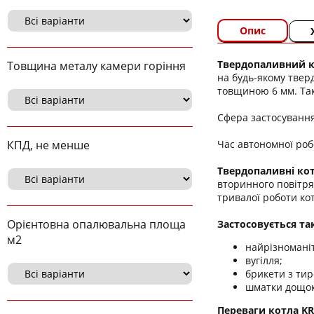
Опис
Твердопаливний ко
Товщина металу камери горіння
на будь-якому твер
товщиною 6 мм. Так
Сфера застосування 
Час автономної робо
КПД, не менше
Твердопаливні кот
вторинного повітря.
тривалої роботи ко
Орієнтовна опалювальна площа
Застосовується та
м2
найрізноманіт
вугілля;
брикети з тир
шматки дощок,
Переваги котла KR