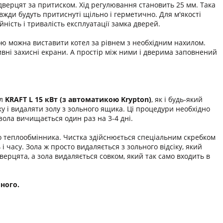
верцят за притиском. Хід регулювання становить 25 мм. Така
жди будуть притиснуті щільно і герметично. Для м'якості
ність і тривалість експлуатації замка дверей.
гою можна виставити котел за рівнем з необхідним нахилом.
вні захисні екрани. А простір між ними і дверима заповнений
ел
KRAFT L 15 кВт (з автоматикою Krypton)
, як і будь-який
у і видаляти золу з зольного ящика. Ці процедури необхідно
зола вичищається один раз на 3-4 дні.
о теплообмінника. Чистка здійснюється спеціальним скребком
і часу. Зола ж просто видаляється з зольного відсіку, який
ерцята, а зола видаляється совком, який так само входить в
ного.