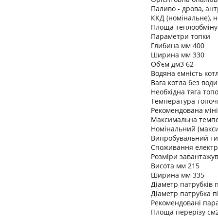
Паливо - дрова, ант
ККД (номінальне), 
Площа теплообміну 
Параметри топки
Глибина мм 400
Ширина мм 330
Об’єм дм3 62
Водяна ємність котл
Вага котла без води
Необхідна тяга топо
Температура топочни
Рекомендована міні
Максимальна темпе
Номінальний (макси
Випробувальний тис
Споживання електро
Розміри завантажув
Висота мм 215
Ширина мм 335
Діаметр патрубків п
Діаметр патрубка п
Рекомендовані пар
Площа перерізу см