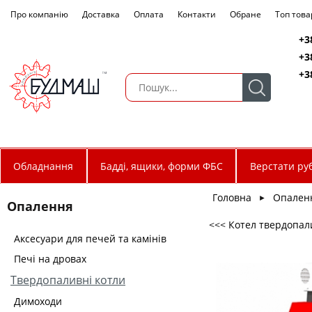
Про компанію
Доставка
Оплата
Контакти
Обране
Топ това
+3
+3
+3
Обладнання
Бадді, ящики, форми ФБС
Верстати руб
Головна
Опален
►
Опалення
<<< Котел твердопал
Аксесуари для печей та камінів
Печі на дровах
Твердопаливні котли
Димоходи