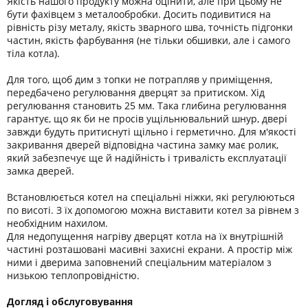
Якість нашого продукту можна оцінити, але при цьому не
бути фахівцем з металообробки. Досить подивитися на
рівність різу металу, якість зварного шва, точність підгонки
частин, якість фарбування (не тільки обшивки, але і самого
тіла котла).
Для того, щоб дим з топки не потрапляв у приміщення,
передбачено регулювання дверцят за притиском. Хід
регулювання становить 25 мм. Така глибина регулювання
гарантує, що як би не просів ущільнювальний шнур, двері
завжди будуть притиснуті щільно і герметично. Для м'якості
закривання дверей відповідна частина замку має ролик,
який забезпечує ще й надійність і тривалість експлуатації
замка дверей.
Встановлюється котел на спеціальні ніжки, які регулюються
по висоті. З їх допомогою можна виставити котел за рівнем з
необхідним нахилом.
Для недопущення нагріву дверцят котла на їх внутрішній
частині розташовані масивні захисні екрани. А простір між
ними і дверима заповнений спеціальним матеріалом з
низькою теплопровідністю.
Догляд і обслуговування