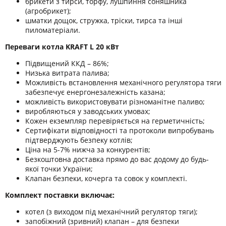
брикети з тирси, торфу, лушпиння соняшника
(агробрикет);
шматки дощок, стружка, тріски, тирса та інші
пиломатеріали.
Переваги котла KRAFT L 20 кВт
Підвищений ККД – 86%;
Низька витрата палива;
Можливість встановлення механічного регулятора тяги
забезпечує енергонезалежність казана;
можливість використовувати різноманітне паливо;
виробляються у заводських умовах;
Кожен екземпляр перевіряється на герметичність;
Сертифікати відповідності та протоколи випробувань
підтверджують безпеку котлів;
Ціна на 5-7% нижча за конкурентів;
Безкоштовна доставка прямо до вас додому до будь-
якої точки України;
Клапан безпеки, кочерга та совок у комплекті.
Комплект поставки включає:
котел (з виходом під механічний регулятор тяги);
запобіжний (зривний) клапан – для безпеки