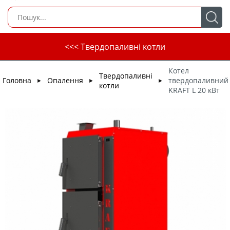
<<< Твердопаливні котли
Котел
Твердопаливні
Головна
Опалення
твердопаливний
►
►
►
котли
KRAFT L 20 кВт