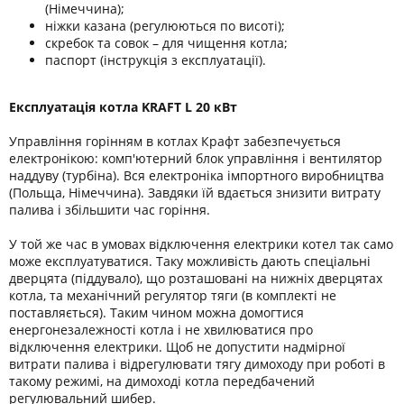
(Німеччина);
ніжки казана (регулюються по висоті);
скребок та совок – для чищення котла;
паспорт (інструкція з експлуатації).
Експлуатація котла KRAFT L 20 кВт
Управління горінням в котлах Крафт забезпечується
електронікою: комп'ютерний блок управління і вентилятор
наддуву (турбіна). Вся електроніка імпортного виробництва
(Польща, Німеччина). Завдяки їй вдається знизити витрату
палива і збільшити час горіння.
У той же час в умовах відключення електрики котел так само
може експлуатуватися. Таку можливість дають спеціальні
дверцята (піддувало), що розташовані на нижніх дверцятах
котла, та механічний регулятор тяги (в комплекті не
поставляється). Таким чином можна домогтися
енергонезалежності котла і не хвилюватися про
відключення електрики. Щоб не допустити надмірної
витрати палива і відрегулювати тягу димоходу при роботі в
такому режимі, на димоході котла передбачений
регулювальний шибер.