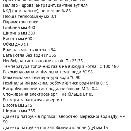
Паливо - дрова, антрацит, кам’яне вугілля
ККД (номінальне), не менше % 86
Площа теплообміну м2 3.1
Параметри топки
Глибина мм 400
Ширина мм 380
Висота мм 600
Об’єм дм3 91
Водяна ємність котла л 94
Вага котла без води кг 355
Необхідна тяга топочних газів Па 23-35
Температура топочних газів на виході з котла °C 100-180
Рекомендована мінімальна темп. води °C 58
Максимальна температура води °C 90
Номінальний (максим. робочий) тиск води МПа 0.15
Випробувальний тиск води, не більше МПа 0.4
Споживання електроенергії, не більше Вт 85
Розміри завантажув. дверцят
Висота мм 215
Ширина мм 335
Діаметр патрубків прямої і зворотної мережної води (Ду) мм
50
Діаметр патрубка під запобіжний клапан (Ду) мм 15