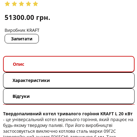
51300.00
грн.
Виробник
KRAFT
Запитати
Опис
Характеристики
Відгуки
Твердопаливний котел тривалого горіння KRAFT L 20 кВт
- це універсальний котел верхнього горіння, який працює на
будь-якому твердому паливі. При його виробництві
застосовується виключно котлова сталь марки 09Г2С
(європейський аналог P265GН), товщиною 6 мм. Таке