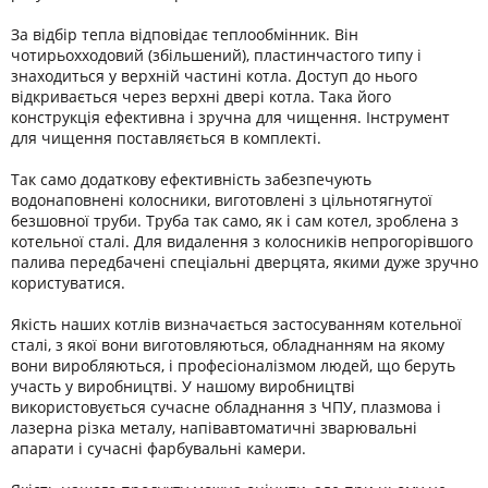
За відбір тепла відповідає теплообмінник. Він
чотирьохходовий (збільшений), пластинчастого типу і
знаходиться у верхній частині котла. Доступ до нього
відкривається через верхні двері котла. Така його
конструкція ефективна і зручна для чищення. Інструмент
для чищення поставляється в комплекті.
Так само додаткову ефективність забезпечують
водонаповнені колосники, виготовлені з цільнотягнутої
безшовної труби. Труба так само, як і сам котел, зроблена з
котельної сталі. Для видалення з колосників непрогорівшого
палива передбачені спеціальні дверцята, якими дуже зручно
користуватися.
Якість наших котлів визначається застосуванням котельної
сталі, з якої вони виготовляються, обладнанням на якому
вони виробляються, і професіоналізмом людей, що беруть
участь у виробництві. У нашому виробництві
використовується сучасне обладнання з ЧПУ, плазмова і
лазерна різка металу, напівавтоматичні зварювальні
апарати і сучасні фарбувальні камери.