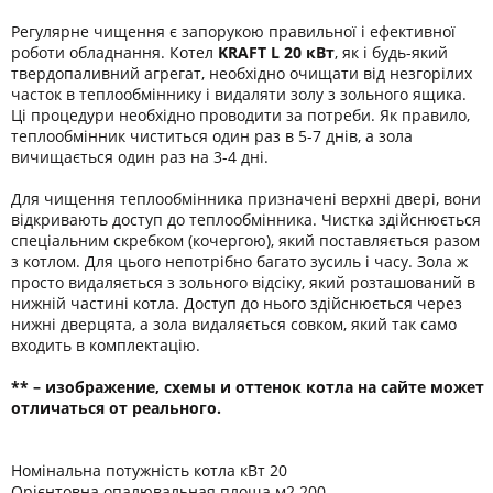
Регулярне чищення є запорукою правильної і ефективної
роботи обладнання. Котел
KRAFT L 20 кВт
, як і будь-який
твердопаливний агрегат, необхідно очищати від незгорілих
часток в теплообміннику і видаляти золу з зольного ящика.
Ці процедури необхідно проводити за потреби. Як правило,
теплообмінник чиститься один раз в 5-7 днів, а зола
вичищається один раз на 3-4 дні.
Для чищення теплообмінника призначені верхні двері, вони
відкривають доступ до теплообмінника. Чистка здійснюється
спеціальним скребком (кочергою), який поставляється разом
з котлом. Для цього непотрібно багато зусиль і часу. Зола ж
просто видаляється з зольного відсіку, який розташований в
нижній частині котла. Доступ до нього здійснюється через
нижні дверцята, а зола видаляється совком, який так само
входить в комплектацію.
** – изображение, схемы и оттенок котла на сайте может
отличаться от реального.
Номінальна потужність котла кВт 20
Орієнтовна опалювальная площа м2 200