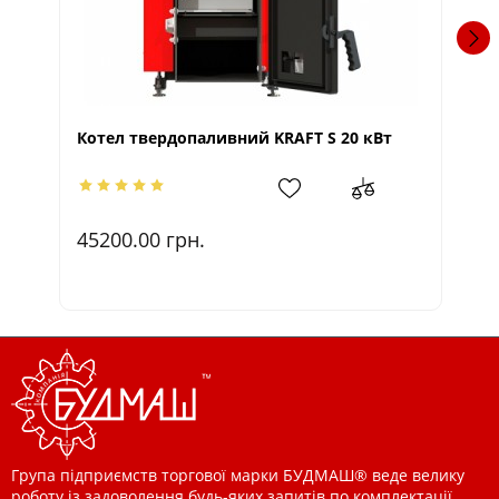
К
Котел твердопаливний KRAFT S 20 кВт
45200.00
грн.
1
Група підприємств торгової марки БУДМАШ® веде велику
роботу із задоволення будь-яких запитів по комплектації