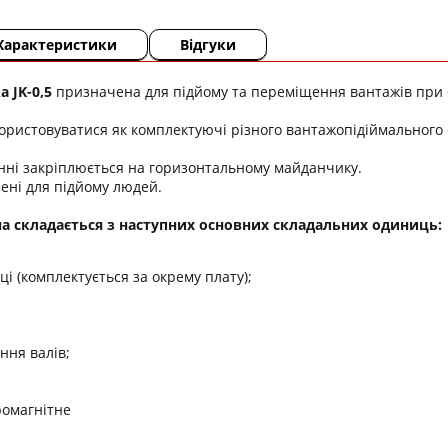
Характеристики
Відгуки
 JK-0,5
призначена для підйому та переміщення вантажів при б
ористовуватися як комплектуючі різного вантажопідіймального
нні закріплюється на горизонтальному майданчику.
ені для підйому людей.
а складається з наступних основних складальних одиниць:
ці (комплектується за окрему плату);
ння валів;
ромагнітне