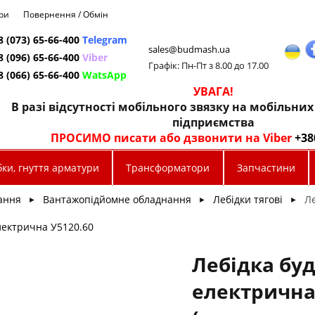
ри
Повернення / Обмін
8 (073) 65-66-400
Telegram
sales@budmash.ua
8 (096) 65-66-400
Viber
Графік: Пн-Пт з 8.00 до 17.00
8 (066) 65-66-400
WatsApp
УВАГА!
В разі відсутності мобільного звязку на мобільни
підприємства
ПРОСИМО писати або дзвонити на Viber
+38
ки, гнуття арматури
Трансформатори
Запчастини
ання
Вантажопідйомне обладнання
Лебідки тягові
Ле
►
►
►
лектрична У5120.60
Лебідка бу
електричн