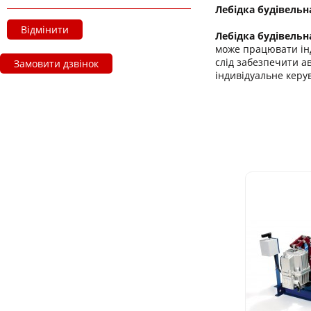
Лебідка будівельна
Відмінити
Лебідка будівельна
може працювати інд
слід забезпечити а
Замовити дзвінок
індивідуальне керув