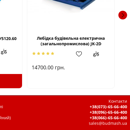
Лебідка будівельна електрична
У5120.60
(загальнопромислова) JK-2D
14700.00
грн.
1.
Контакти
лі
+38(073)-65-66-400
+38(096)-65-66-400
ійний)
+38(066)-65-66-400
sales@budmash.ua