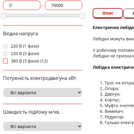
-
Опис
Електрична лебідка
Вхідна напруга
Лебідки можуть вик
220 В (1 фаза)
У робочому положе
220 В (3 фази)
Лебідки не признач
380 В (3 фази) (12)
Лебідка електричн
Потужність електродвигуна кВт
Трос на котуш
Опора;
Двигун;
Корпус;
Муфта зчепле
Вимикач;
Швидкість підйому м/хв.
Редуктор;
Гальмо елект