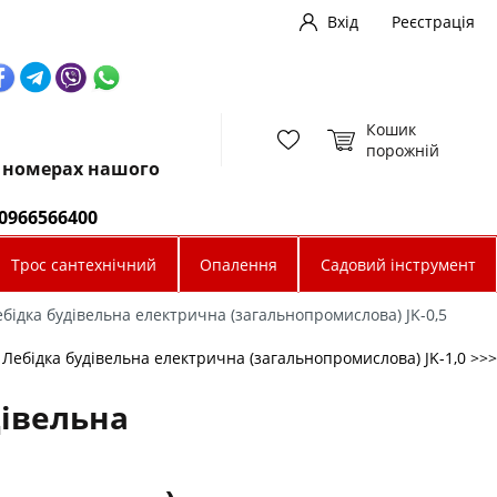
Вхід
Реєстрація
Кошик
порожній
х номерах нашого
0966566400
Трос сантехнічний
Опалення
Садовий інструмент
бідка будівельна електрична (загальнопромислова) JK-0,5
Лебідка будівельна електрична (загальнопромислова) JK-1,0 >>>
дівельна
а