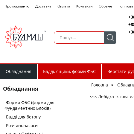
Про компанію
Доставка
Оплата
Контакти
Обране
Топ това
+3
+3
+3
Обладнання
Бадді, ящики, форми ФБС
Верстати руб
Головна
Обладн
►
Обладнання
<<< Лебідка тягова е
Форми ФБС (форми для
Фундаментних Блоків)
Бадді для бетону
Розчинонасоси