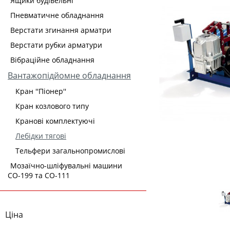
Ящики будівельні
Пневматичне обладнання
Верстати згинання арматри
Верстати рубки арматури
Вібраційне обладнання
Вантажопідйомне обладнання
Кран ''Піонер''
Кран козлового типу
Кранові комплектуючі
Лебідки тягові
Тельфери загальнопромислові
Мозаїчно-шліфувальні машини
СО-199 та СО-111
Ціна