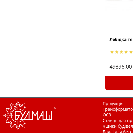
Лебідка тя
49896.0
Продукція
Трансформатор
ОСЗ
Станції для п
Ящики будівельн
Бадді для бетон