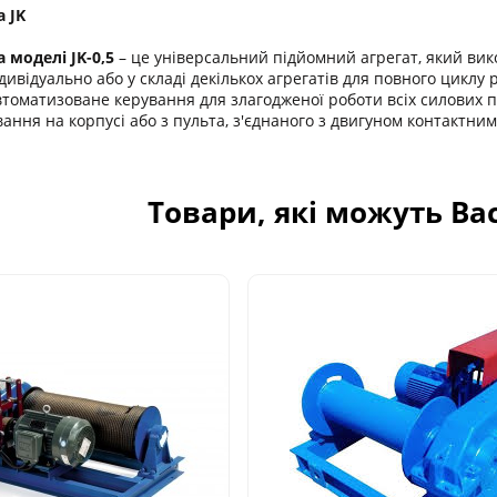
 JK
 моделі JK-0,5
– це універсальний підйомний агрегат, який вик
ивідуально або у складі декількох агрегатів для повного циклу
втоматизоване керування для злагодженої роботи всіх силових п
ання на корпусі або з пульта, з'єднаного з двигуном контактни
Товари, які можуть Ва