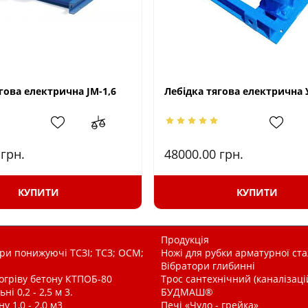
гова електрична JМ-1,6
Лебідка тягова електрична 
0
грн.
48000.00
грн.
КУПИТИ
КУПИТИ
Продукція
и понижуючі ТСЗІ; ТСЗ; ОСМ;
Ножі для рубки арматурної ста
Вібратори глибинні
рогріву бетону КТПОБ-80
Трос сантехнічний (каналізац
і 0,2 - 2,5 м 3.
БУДМАШ®
у 1,0 - 2,0 м3
Печі «Чудо - грейка»