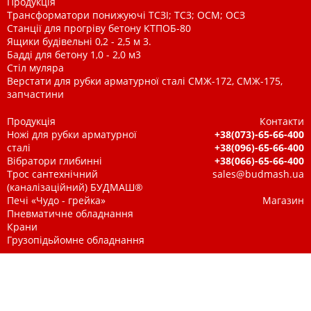
Продукція
Трансформатори понижуючі ТСЗІ; ТСЗ; ОСМ; ОСЗ
Станції для прогріву бетону КТПОБ-80
Ящики будівельні 0,2 - 2,5 м 3.
Бадді для бетону 1,0 - 2,0 м3
Стіл муляра
Верстати для рубки арматурної сталі СМЖ-172, СМЖ-175,
запчастини
Продукція
Контакти
Ножі для рубки арматурної
+38(073)-65-66-400
сталі
+38(096)-65-66-400
Вібратори глибинні
+38(066)-65-66-400
Трос сантехнічний
sales@budmash.ua
(каналізаційний) БУДМАШ®
Печі «Чудо - грейка»
Магазин
Пневматичне обладнання
Крани
Грузопідьйомне обладнання