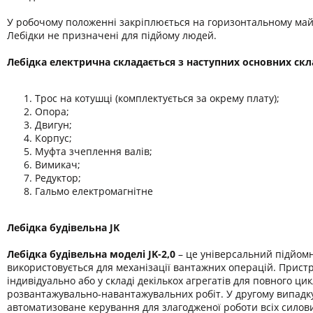
У робочому положенні закріплюється на горизонтальному ма
Лебідки не призначені для підйому людей.
Лебідка електрична складається з наступних основних ск
Трос на котушці (комплектується за окрему плату);
Опора;
Двигун;
Корпус;
Муфта зчеплення валів;
Вимикач;
Редуктор;
Гальмо електромагнітне
Лебідка будівельна JK
Лебідка будівельна моделі JK-2,0
– це універсальний підйомн
використовується для механізації вантажних операцій. Прис
індивідуально або у складі декількох агрегатів для повного цик
розвантажувально-навантажувальних робіт. У другому випадку
автоматизоване керування для злагодженої роботи всіх силови