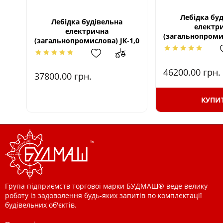
Лебідка бу
Лебідка будівельна
електр
електрична
(загальнопромис
(загальнопромислова) JK-1,0
46200.00
грн.
37800.00
грн.
КУПИ
Група підприємств торгової марки БУДМАШ® веде велику
роботу із задоволення будь-яких запитів по комплектації
будівельних об'єктів.