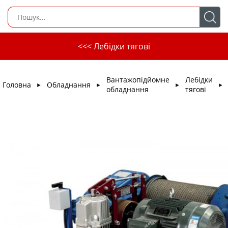
<<< Лебідки тягові
Вантажопідйомне
Лебідки
Головна
Обладнання
►
►
►
►
обладнання
тягові