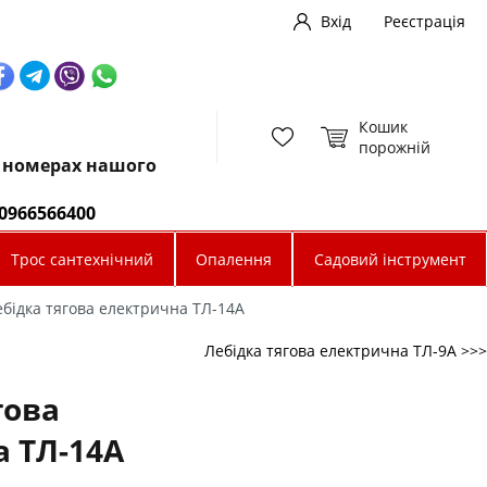
Вхід
Реєстрація
Кошик
порожній
х номерах нашого
0966566400
Трос сантехнічний
Опалення
Садовий інструмент
бідка тягова електрична ТЛ-14А
Лебідка тягова електрична ТЛ-9А >>>
гова
 ТЛ-14А