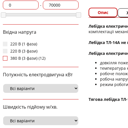
-
Опис
Лебідка електричн
комплектації механ
Вхідна напруга
Лебідка ТЛ-14А не
220 В (1 фаза)
220 В (3 фази)
Лебідка електричн
380 В (3 фази) (12)
довкілля поже
температура 
робоче полож
Потужність електродвигуна кВт
робоча напруг
режим роботи
Тягова лебідка ТЛ
Швидкість підйому м/хв.