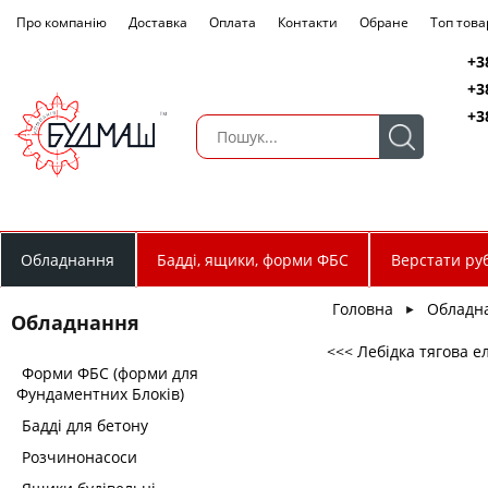
Про компанію
Доставка
Оплата
Контакти
Обране
Топ това
+3
+3
+3
Обладнання
Бадді, ящики, форми ФБС
Верстати руб
Головна
Обладн
►
Обладнання
<<< Лебідка тягова е
Форми ФБС (форми для
Фундаментних Блоків)
Бадді для бетону
Розчинонасоси