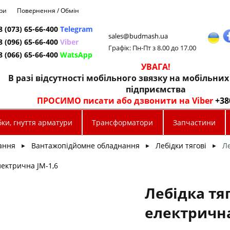
ри
Повернення / Обмін
8 (073) 65-66-400
Telegram
sales@budmash.ua
8 (096) 65-66-400
Viber
Графік: Пн-Пт з 8.00 до 17.00
8 (066) 65-66-400
WatsApp
УВАГА!
В разі відсутності мобільного звязку на мобільни
підприємства
ПРОСИМО писати або дзвонити на Viber
+38
ки, гнуття арматури
Трансформатори
Запчастини
ання
Вантажопідйомне обладнання
Лебідки тягові
Ле
►
►
►
лектрична JМ-1,6
Лебідка тя
електрична