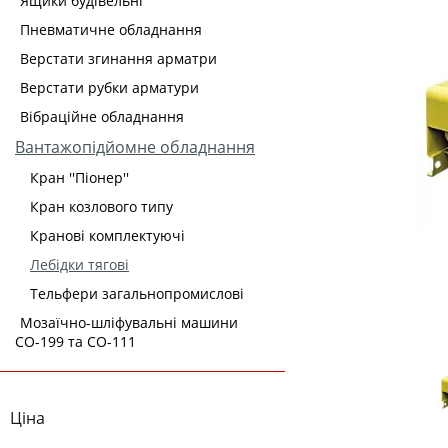
Ящики будівельні
Пневматичне обладнання
Верстати згинання арматри
Верстати рубки арматури
Вібраційне обладнання
Вантажопідйомне обладнання
Кран ''Піонер''
Кран козлового типу
Кранові комплектуючі
Лебідки тягові
Тельфери загальнопромислові
Мозаїчно-шліфувальні машини
СО-199 та СО-111
Ціна