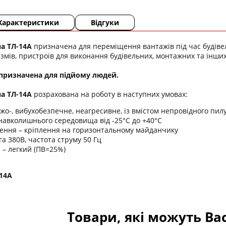
Характеристики
Відгуки
а ТЛ-14А
призначена для переміщення вантажів під час будівель
ізмів, пристроїв для виконання будівельних, монтажних та інших
 призначена для підйому людей.
а ТЛ-14А
розрахована на роботу в наступних умовах:
жо-, вибухобезпечне, неагресивне, із вмістом непровідного пил
навколишнього середовища від -25°С до +40°С
ення – кріплення на горизонтальному майданчику
а 380В, частота струму 50 Гц
 – легкий (ПВ=25%)
-14А
Товари, які можуть Ва