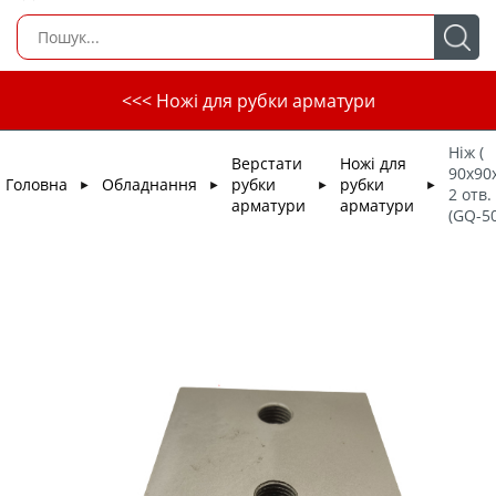
<<< Ножі для рубки арматури
Ніж (
Верстати
Ножі для
90х90х
Головна
Обладнання
рубки
рубки
►
►
►
►
2 отв
арматури
арматури
(GQ-50