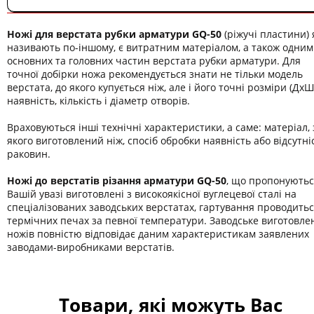
Ножі для верстата рубки арматури GQ-50
(ріжучі пластини) я
називають по-іншому, є витратним матеріалом, а також одним
основних та головних частин верстата рубки арматури. Для
точної добірки ножа рекомендується знати не тільки модель
верстата, до якого купується ніж, але і його точні розміри (ДхШ
наявність, кількість і діаметр отворів.
Враховуються інші технічні характеристики, а саме: матеріал, 
якого виготовлений ніж, спосіб обробки наявність або відсутні
раковин.
Ножі до верстатів різання арматури GQ-50
, що пропонують
Вашій увазі виготовлені з високоякісної вуглецевої сталі на
спеціалізованих заводських верстатах, гартування проводитьс
термічних печах за певної температури. Заводське виготовле
ножів повністю відповідає даним характеристикам заявлених
заводами-виробниками верстатів.
Товари, які можуть Вас