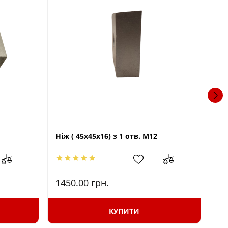
Ніж ( 45х45х16) з 1 отв. М12
1450.00
грн.
21
КУПИТИ