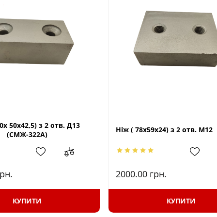
0х 50х42,5) з 2 отв. Д13
Ніж ( 78х59х24) з 2 отв. М12
(СМЖ-322А)
рн.
2000.00
грн.
КУПИТИ
КУПИТИ