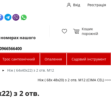
Вхід
Реєстрація
Кошик
порожній
х номерах нашого
0966566400
Трос сантехнічний
Опалення
Садовий інструмент
Ніж ( 64х40х22) з 2 отв. М12
►
Ніж ( 68х 48х20) з 2 отв. М12 (СIMA CEL) >>>
22) з 2 отв.