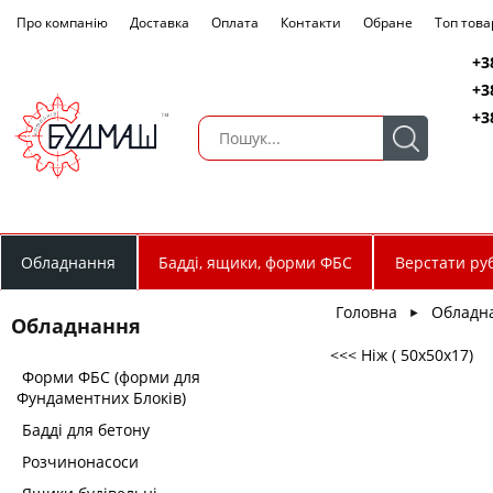
Про компанію
Доставка
Оплата
Контакти
Обране
Топ това
+3
+3
+3
Обладнання
Бадді, ящики, форми ФБС
Верстати руб
Головна
Обладн
►
Обладнання
<<< Ніж ( 50х50х17)
Форми ФБС (форми для
Фундаментних Блоків)
Бадді для бетону
Розчинонасоси