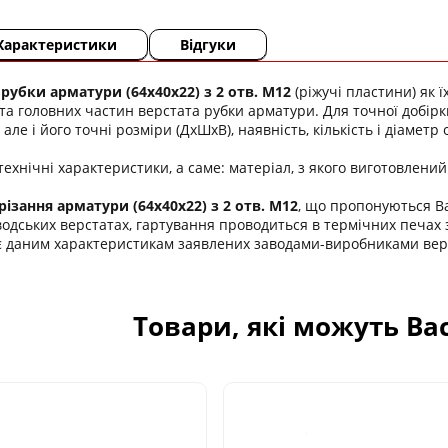
Характеристики
Відгуки
рубки арматури (64х40х22) з 2 отв. М12
(ріжучі пластини) як 
та головних частин верстата рубки арматури. Для точної добірк
 але і його точні розміри (ДхШхВ), наявність, кількість і діаметр 
ехнічні характеристики, а саме: матеріал, з якого виготовлений 
різання арматури (64х40х22) з 2 отв. М12
, що пропонуються Ваш
водських верстатах, гартування проводиться в термічних печах 
є даним характеристикам заявлених заводами-виробниками верс
Товари, які можуть Ва