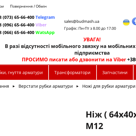
ри
Повернення / Обмін
8 (073) 65-66-400
Telegram
sales@budmash.ua
8 (096) 65-66-400
Viber
Графік: Пн-Пт з 8.00 до 17.00
8 (066) 65-66-400
WatsApp
УВАГА!
В разі відсутності мобільного звязку на мобільни
підприємства
ПРОСИМО писати або дзвонити на Viber
+38
ки, гнуття арматури
Трансформатори
Запчастини
ання
Верстати рубки арматури
Ножі для рубки арматури
►
►
Ніж ( 64х40х
М12