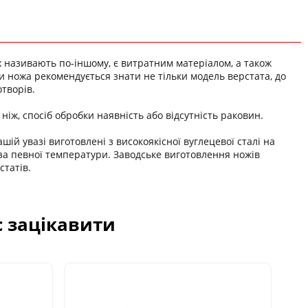
їх називають по-іншому, є витратним матеріалом, а також
и ножа рекомендується знати не тільки модель верстата, до
отворів.
ніж, спосіб обробки наявність або відсутність раковин.
ій увазі виготовлені з високоякісної вуглецевої сталі на
за певної температури. Заводське виготовлення ножів
татів.
с зацікавити