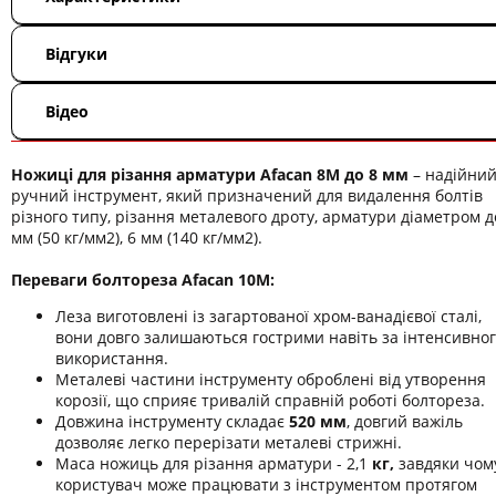
Відгуки
Відео
Ножиці для різання арматури Afacan 8M
до 8 мм
– надійни
ручний інструмент, який призначений для видалення болтів
різного типу, різання металевого дроту, арматури діаметром д
мм (50 кг/мм2), 6 мм (140 кг/мм2).
Переваги болтореза Afacan 10M:
Леза виготовлені із загартованої хром-ванадієвої сталі,
вони довго залишаються гострими навіть за інтенсивно
використання.
Металеві частини інструменту оброблені від утворення
корозії, що сприяє тривалій справній роботі болтореза.
Довжина інструменту складає
520 мм
, довгий важіль
дозволяє легко перерізати металеві стрижні.
Маса ножиць для різання арматури - 2,1
кг,
завдяки чом
користувач може працювати з інструментом протягом