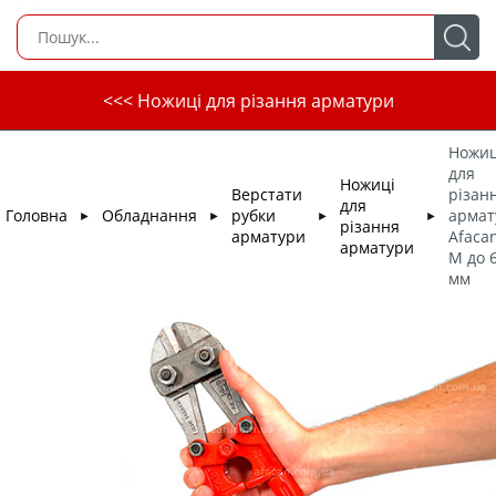
<<< Ножиці для різання арматури
Ножиц
для
Ножиці
Верстати
різан
для
Головна
Обладнання
рубки
армат
►
►
►
►
різання
арматури
Afaca
арматури
М до 
мм