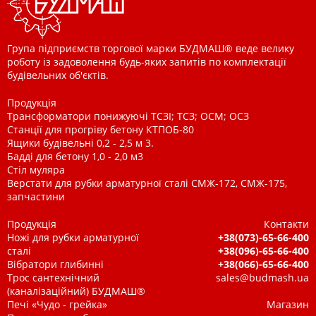
Група підприємств торгової марки БУДМАШ® веде велику
роботу із задоволення будь-яких запитів по комплектації
будівельних об'єктів.
Продукція
Трансформатори понижуючі ТСЗІ; ТСЗ; ОСМ; ОСЗ
Станції для прогріву бетону КТПОБ-80
Ящики будівельні 0,2 - 2,5 м 3.
Бадді для бетону 1,0 - 2,0 м3
Стіл муляра
Верстати для рубки арматурної сталі СМЖ-172, СМЖ-175,
запчастини
Продукція
Контакти
Ножі для рубки арматурної
+38(073)-65-66-400
сталі
+38(096)-65-66-400
Вібратори глибинні
+38(066)-65-66-400
Трос сантехнічний
sales@budmash.ua
(каналізаційний) БУДМАШ®
Печі «Чудо - грейка»
Магазин