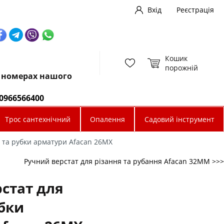
Вхід
Реєстрація
Кошик
порожній
х номерах нашого
0966566400
Трос сантехнічний
Опалення
Садовий інструмент
и та рубки арматури Afacan 26MX
Ручний верстат для різання та рубання Afacan 32MМ >>>
стат для
убки