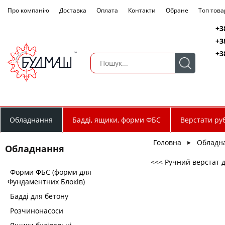
Про компанію
Доставка
Оплата
Контакти
Обране
Топ това
+3
+3
+3
Обладнання
Бадді, ящики, форми ФБС
Верстати руб
Головна
Обладн
►
Обладнання
<<< Ручний верстат 
Форми ФБС (форми для
Фундаментних Блоків)
Бадді для бетону
Розчинонасоси