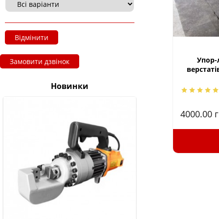
Відмінити
Упор-л
Замовити дзвінок
верстаті
Новинки
4000.00
г