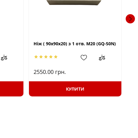
Ніж ( 90х90х20) з 1 отв. М20 (GQ-50N)
Ні
2550.00
грн.
21
КУПИТИ