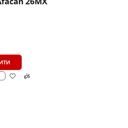
facan 26MX
ИТИ