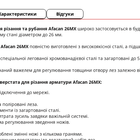
Характеристики
Відгуки
я різання та рубання Afacan 26MX
широко застосовується в буд
му стані діаметром до 26 мм.
і
Afacan 26MX
повністю виготовлені з високоякісної сталі, а під
 спеціальної легованої хромованадієвої сталі та загартовані до 
аний важелем для регулювання товщини отвору лез залежно ві
верстата для різання арматури Afacan 26MX:
підключення до мережі.
а поліровані леза.
менти із загартованої сталі.
трата зусиль завдяки важільній системі.
ма регулювання зведення ножів.
блені змінні ножі з кількома гранями.
 кожним верстатом іде додатковий набір лез.