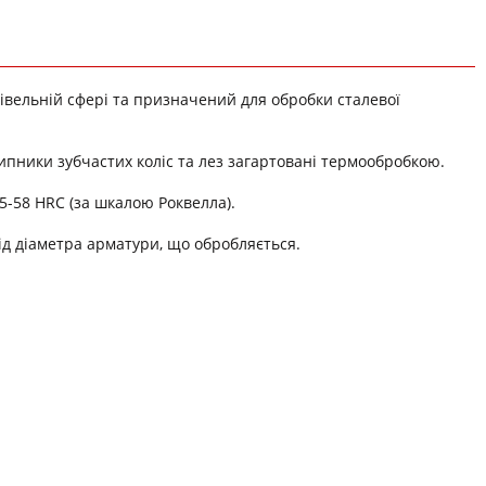
івельній сфері та призначений для обробки сталевої
шипники зубчастих коліс та лез загартовані термообробкою.
55-58 HRC (за шкалою Роквелла).
д діаметра арматури, що обробляється.