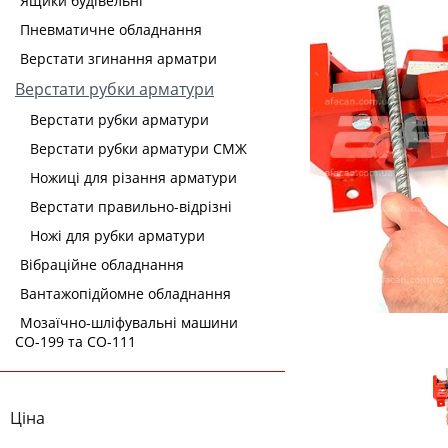
Ящики будівельні
Пневматичне обладнання
Верстати згинання арматри
Верстати рубки арматури
Верстати рубки арматури
Верстати рубки арматури СМЖ
Ножиці для різання арматури
Верстати правильно-відрізні
Ножі для рубки арматури
Вібраційне обладнання
Вантажопідйомне обладнання
Мозаїчно-шліфувальні машини
СО-199 та СО-111
Ціна