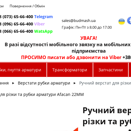
ри
Повернення / Обмін
8 (073) 65-66-400
Telegram
sales@budmash.ua
8 (096) 65-66-400
Viber
Графік: Пн-Пт з 8.00 до 17.00
8 (066) 65-66-400
WatsApp
УВАГА!
В разі відсутності мобільного звязку на мобільни
підприємства
ПРОСИМО писати або дзвонити на Viber
+38
ки, гнуття арматури
Трансформатори
Запчастини
ання
Верстати рубки арматури
Ручний верстат для різк
►
►
для різки та рубки арматури Afacan 22MM
Ручний вер
різки та р