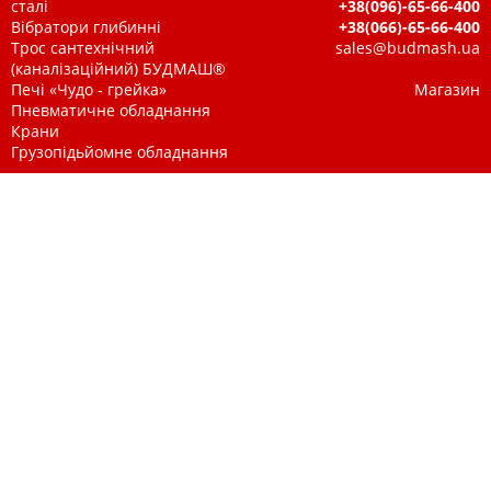
сталі
+38(096)-65-66-400
Вібратори глибинні
+38(066)-65-66-400
Трос сантехнічний
sales@budmash.ua
(каналізаційний) БУДМАШ®
Печі «Чудо - грейка»
Магазин
Пневматичне обладнання
Крани
Грузопідьйомне обладнання