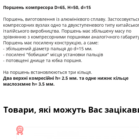
Поршень компресора D=65, H=50, d=15
Поршень, виготовлення із алюмінієвого сплаву. Застосовуєтьс
компресорних вузлах одно та двухступеневого типу китайськог
італійського виробництва. Поршень має збільшену масу по
зрівнянню з компресорними поршнями аналогічного габариту
Поршень має посилену конструкцію, а саме:
- збільшений діаметр пальця до d=15 мм.
- посилені "бобишки" місця установки пальців
- потовщені днище та юбка поршня.
На поршень встановлюються три кільця.
Два верхні комресійні h= 2.5 мм. та одне нижнє кільце
маслозємне h= 3.5 мм.
Товари, які можуть Вас заціка