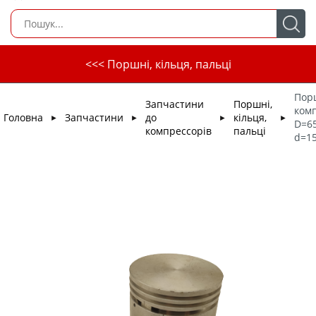
<<< Поршні, кільця, пальці
Пор
Запчастини
Поршні,
ком
Головна
Запчастини
до
кільця,
►
►
►
►
D=65
компрессорів
пальці
d=15