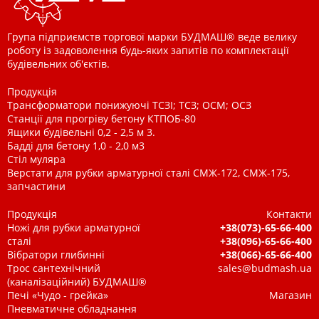
Група підприємств торгової марки БУДМАШ® веде велику
роботу із задоволення будь-яких запитів по комплектації
будівельних об'єктів.
Продукція
Трансформатори понижуючі ТСЗІ; ТСЗ; ОСМ; ОСЗ
Станції для прогріву бетону КТПОБ-80
Ящики будівельні 0,2 - 2,5 м 3.
Бадді для бетону 1,0 - 2,0 м3
Стіл муляра
Верстати для рубки арматурної сталі СМЖ-172, СМЖ-175,
запчастини
Продукція
Контакти
Ножі для рубки арматурної
+38(073)-65-66-400
сталі
+38(096)-65-66-400
Вібратори глибинні
+38(066)-65-66-400
Трос сантехнічний
sales@budmash.ua
(каналізаційний) БУДМАШ®
Печі «Чудо - грейка»
Магазин
Пневматичне обладнання