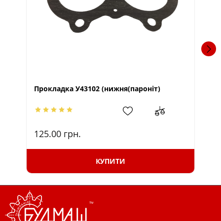
Прокладка У43102 (нижня(пароніт)
Кл
125.00
грн.
10
КУПИТИ