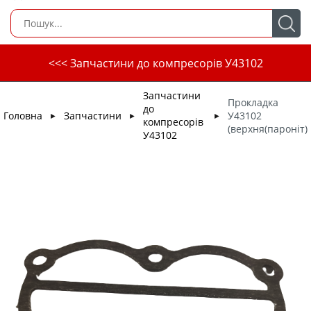
<<< Запчастини до компресорів У43102
Запчастини
Прокладка
до
Головна
Запчастини
У43102
►
►
►
компресорів
(верхня(пароніт)
У43102