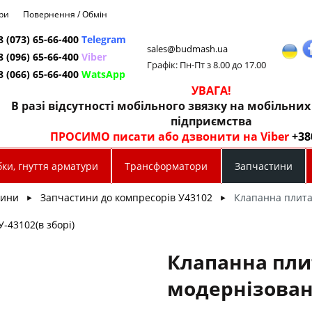
ри
Повернення / Обмін
8 (073) 65-66-400
Telegram
sales@budmash.ua
8 (096) 65-66-400
Viber
Графік: Пн-Пт з 8.00 до 17.00
8 (066) 65-66-400
WatsApp
УВАГА!
В разі відсутності мобільного звязку на мобільни
підприємства
ПРОСИМО писати або дзвонити на Viber
+38
ки, гнуття арматури
Трансформатори
Запчастини
тини
Запчастини до компресорів У43102
Клапанна плита 
►
►
-43102(в зборі)
Клапанна пли
модернізован