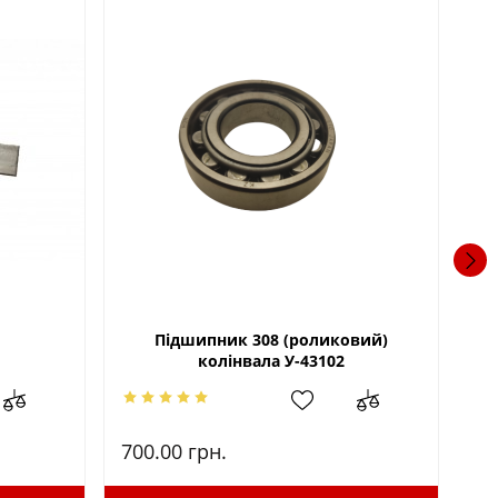
Підшипник 308 (роликовий)
колінвала У-43102
700.00
грн.
45