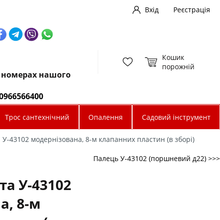
Вхід
Реєстрація
Кошик
порожній
х номерах нашого
0966566400
Трос сантехнічний
Опалення
Садовий інструмент
У-43102 модернізована, 8-м клапанних пластин (в зборі)
Палець У-43102 (поршневий д22) >>>
та У-43102
а, 8-м