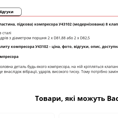
Відгуки
ластина, підкова) компресора У43102 (модернізована) 8 кла
з сталі
ндрів з діаметром поршня 2 х D81,88 або 2 х D82,5
иту компресора У43102 - ціна, фото, відгуки, опис, доступна
омпресора
головна деталь будь-якого компресора, на ній кріпляться клапан
це внаслідок вібрації, ударів, високого тиску. Тому потрібно за
Товари, які можуть Ва