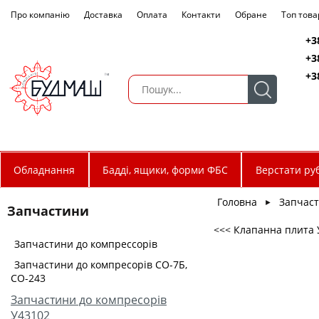
Про компанію
Доставка
Оплата
Контакти
Обране
Топ това
+3
+3
+3
Обладнання
Бадді, ящики, форми ФБС
Верстати руб
Головна
Запчас
►
Запчастини
<<< Клапанна плита У
Запчастини до компрессорів
Запчастини до компресорів СО-7Б,
СО-243
Запчастини до компресорів
У43102