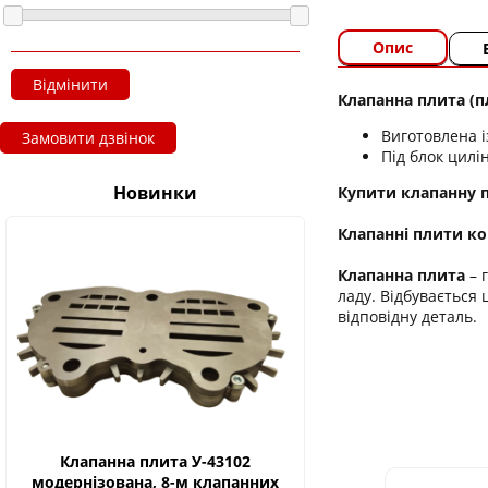
Опис
Відмінити
Клапанна плита (п
Виготовлена ​​і
Замовити дзвінок
Під блок цилі
Новинки
Купити клапанну пл
Клапанні плити к
Клапанна плита
– 
ладу. Відбувається 
відповідну деталь.
Клапанна плита У-43102
модернізована, 8-м клапанних