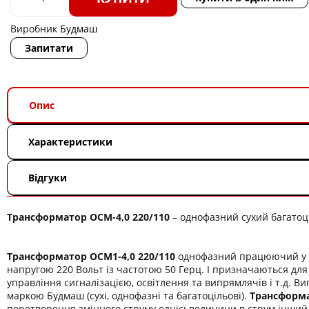
Виробник
Будмаш
Запитати
Опис
Характеристики
Відгуки
Трансформатор ОСМ-4,0 220/110
– однофазний сухий багатоц
Трансформатор ОСМ1-4,0 220/110
однофазний працюючий у л
напругою 220 Вольт із частотою 50 Герц. І призначаються дл
управління сигналізацією, освітлення та випрямлячів і т.д. В
маркою Будмаш (сухі, однофазні та багатоцільові).
Трансформа
перетворення змінного струму однієї величини в струм інший,