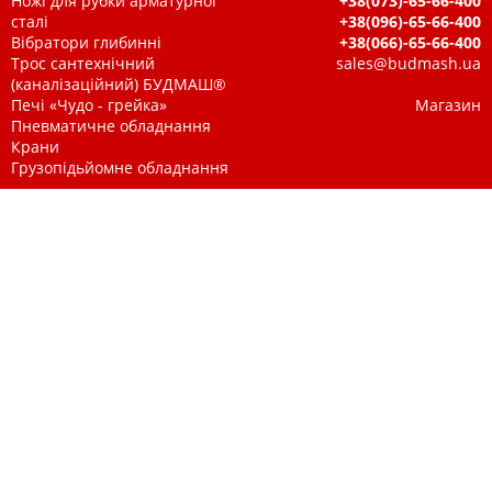
Ножі для рубки арматурної
+38(073)-65-66-400
сталі
+38(096)-65-66-400
Вібратори глибинні
+38(066)-65-66-400
Трос сантехнічний
sales@budmash.ua
(каналізаційний) БУДМАШ®
Печі «Чудо - грейка»
Магазин
Пневматичне обладнання
Крани
Грузопідьйомне обладнання