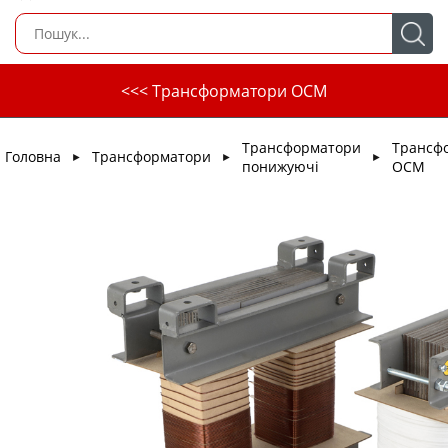
<<< Трансформатори ОСМ
Трансформатори
Трансф
Головна
Трансформатори
►
►
►
понижуючі
ОСМ