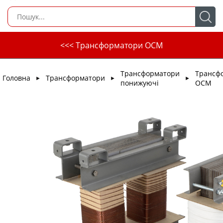
<<< Трансформатори ОСМ
Трансформатори
Трансф
Головна
Трансформатори
►
►
►
понижуючі
ОСМ