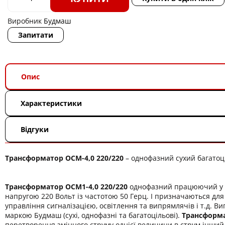
Виробник
Будмаш
Запитати
Опис
Характеристики
Відгуки
Трансформатор ОСМ-4,0 220/220
– однофазний сухий багатоц
Трансформатор ОСМ1-4,0 220/220
однофазний працюючий у л
напругою 220 Вольт із частотою 50 Герц. І призначаються дл
управління сигналізацією, освітлення та випрямлячів і т.д. В
маркою Будмаш (сухі, однофазні та багатоцільові).
Трансформа
перетворення змінного струму однієї величини в струм інший,