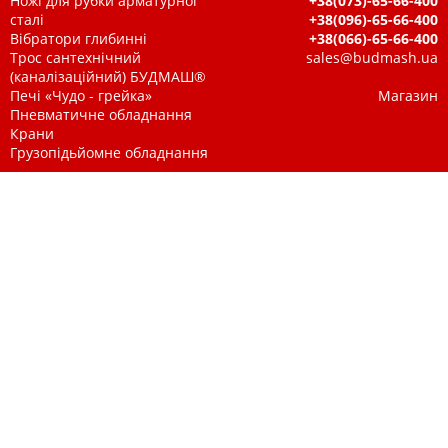
Ножі для рубки арматурної
+38(073)-65-66-400
сталі
+38(096)-65-66-400
Вібратори глибинні
+38(066)-65-66-400
Трос сантехнічний
sales@budmash.ua
(каналізаційний) БУДМАШ®
Печі «Чудо - грейка»
Магазин
Пневматичне обладнання
Крани
Грузопідьйомне обладнання