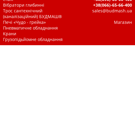
Вібратори глибинні
+38(066)-65-66-400
Трос сантехнічний
sales@budmash.ua
(каналізаційний) БУДМАШ®
Печі «Чудо - грейка»
Магазин
Пневматичне обладнання
Крани
Грузопідьйомне обладнання