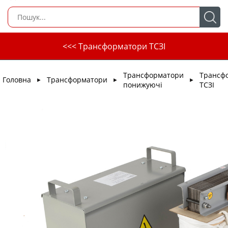
<<< Трансформатори ТСЗІ
Трансформатори
Трансф
Головна
Трансформатори
►
►
►
понижуючі
ТСЗІ