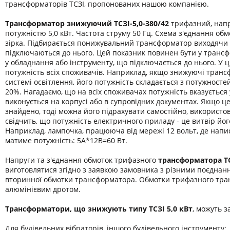
трансформаторів ТСЗІ, пропонованих нашою компанією.
Трансформатор знижуючий ТСЗІ-
5,0-380/42
трифазний, напр
потужністю 5,0 кВт. Частота струму 50 Гц. Схема з'єднання обмо
зірка. Підбирається понижувальний трансформатор виходячи 
підключаються до нього. Цей показник повинен бути у транс
у обладнання або інструменту, що підключається до нього. У 
потужність всіх споживачів. Наприклад, якщо знижуючі транс
системі освітлення, його потужність складається з потужност
20%. Нагадаємо, що на всіх споживачах потужність вказується
виконується на корпусі або в супровідних документах. Якщо ц
знайдено, тоді можна його підрахувати самостійно, використо
свідчить, що потужність електричного приладу - це витвір йог
Наприклад, лампочка, працююча від мережі 12 вольт, де напис
матиме потужність: 5А*12В=60 Вт.
Напруги та з'єднання обмоток трифазного
трансформатора
Т
виготовлятися згідно з заявкою замовника з різними поєднан
вторинної обмотки трансформатора. Обмотки трифазного тра
алюмінієвим дротом.
Трансформатори, що знижують типу ТСЗІ 5,0 кВт
, можуть з
Для будівельних вібраторів, іншого будівельного інструменту;