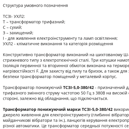
Структура умовного позначення
ТСЗІ- УХЛ2:
Т – трансформатор трифазний;
С – сухий;
З – захищений;
І - для живлення електроінструменту та ламп освітлення;
УХЛ2 - кліматичне виконання та категорія розміщення
Конструктивно трансформатор виконаний на шихтованому Ш-
стрижневого типу з електротехнічної сталі. Три котушки намот
Ізоляція первинної та вторинної обмоток виконана на термор
нагрівостійкості F. Для захисту від пилу та бризок, а також дл
безпеки трансформатор поміщений у металевий корпус.
Трансформатор понижуючий
ТСЗІ-5,0-380/42
- призначений д
трифазного змінного струму частотою 50 Гц з 380В на високій 
стороні, залежно від обладнання, що підключається.
Трансформатор понижуючий марки
ТСЗІ-
5,0-380/42
викорис
джерело живлення для електроінструменту (глибинні вібратори
майданчикові вібратори та ін.), ланцюгів керування електроп
різної автоматики. Це трансформатор середньої потужності се