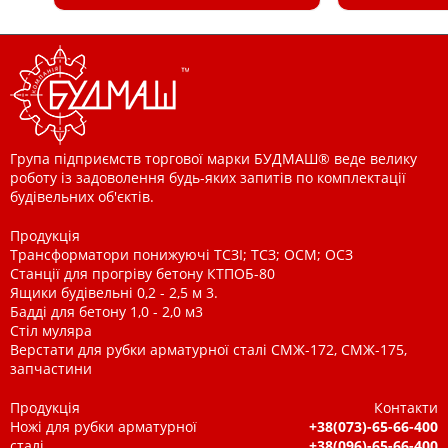
Група підприємств торгової марки БУДМАШ® веде велику
роботу із задоволення будь-яких запитів по комплектації
будівельних об'єктів.
Продукція
Трансформатори понижуючі ТСЗІ; ТСЗ; ОСМ; ОСЗ
Станції для прогріву бетону КТПОБ-80
Ящики будівельні 0,2 - 2,5 м 3.
Бадді для бетону 1,0 - 2,0 м3
Стіл муляра
Верстати для рубки арматурної сталі СМЖ-172, СМЖ-175,
запчастини
Продукція
Контакти
Ножі для рубки арматурної
+38(073)-65-66-400
сталі
+38(096)-65-66-400