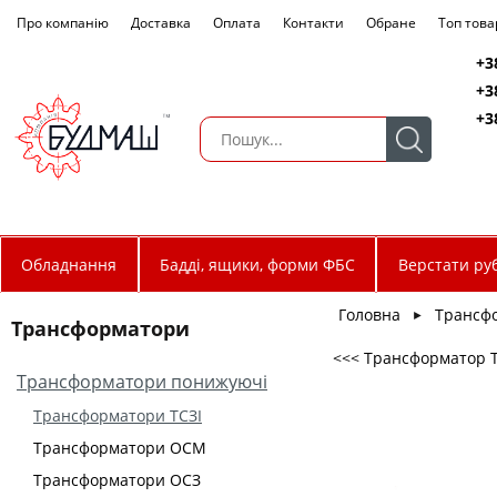
Про компанію
Доставка
Оплата
Контакти
Обране
Топ това
+3
+3
+3
Обладнання
Бадді, ящики, форми ФБС
Верстати руб
Головна
Трансф
►
Трансформатори
<<< Трансформатор ТС
Трансформатори понижуючі
Трансформатори ТСЗІ
Трансформатори ОСМ
Трансформатори ОСЗ