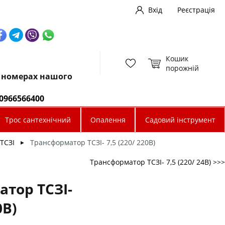
Вхід
Реєстрація
Кошик
порожній
х номерах нашого
0966566400
Трос сантехнічний
Опалення
Садовий інструмент
ТСЗІ
Трансформатор ТСЗІ- 7,5 (220/ 220В)
►
Трансформатор ТСЗІ- 7,5 (220/ 24В) >>>
тор ТСЗІ-
0В)