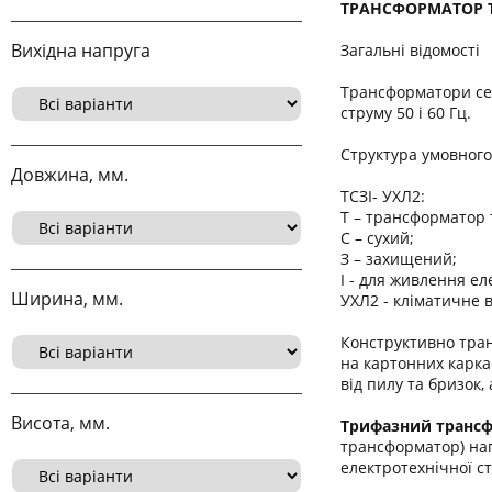
ТРАНСФОРМАТОР Т
Вихідна напруга
Загальні відомості
Трансформатори сер
струму 50 і 60 Гц.
Структура умовног
Довжина, мм.
ТСЗІ- УХЛ2:
Т – трансформатор
С – сухий;
З – захищений;
І - для живлення ел
Ширина, мм.
УХЛ2 - кліматичне 
Конструктивно тран
на картонних карка
від пилу та бризок
Висота, мм.
Трифазний трансфо
трансформатор) нап
електротехнічної ст