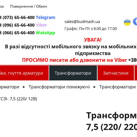
ри
Повернення / Обмін
8 (073) 65-66-400
Telegram
sales@budmash.ua
8 (096) 65-66-400
Viber
Графік: Пн-Пт з 8.00 до 17.00
8 (066) 65-66-400
WatsApp
УВАГА!
В разі відсутності мобільного звязку на мобільни
підприємства
ПРОСИМО писати або дзвонити на Viber
+38
ки, гнуття арматури
Трансформатори
Запчастини
орматори
Трансформатори понижуючі
Трансформатори 
►
►
ЗІ- 7,5 (220/ 12В)
Трансформа
7,5 (220/ 22