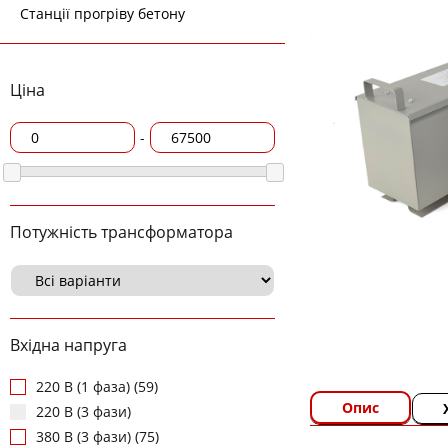
Станції прогріву бетону
Ціна
-
Потужність трансформатора
Вхідна напруга
220 В (1 фаза) (59)
Опис
220 В (3 фази)
380 В (3 фази) (75)