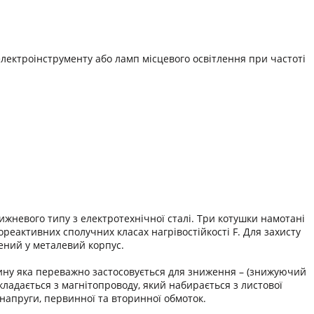
лектроінструменту або ламп місцевого освітлення при частоті
невого типу з електротехнічної сталі. Три котушки намотані
реактивних сполучних класах нагрівостійкості F. Для захисту
ений у металевий корпус.
ну яка переважно застосовується для зниження – (знижуючий
кладається з магнітопроводу, який набирається з листової
) напруги, первинної та вторинної обмоток.