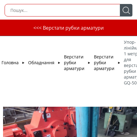
<<< Верстати рубки арматури
Упор-
лінійк
1 метр
Верстати
Верстати
для
Головна
Обладнання
рубки
рубки
►
►
►
►
верст
арматури
арматури
рубки
армат
GQ-50