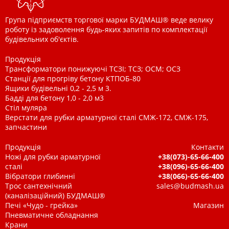
Група підприємств торгової марки БУДМАШ® веде велику
роботу із задоволення будь-яких запитів по комплектації
будівельних об'єктів.
Продукція
Трансформатори понижуючі ТСЗІ; ТСЗ; ОСМ; ОСЗ
Станції для прогріву бетону КТПОБ-80
Ящики будівельні 0,2 - 2,5 м 3.
Бадді для бетону 1,0 - 2,0 м3
Стіл муляра
Верстати для рубки арматурної сталі СМЖ-172, СМЖ-175,
запчастини
Продукція
Контакти
Ножі для рубки арматурної
+38(073)-65-66-400
сталі
+38(096)-65-66-400
Вібратори глибинні
+38(066)-65-66-400
Трос сантехнічний
sales@budmash.ua
(каналізаційний) БУДМАШ®
Печі «Чудо - грейка»
Магазин
Пневматичне обладнання
Крани