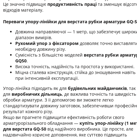
Це значно підвищує
продуктивність праці
та зменшує відсот
відходів матеріалу.
Переваги упору-лінійки для верстата рубки арматури GQ-5
Довжина направляючої — 1 метр, що забезпечує широк
діапазон вимірів.
Рухомий упор з фіксатором
дозволяє точно виставлят
необхідну довжину різу.
Сумісність з більшістю моделей
верстата рубки армату
GQ50
.
Висока точність, надійність та простота у використанні.
Міцна сталева конструкція, стійка до зношування навіть
при інтенсивній експлуатації.
Упор-лінійка підходить як для
будівельних майданчиків
, так 
для
виробничих дільниць
, де важлива точність та швидкість
обробки арматури. З її допомогою ви зможете легко
стандартизувати довжину заготовок, забезпечивши професій
результат кожного різу.
Якщо ви прагнете підвищити ефективність роботи свого
арматурорізального обладнання —
купіть упор-лінійку (1 ме
для верстата GQ-50
від надійного виробника. Це просте, але
надзвичайно корисне доповнення, яке суттєво підвищить