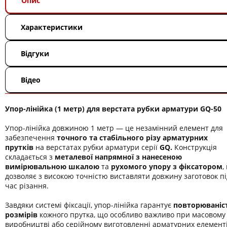
Опис
Характеристики
Відгуки
Відео
Упор-лінійка (1 метр) для верстата рубки арматури GQ-50
Упор-лінійка довжиною 1 метр — це незамінний елемент для
забезпечення
точного та стабільного різу арматурних
прутків
на верстатах рубки арматури серії
GQ.
Конструкція
складається з
металевої напрямної з нанесеною
вимірювальною шкалою
та
рухомого упору з фіксатором
,
дозволяє з високою точністю виставляти довжину заготовок пі
час різання.
Завдяки системі фіксації, упор-лінійка гарантує
повторюваніс
розмірів
кожного прутка, що особливо важливо при масовому
виробництві або серійному виготовленні арматурних елементі