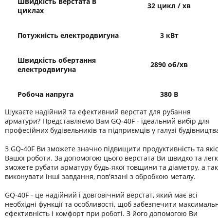
Швидкість верстата в
32 цикл / хв
циклах
Потужність електродвигуна
3 кВт
Швидкість обертання
2890 об/хв
електродвигуна
Робоча напруга
380 В
Шукаєте надійний та ефективний верстат для рубання
арматури? Представляємо Вам GQ-40F - ідеальний вибір для
професійних будівельників та підприємців у галузі будівництв
З GQ-40F Ви зможете значно підвищити продуктивність та які
Вашої роботи. За допомогою цього верстата Ви швидко та лег
зможете рубати арматуру будь-якої товщини та діаметру, а та
виконувати інші завдання, пов'язані з обробкою металу.
GQ-40F - це надійний і довговічний верстат, який має всі
необхідні функції та особливості, щоб забезпечити максималь
ефективність і комфорт при роботі. З його допомогою Ви