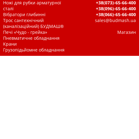
Ножі для рубки арматурної
+38(073)-65-66-400
сталі
+38(096)-65-66-400
Вібратори глибинні
+38(066)-65-66-400
Трос сантехнічний
sales@budmash.ua
(каналізаційний) БУДМАШ®
Печі «Чудо - грейка»
Магазин
Пневматичне обладнання
Крани
Грузопідьйомне обладнання