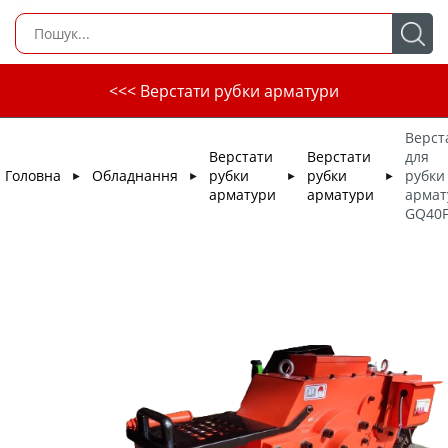
<<< Верстати рубки арматури
Верст
Верстати
Верстати
для
Головна
Обладнання
рубки
рубки
рубки
►
►
►
►
арматури
арматури
армат
GQ40