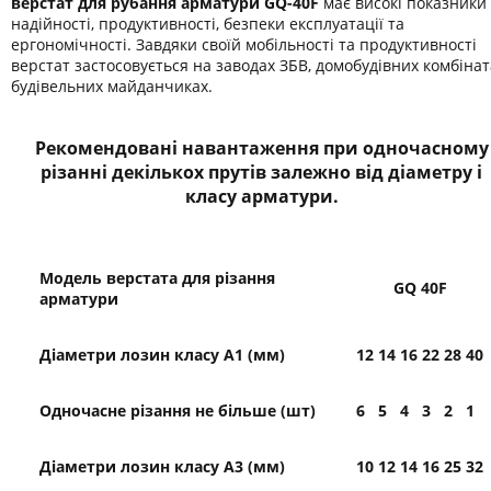
верстат для рубання арматури GQ-40F
має високі показники
надійності, продуктивності, безпеки експлуатації та
ергономічності. Завдяки своїй мобільності та продуктивності
верстат застосовується на заводах ЗБВ, домобудівних комбінат
будівельних майданчиках.
Рекомендовані навантаження при одночасному
різанні декількох прутів залежно від діаметру і
класу арматури.
Модель верстата для різання
GQ
40F
арматури
Діаметри лозин класу А1 (мм)
12
14
16
22
28
40
Одночасне різання не більше (шт)
6
5
4
3
2
1
Діаметри лозин класу А3 (мм)
10
12
14
16
25
32