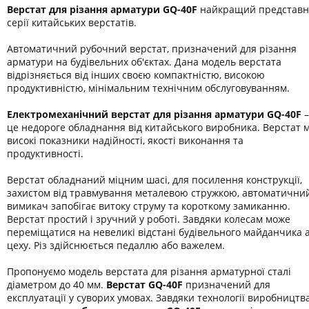
Верстат для різання арматури GQ-40F
найкращий представн
серії китайських верстатів.
Автоматичний рубочний верстат, призначений для різання
арматури на будівельних об'єктах. Дана модель верстата
відрізняється від інших своєю компактністю, високою
продуктивністю, мінімальним технічним обслуговуванням.
Електромеханічний верстат для різання арматури GQ-40F
–
це недороге обладнання від китайського виробника. Верстат 
високі показники надійності, якості виконання та
продуктивності.
Верстат обладнаний міцним шасі, для посилення конструкції,
захистом від травмування металевою стружкою, автоматични
вимикач запобігає витоку струму та короткому замиканню.
Верстат простий і зручний у роботі. Завдяки колесам може
переміщатися на невеликі відстані будівельного майданчика 
цеху. Різ здійснюється педаллю або важелем.
Пропонуємо модель верстата для різання арматурної сталі
діаметром до 40 мм.
Верстат GQ-40F
призначений для
експлуатації у суворих умовах. Завдяки технології виробництв