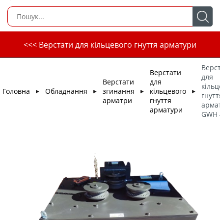
<<< Верстати для кільцевого гнуття арматури
Верс
Верстати
для
Верстати
для
кільц
Головна
Обладнання
згинання
кільцевого
►
►
►
►
гнутт
арматри
гнуття
арма
арматури
GWH 