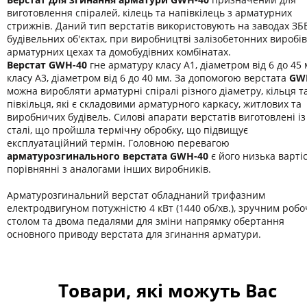
виготовлення спіралей, кілець та напівкілець з арматурних
стрижнів. Даний тип верстатів використовують на заводах ЗБВ
будівельних об'єктах, при виробництві залізобетонних виробів
арматурних цехах та домобудівних комбінатах.
Верстат GWH-40
гне арматуру класу А1, діаметром від 6 до 45 
класу А3, діаметром від 6 до 40 мм. За допомогою верстата
GW
можна виробляти арматурні спіралі різного діаметру, кільця т
півкільця, які є складовими арматурного каркасу, житлових та
виробничих будівель. Силові апарати верстатів виготовлені із
сталі, що пройшла термічну обробку, що підвищує
експлуатаційний термін. Головною перевагою
арматурозгинального верстата GWH-40
є його низька вартіс
порівнянні з аналогами інших виробників.
Арматурозгинальний верстат обладнаний трифазним
електродвигуном потужністю 4 кВт (1440 об/хв.), зручним роб
столом та двома педалями для зміни напрямку обертання
основного приводу верстата для згинання арматури.
Товари, які можуть Вас