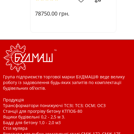
78750.00
грн.
Група підприємств торгової марки БУДМАШ® веде велику
роботу із задоволення будь-яких запитів по комплектації
будівельних об'єктів.
Продукція
Трансформатори понижуючі ТСЗІ; ТСЗ; ОСМ; ОСЗ
Станції для прогріву бетону КТПОБ-80
Ящики будівельні 0,2 - 2,5 м 3.
Бадді для бетону 1,0 - 2,0 м3
Стіл муляра
Верстати для рубки арматурної сталі СМЖ-172, СМЖ-175,