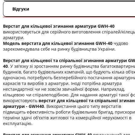
Відгуки
Верстат для кільцевої згинання арматури GWH-40
використовується для серійного виготовлення спіралей/кілець
арматури.
Модель верстата для кільцевої згинання GWH-40
чудово
зарекомендувала себе на ринку будівництва України.
Верстат для кільцевої та спіральної згинання арматури G
40
. У зв'язку зі зростанням ринку будівництва багатоквартирн
будинків, багато будівельних компаній, що будують кілька об'єк
одночасно, потребують безперебійного постачання арматурн
каркасів та виробів з арматури. Іноді потрібна арматура
нестандартної чи не зовсім звичайної форми. Наприклад,
кільцевою чи спіралеподібною. Для надання арматурі такої ф
використовують
верстат для кільцевої та спіральної згинан
арматури - GWH40
. Використання цього типу верстатів
підвищить ефективність роботи будівельних бригад, прискори
терміни здачі об'єктів житлової та комерційної нерухомості в
експлуатацію.
Верстат для згинання арматури GWH-40
призначений для