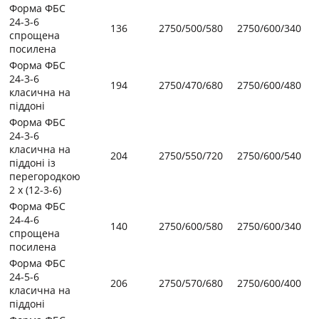
Форма ФБС
24-3-6
136
2750/500/580
2750/600/340
спрощена
посилена
Форма ФБС
24-3-6
194
2750/470/680
2750/600/480
класична на
піддоні
Форма ФБС
24-3-6
класична на
204
2750/550/720
2750/600/540
піддоні із
перегородкою
2 х (12-3-6)
Форма ФБС
24-4-6
140
2750/600/580
2750/600/340
спрощена
посилена
Форма ФБС
24-5-6
206
2750/570/680
2750/600/400
класична на
піддоні