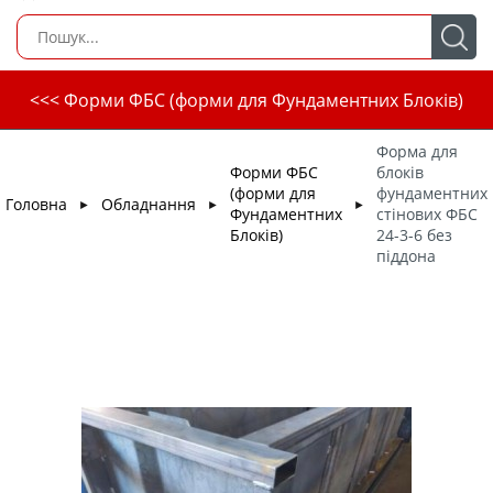
<<< Форми ФБС (форми для Фундаментних Блоків)
Форма для
Форми ФБС
блоків
(форми для
фундаментних
Головна
Обладнання
►
►
►
Фундаментних
стінових ФБС
Блоків)
24-3-6 без
піддона