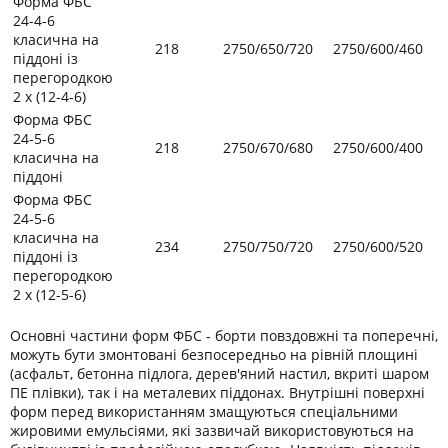
Форма ФБС
24-4-6
класична на
218
2750/650/720
2750/600/460
піддоні із
перегородкою
2 х (12-4-6)
Форма ФБС
24-5-6
218
2750/670/680
2750/600/400
класична на
піддоні
Форма ФБС
24-5-6
класична на
234
2750/750/720
2750/600/520
піддоні із
перегородкою
2 х (12-5-6)
Основні частини форм ФБС - борти повздовжні та поперечні,
можуть бути змонтовані безпосередньо на рівній площині
(асфальт, бетонна підлога, дерев'яний настил, вкриті шаром
ПЕ плівки), так і на металевих піддонах. Внутрішні поверхні
форм перед використанням змащуються спеціальними
жировими емульсіями, які зазвичай використовуються на