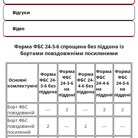
Відгуки
Відео
Форма ФБС 24-3-6 спрощена без піддона із
бортами повздовжніми посиленими
Форма
Форма
Форма
Форма
Форма
ФБС
ФБС
ФБС
Основні
ФБС 24-
ФБС 24-
24-3-6
24-4-6
24-5-6
комлектуючі
3-6 без
4-6 без
на
на
на
піддона
піддона
піддоні
піддоні
піддоні
Борт ФБС
---
2
---
2
2
повздовжній
Борт ФБС
повздовжній
2
---
2
---
---
посилений