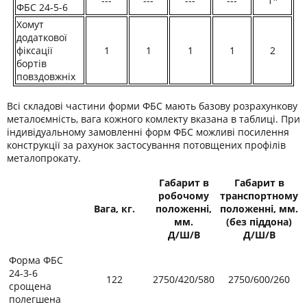
---
---
---
---
1*
ФБС 24-5-6
Хомут
додаткової
фіксації
1
1
1
1
2
бортів
повздовжніх
Всі складові частини форми ФБС мають базову розрахункову
металоємність, вага кожного комлекту вказана в таблиці. При
індивідуальному замовленні форм ФБС можливі посилення
конструкції за рахунок застосування потовщених профілів
металопрокату.
Габарит в
Габарит в
робочому
транспортному
Вага, кг.
положенні,
положенні, мм.
мм.
(без піддона)
Д/Ш/В
Д/Ш/В
Форма ФБС
24-3-6
122
2750/420/580
2750/600/260
срощена
полегшена