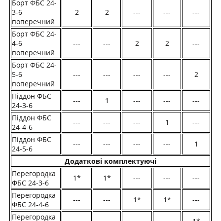
Борт ФБС 24-
3-6
2
2
---
---
---
поперечний
Борт ФБС 24-
4-6
---
---
2
2
---
поперечний
Борт ФБС 24-
5-6
---
---
---
---
2
поперечний
Піддон ФБС
---
1
---
---
---
24-3-6
Піддон ФБС
---
---
---
1
---
24-4-6
Піддон ФБС
---
---
---
---
1
24-5-6
Додаткові комплектуючі
Перегородка
1*
1*
---
---
---
ФБС 24-3-6
Перегородка
---
---
1*
1*
---
ФБС 24-4-6
Перегородка