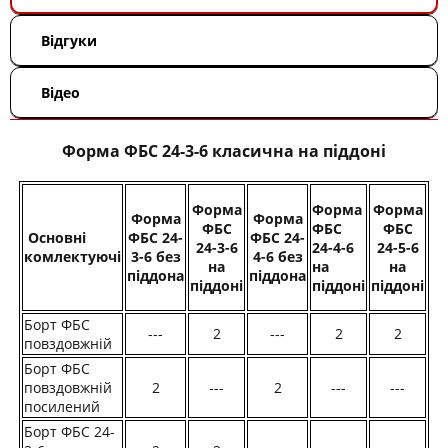
Відгуки
Відео
Форма ФБС 24-3-6 класична на піддоні
Форма
Форма
Форма
Форма
Форма
ФБС
ФБС
ФБС
Основні
ФБС 24-
ФБС 24-
24-3-6
24-4-6
24-5-6
комлектуючі
3-6 без
4-6 без
на
на
на
піддона
піддона
піддоні
піддоні
піддоні
Борт ФБС
---
2
---
2
2
повздовжній
Борт ФБС
повздовжній
2
---
2
---
---
посилений
Борт ФБС 24-