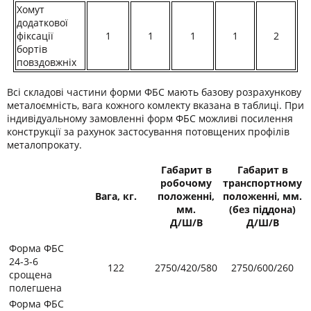
Хомут
додаткової
фіксації
1
1
1
1
2
бортів
повздовжніх
Всі складові частини форми ФБС мають базову розрахункову
металоємність, вага кожного комлекту вказана в таблиці. При
індивідуальному замовленні форм ФБС можливі посилення
конструкції за рахунок застосування потовщених профілів
металопрокату.
Габарит в
Габарит в
робочому
транспортному
Вага, кг.
положенні,
положенні, мм.
мм.
(без піддона)
Д/Ш/В
Д/Ш/В
Форма ФБС
24-3-6
122
2750/420/580
2750/600/260
срощена
полегшена
Форма ФБС