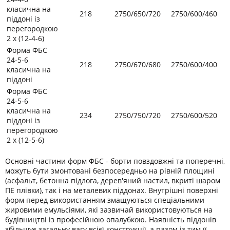
класична на
218
2750/650/720
2750/600/460
піддоні із
перегородкою
2 х (12-4-6)
Форма ФБС
24-5-6
218
2750/670/680
2750/600/400
класична на
піддоні
Форма ФБС
24-5-6
класична на
234
2750/750/720
2750/600/520
піддоні із
перегородкою
2 х (12-5-6)
Основні частини форм ФБС - борти повздовжні та поперечні,
можуть бути змонтовані безпосередньо на рівній площині
(асфальт, бетонна підлога, дерев'яний настил, вкриті шаром
ПЕ плівки), так і на металевих піддонах. Внутрішні поверхні
форм перед використанням змащуються спеціальними
жировими емульсіями, які зазвичай використовуються на
будівництві із професійною опалубкою. Наявність піддонів
збільшує загальну вагу всієї конструкції, а разом із тим її