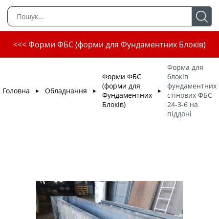
<<< Форми ФБС (форми для Фундаментних Блоків)
Форма для
Форми ФБС
блоків
(форми для
фундаментних
Головна
Обладнання
►
►
►
Фундаментних
стінових ФБС
Блоків)
24-3-6 на
піддоні