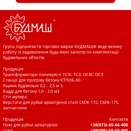
Група підприємств торгової марки БУДМАШ® веде велику
роботу із задоволення будь-яких запитів по комплектації
будівельних об'єктів.
Продукція
Трансформатори понижуючі ТСЗІ; ТСЗ; ОСМ; ОСЗ
Станції для прогріву бетону КТПОБ-80
Ящики будівельні 0,2 - 2,5 м 3.
Бадді для бетону 1,0 - 2,0 м3
Стіл муляра
Верстати для рубки арматурної сталі СМЖ-172, СМЖ-175,
запчастини
Продукція
Контакти
Ножі для рубки арматурної
+38(073)-65-66-400
сталі
+38(096)-65-66-400