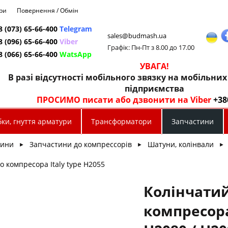
ри
Повернення / Обмін
8 (073) 65-66-400
Telegram
sales@budmash.ua
8 (096) 65-66-400
Viber
Графік: Пн-Пт з 8.00 до 17.00
8 (066) 65-66-400
WatsApp
УВАГА!
В разі відсутності мобільного звязку на мобільни
підприємства
ПРОСИМО писати або дзвонити на Viber
+38
ки, гнуття арматури
Трансформатори
Запчастини
тини
Запчастини до компрессорів
Шатуни, колінвали
►
►
►
о компресора Italy type Н2055
Колінчатий
компресора