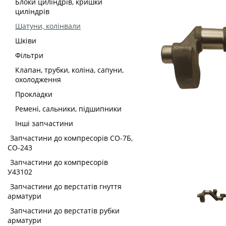
Блоки циліндрів, кришки
циліндрів
Шатуни, колінвали
Шківи
Фільтри
Клапан, трубки, коліна, сапуни,
охолодження
Прокладки
Ремені, сальники, підшипники
Інші запчастини
Запчастини до компресорів СО-7Б,
СО-243
Запчастини до компресорів
У43102
Запчастини до верстатів гнуття
арматури
Запчастини до верстатів рубки
арматури