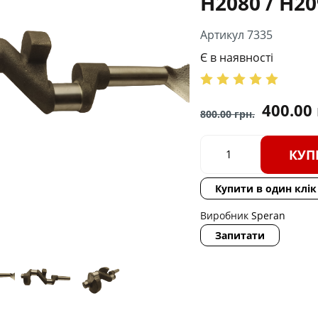
Н2080 / H20
Артикул 7335
Є в наявності
400.00
800.00
грн.
КУП
Купити в один клік
Виробник
Speran
Запитати