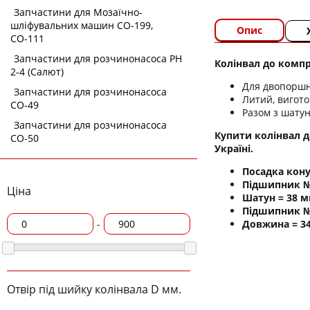
Запчастини для Мозаїчно-
шліфувальних машин СО-199,
Опис
СО-111
Запчастини для розчинонасоса РН
Колінвал до компре
2-4 (Салют)
Для двопоршн
Запчастини для розчинонасоса
Литий, вигото
СО-49
Разом з шату
Запчастини для розчинонасоса
Купити колінвал до
СО-50
Україні.
Посадка кону
Підшипник №
Ціна
Шатун = 38 м
Підшипник №
Довжина = 3
-
Отвір під шийку колінвала D мм.