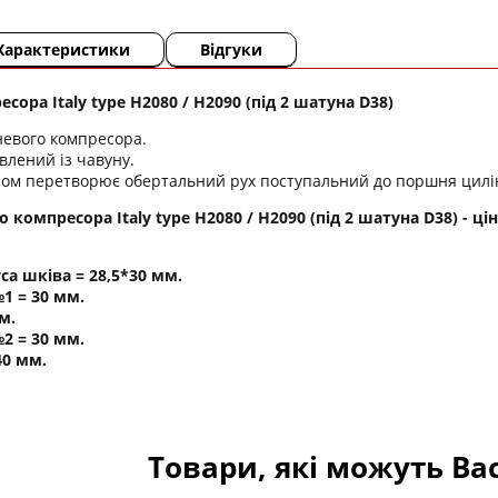
Характеристики
Відгуки
сора Italy type Н2080 / H2090 (під 2 шатуна D38)
евого компресора.
влений із чавуну.
ном перетворює обертальний рух поступальний до поршня цилі
 компресора Italy type Н2080 / H2090 (під 2 шатуна D38) - ці
са шківа = 28,5*30 мм.
1 = 30 мм.
м.
2 = 30 мм.
40 мм.
Товари, які можуть Ва