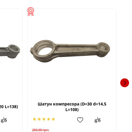
Шатун компресора (D=30 d=14,5
К
0 L=138)
L=108)
250.00
грн.
160