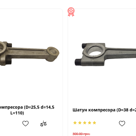
мпресора (D=25,5 d=14,5
Шатун компресора (D=38 d=2
L=110)
300.00
грн.