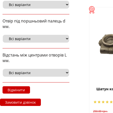
Отвір під поршньовий палець d
мм.
Відстань між центрами отворів L
мм.
Шатун ко
Відмінити
Замовити дзвінок
250.00
грн.