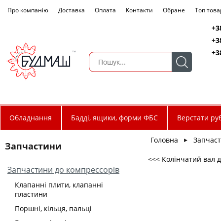
Про компанію
Доставка
Оплата
Контакти
Обране
Топ това
+3
+3
+3
Обладнання
Бадді, ящики, форми ФБС
Верстати руб
Головна
Запчас
►
Запчастини
<<< Колінчатий вал д
Запчастини до компрессорів
Клапанні плити, клапанні
пластини
Поршні, кільця, пальці