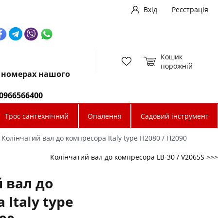
Вхід
Реєстрація
Кошик
порожній
х номерах нашого
0966566400
Трос сантехнічний
Опалення
Садовий інструмент
Колінчатий вал до компресора Italy type Н2080 / H2090
Колінчатий вал до компресора LB-30 / V2065S >>>
 вал до
 Italy type