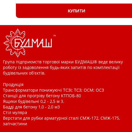
КУПИТИ
Група підприємств торгової марки БУДМАШ® веде велику
роботу із задоволення будь-яких запитів по комплектації
будівельних об'єктів.
Продукція
Трансформатори понижуючі ТСЗІ; ТСЗ; ОСМ; ОСЗ
Станції для прогріву бетону КТПОБ-80
Ящики будівельні 0,2 - 2,5 м 3.
Бадді для бетону 1,0 - 2,0 м3
Стіл муляра
Верстати для рубки арматурної сталі СМЖ-172, СМЖ-175,
запчастини