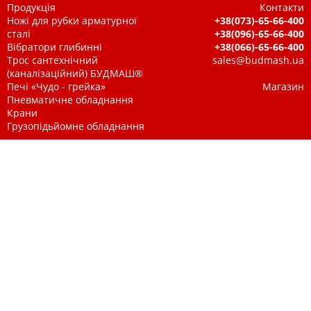
Продукція
Контакти
Ножі для рубки арматурної
+38(073)-65-66-400
сталі
+38(096)-65-66-400
Вібратори глибинні
+38(066)-65-66-400
Трос сантехнічний
sales@budmash.ua
(каналізаційний) БУДМАШ®
Печі «Чудо - грейка»
Магазин
Пневматичне обладнання
Крани
Грузопідьйомне обладнання