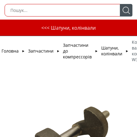
<<< Шатуни, колінвали
Ко
Запчастини
Шатуни,
ва
Головна
Запчастини
до
►
►
►
►
колінвали
ко
компрессорів
W