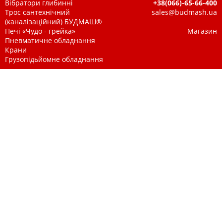
Вібратори глибинні
+38(066)-65-66-400
Трос сантехнічний
sales@budmash.ua
(каналізаційний) БУДМАШ®
Печі «Чудо - грейка»
Магазин
Пневматичне обладнання
Крани
Грузопідьйомне обладнання