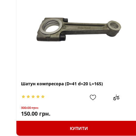
Шатун компресора (D=41 d=20 L=165)
300.00
грн.
150.00
грн.
КУПИТИ