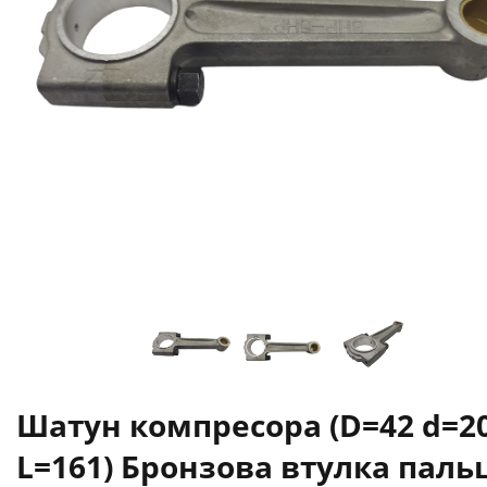
Шатун компресора (D=42 d=2
L=161) Бронзова втулка паль