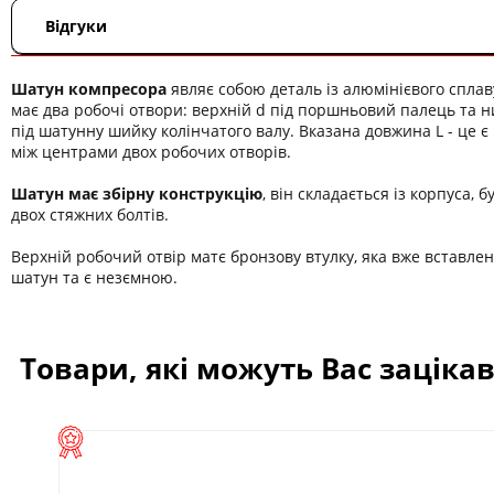
Відгуки
Шатун компресора
являє собою деталь із алюмінієвого сплаву
має два робочі отвори: верхній d під поршньовий палець та 
під шатунну шийку колінчатого валу. Вказана довжина L - це є
між центрами двох робочих отворів.
Шатун має збірну конструкцію
, він складається із корпуса, б
двох стяжних болтів.
Верхній робочий отвір матє бронзову втулку, яка вже вставлен
шатун та є незємною.
Товари, які можуть Вас заціка