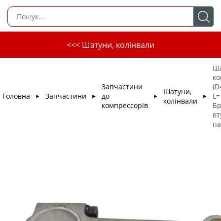
<<< Шатуни, колінвали
Ш
ко
Запчастини
(D
Шатуни,
Головна
Запчастини
до
L=
►
►
►
►
колінвали
компрессорів
Бр
вт
па