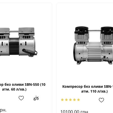
р без оливи SBN-550 (10
Компресор без оливи SBN-1
атм. 60 л/хв.)
атм. 110 л/хв.)
рн.
10100.00
грн.