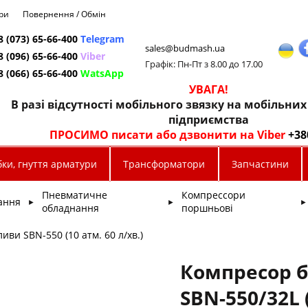
ри
Повернення / Обмін
8 (073) 65-66-400
Telegram
sales@budmash.ua
8 (096) 65-66-400
Viber
Графік: Пн-Пт з 8.00 до 17.00
8 (066) 65-66-400
WatsApp
УВАГА!
В разі відсутності мобільного звязку на мобільни
підприємства
ПРОСИМО писати або дзвонити на Viber
+38
ки, гнуття арматури
Трансформатори
Запчастини
Пневматичне
Компрессори
ання
►
►
►
обладнання
поршньові
иви SBN-550 (10 атм. 60 л/хв.)
Компресор б
SBN-550/32L 