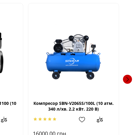
100 (10
Компресор SBN-V2065S/100L (10 атм.
Ко
340 л/хв. 2.2 кВт. 220 В)
16000.00
грн.
1.