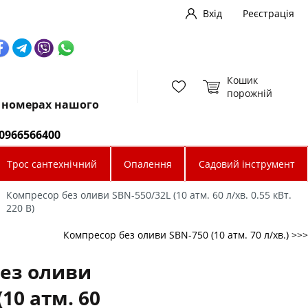
Вхід
Реєстрація
Кошик
порожній
х номерах нашого
0966566400
Трос сантехнічний
Опалення
Садовий інструмент
Компресор без оливи SBN-550/32L (10 атм. 60 л/хв. 0.55 кВт.
220 В)
Компресор без оливи SBN-750 (10 атм. 70 л/хв.) >>>
ез оливи
(10 атм. 60