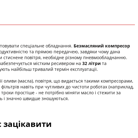
товувати спеціальне обладнання.
Безмасляний компресор
дуктивністю та прямою передачею, завдяки чому дана
ти стиснене повітря, необхідне різному пневмообладнанню.
абезпечується містким ресивером на
32 літри
та
тують найбільш тривалий термін експлуатації.
ції оливи (масла), повітря, що видається такими компресорами,
 фільтрів навіть при чутливих до чистоти роботах (наприклад,
 трохи простіше - не потрібно міняти масло і стежити за
ть і значно швидше зношуються.
с зацікавити