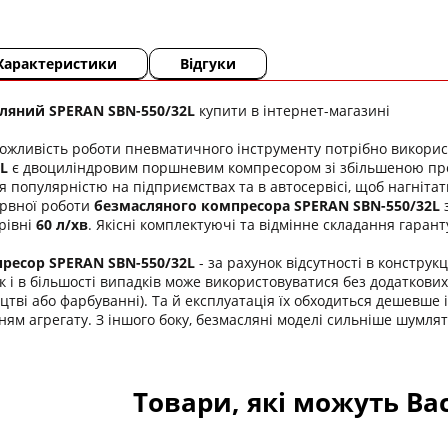
Характеристики
Відгуки
ляний SPERAN SBN-550/32L
купити в інтернет-магазині
ожливість роботи пневматичного інструменту потрібно викорис
L
є двоциліндровим поршневим компресором зі збільшеною про
я популярністю на підприємствах та в автосервісі, щоб нагніта
ервної роботи
безмасляного компресора SPERAN SBN-550/32L
з
рівні
60 л/хв
. Якісні комплектуючі та відмінне складання гаран
ресор SPERAN SBN-550/32L
- за рахунок відсутності в конструк
к і в більшості випадків може використовуватися без додаткових
ві або фарбуванні). Та й експлуатація їх обходиться дешевше і
ям агрегату. З іншого боку, безмасляні моделі сильніше шумля
Товари, які можуть Ва