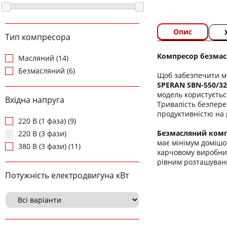
Опис
Тип компресора
Компресор безмас
Масляний (14)
Безмасляний (6)
Щоб забезпечити м
SPERAN SBN-550/32
модель користуєтьс
Вхідна напруга
Тривалість безпер
продуктивністю на 
220 В (1 фаза) (9)
Безмасляний комп
220 В (3 фази)
має мінімум домішо
380 В (3 фази) (11)
харчовому виробницт
рівним розташуванн
Потужність електродвигуна кВт