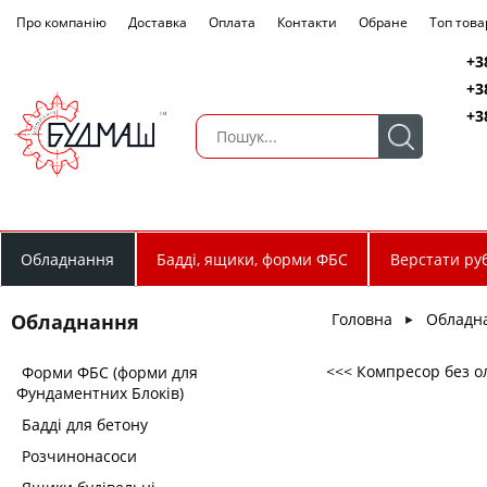
Про компанію
Доставка
Оплата
Контакти
Обране
Топ това
+3
+3
+3
Обладнання
Бадді, ящики, форми ФБС
Верстати руб
Головна
Обладн
Обладнання
►
<<< Компресор без ол
Форми ФБС (форми для
Фундаментних Блоків)
Бадді для бетону
Розчинонасоси