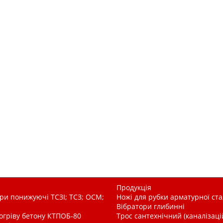
Продукція
и понижуючі ТСЗІ; ТСЗ; ОСМ;
Ножі для рубки арматурної ста
Вібратори глибинні
рогріву бетону КТПОБ-80
Трос сантехнічний (каналізац