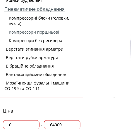
Ящики будівельні
Пневматичне обладнання
Компрессорні блоки (головки,
вузли)
Компрессори поршньові
Компресори без ресивера
Верстати згинання арматри
Верстати рубки арматури
Вібраційне обладнання
Вантажопідйомне обладнання
Мозаїчно-шліфувальні машини
СО-199 та СО-111
Ціна
-