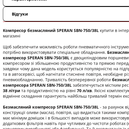
Відгуки
Компресор безмасляний SPERAN SBN-750/38L
купити в інтер
магазині
Щоб забезпечити можливість роботи пневматичного інструме
потрібно використовувати спеціальне обладнання.
Безмасля
компресор SPERAN SBN-750/38L
є двоциліндровим поршнев
компресором зі збільшеною продуктивністю та прямою перед
завдяки чому дана модель користується популярністю на під
та в автосервісі, щоб нагнітати стиснене повітря, необхідне р
пневмообладнанню. Тривалість безперервної роботи
безмас
компресора SPERAN SBN-750/38L
забезпечується містким ре
38 літри
та продуктивністю на рівні
70 л/хв
. Якісні комплекту
відмінне складання гарантують найбільш тривалий термін екс
Безмасляний компресор SPERAN SBN-750/38L
- за рахунок ві
конструкції оливи (масла), повітря, що видається такими комп
має мінімум домішок і в більшості випадків може використову
додаткових фільтрів навіть при чутливих до чистоти роботах 
харчовому виробництві або фарбуванні). Та й експлуатація їх 