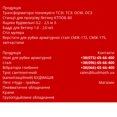
Продукція
Трансформатори понижуючі ТСЗІ; ТСЗ; ОСМ; ОСЗ
Станції для прогріву бетону КТПОБ-80
Ящики будівельні 0,2 - 2,5 м 3.
Бадді для бетону 1,0 - 2,0 м3
Стіл муляра
Верстати для рубки арматурної сталі СМЖ-172, СМЖ-175,
запчастини
Продукція
Контакти
Ножі для рубки арматурної
+38(073)-65-66-400
сталі
+38(096)-65-66-400
Вібратори глибинні
+38(066)-65-66-400
Трос сантехнічний
sales@budmash.ua
(каналізаційний) БУДМАШ®
Печі «Чудо - грейка»
Магазин
Пневматичне обладнання
Крани
Грузопідьйомне обладнання