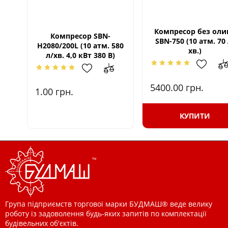
Компресор без оли
Компресор SBN-
SBN-750 (10 атм. 70 
Н2080/200L (10 атм. 580
хв.)
л/хв. 4,0 кВт 380 В)
5400.00
грн.
1.00
грн.
КУПИТИ
Група підприємств торгової марки БУДМАШ® веде велику
роботу із задоволення будь-яких запитів по комплектації
будівельних об'єктів.