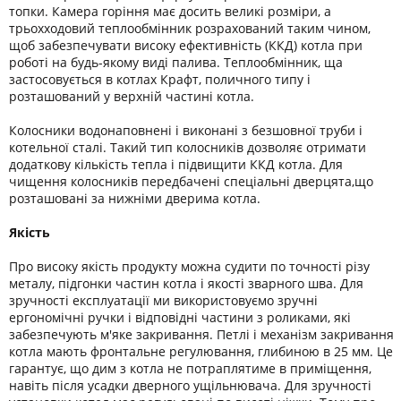
топки. Камера горіння має досить великі розміри, а
трьохходовий теплообмінник розрахований таким чином,
щоб забезпечувати високу ефективність (ККД) котла при
роботі на будь-якому виді палива. Теплообмінник, ща
застосовується в котлах Крафт, поличного типу і
розташований у верхній частині котла.
Колосники водонаповнені і виконані з безшовної труби і
котельної сталі. Такий тип колосників дозволяє отримати
додаткову кількість тепла і підвищити ККД котла. Для
чищення колосників передбачені спеціальні дверцята,що
розташовані за нижніми дверима котла.
Якість
Про високу якість продукту можна судити по точності різу
металу, підгонки частин котла і якості зварного шва. Для
зручності експлуатації ми використовуємо зручні
ергономічні ручки і відповідні частини з роликами, які
забезпечують м'яке закривання. Петлі і механізм закривання
котла мають фронтальне регулювання, глибиною в 25 мм. Це
гарантує, що дим з котла не потраплятиме в приміщення,
навіть після усадки дверного ущільнювача. Для зручності