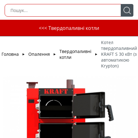
<<< Твердопаливні котли
Котел
твердопаливний
Твердопаливні
Головна
Опалення
KRAFT S 30 кВт (з
►
►
►
котли
автоматикою
Krypton)