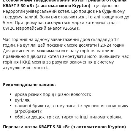
KRAFT S 30 кВт
(з автоматикою Krypton)
- це відносно
недорогий універсальний котел, що працює на будь-якому
твердому паливі. Вони виготовляються зі сталі товщиною до
5 мм. При цьому застосовуються марки котельної сталі -
09Г2С (європейський аналог P265GН).
Час горіння на одному завантаженні дров складає до 12
годин, на вугіллі цей показник може досягати і 20-24 годин.
Для досягнення максимального часу горіння важливо
правильно підібрати котел і змонтувати його. Збільшити час
горіння і ККД можна за рахунок включення в систему
акумулюючої ємності.
Рекомендоване паливо:
дрова різних порід і різної вологості;
вугілля;
паливні брикети, в тому числі і з лушпиння соняшнику
(агробрикет);
обрізки дощок, тріски, тирсу та інші пиломатеріали.
Переваги котла KRAFT S 30 кВт (з автоматикою Krypton)