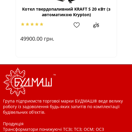
Котел твердопаливний KRAFT S 20 кВт (з
Ко
автоматикою Krypton)
49900.00
грн.
4
Група підприємств торгової марки БУДМАШ® веде велику
роботу із задоволення будь-яких запитів по комплектації
будівельних об'єктів.
Продукція
Трансформатори понижуючі ТСЗІ; ТСЗ; ОСМ; ОСЗ