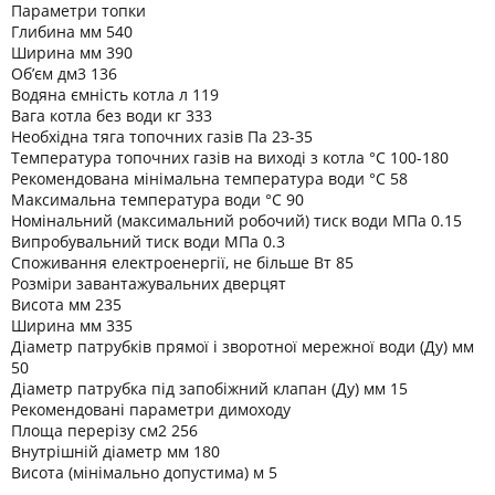
Параметри топки
Глибина мм 540
Ширина мм 390
Об’єм дм3 136
Водяна ємність котла л 119
Вага котла без води кг 333
Необхідна тяга топочних газів Па 23-35
Температура топочних газів на виході з котла °C 100-180
Рекомендована мінімальна температура води °C 58
Максимальна температура води °C 90
Номінальний (максимальний робочий) тиск води МПа 0.15
Випробувальний тиск води МПа 0.3
Споживання електроенергії, не більше Вт 85
Розміри завантажувальних дверцят
Висота мм 235
Ширина мм 335
Діаметр патрубків прямої і зворотної мережної води (Ду) мм
50
Діаметр патрубка під запобіжний клапан (Ду) мм 15
Рекомендовані параметри димоходу
Площа перерізу см2 256
Внутрішній діаметр мм 180
Висота (мінімально допустима) м 5