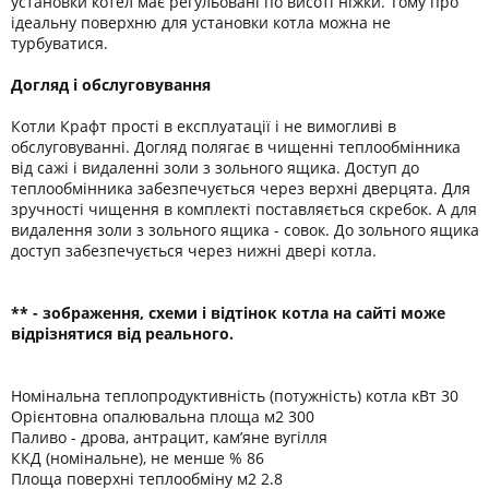
установки котел має регульовані по висоті ніжки. Тому про
ідеальну поверхню для установки котла можна не
турбуватися.
Догляд і обслуговування
Котли Крафт прості в експлуатації і не вимогливі в
обслуговуванні. Догляд полягає в чищенні теплообмінника
від сажі і видаленні золи з зольного ящика. Доступ до
теплообмінника забезпечується через верхні дверцята. Для
зручності чищення в комплекті поставляється скребок. А для
видалення золи з зольного ящика - совок. До зольного ящика
доступ забезпечується через нижні двері котла.
** - зображення, схеми і відтінок котла на сайті може
відрізнятися від реального.
Номінальна теплопродуктивність (потужність) котла кВт 30
Орієнтовна опалювальна площа м2 300
Паливо - дрова, антрацит, кам’яне вугілля
ККД (номінальне), не менше % 86
Площа поверхні теплообміну м2 2.8