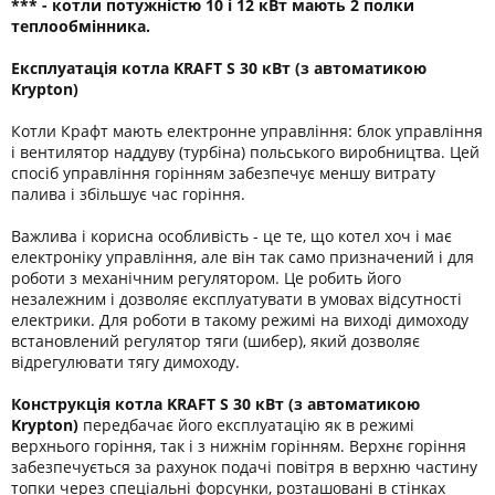
*** - котли потужністю 10 і 12 кВт мають 2 полки
теплообмінника.
Експлуатація котла
KRAFT S 30 кВт (з автоматикою
Krypton)
Котли Крафт мають електронне управління: блок управління
і вентилятор наддуву (турбіна) польського виробництва. Цей
спосіб управління горінням забезпечує меншу витрату
палива і збільшує час горіння.
Важлива і корисна особливість - це те, що котел хоч і має
електроніку управління, але він так само призначений і для
роботи з механічним регулятором. Це робить його
незалежним і дозволяє експлуатувати в умовах відсутності
електрики. Для роботи в такому режимі на виході димоходу
встановлений регулятор тяги (шибер), який дозволяє
відрегулювати тягу димоходу.
Конструкція котла KRAFT S 30 кВт (з автоматикою
Krypton)
передбачає його експлуатацію як в режимі
верхнього горіння, так і з нижнім горінням. Верхнє горіння
забезпечується за рахунок подачі повітря в верхню частину
топки через спеціальні форсунки, розташовані в стінках