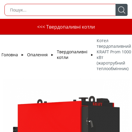
<<< Твердопаливні котли
Котел
твердопаливний
Твердопаливні
KRAFT Prom 1000
Головна
Опалення
►
►
►
котли
кВт
(жаротрубний
теплообмінник)