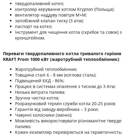
твердопаливний котел;
контролер керування котлом Krypton (Польща);
вентилятор наддуву повітря М+М;
запобіжний клапан тиску (3 атм);
паспорт на котел;
інструмент для чищення котла (скребок та совок) з
кронштейном.
Переваги твердопаливного котла тривалого горіння
KRAFT Prom 1000 кВт (жаротрубний теплообмінник)
:
Жаротрубний теплообмінник;
Товщина сталі 6 - 8 мм (котлова сталь);
Підвищений ККД - 86%;
Працює в системах опалення з тиском до 3 Атм;
Низька витрата палива;
Зручна чистка котла;
Розрахунковий термін служби котла 20-25 років;
Гарантія від заводу-виробника – 3 роки;
Чавунні колосники (змінні);
Можливість використовувати різноманітне тверде
паливо;
Кожен екземпляр перевіряється на герметичність;