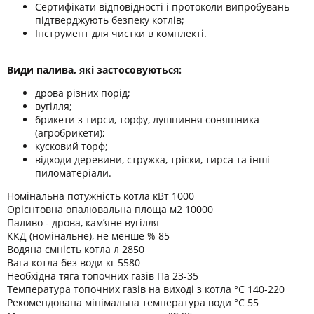
Сертифікати відповідності і протоколи випробувань
підтверджують безпеку котлів;
Інструмент для чистки в комплекті.
Види палива, які застосовуються:
дрова різних порід;
вугілля;
брикети з тирси, торфу, лушпиння соняшника
(агробрикети);
кусковий торф;
відходи деревини, стружка, тріски, тирса та інші
пиломатеріали.
Номінальна потужність котла кВт 1000
Орієнтовна опалювальна площа м2 10000
Паливо - дрова, кам’яне вугілля
ККД (номінальне), не менше % 85
Водяна ємність котла л 2850
Вага котла без води кг 5580
Необхідна тяга топочних газів Па 23-35
Температура топочних газів на виході з котла °C 140-220
Рекомендована мінімальна температура води °C 55