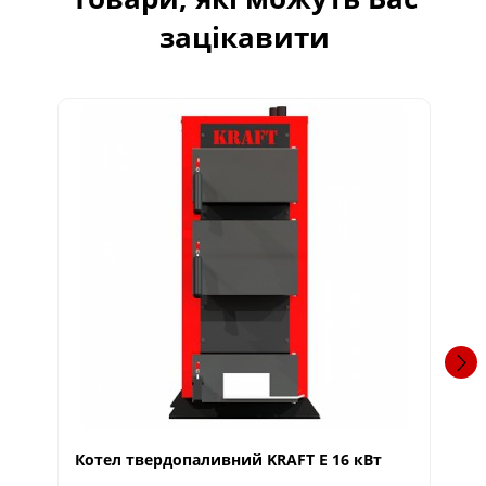
зацікавити
Котел твердопаливний KRAFT E 16 кВт
Ко