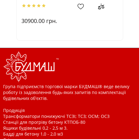
30900.00
грн.
4
Група підприємств торгової марки БУДМАШ® веде велику
роботу із задоволення будь-яких запитів по комплектації
будівельних об'єктів.
Продукція
Трансформатори понижуючі ТСЗІ; ТСЗ; ОСМ; ОСЗ
Станції для прогріву бетону КТПОБ-80
Ящики будівельні 0,2 - 2,5 м 3.
Бадді для бетону 1,0 - 2,0 м3