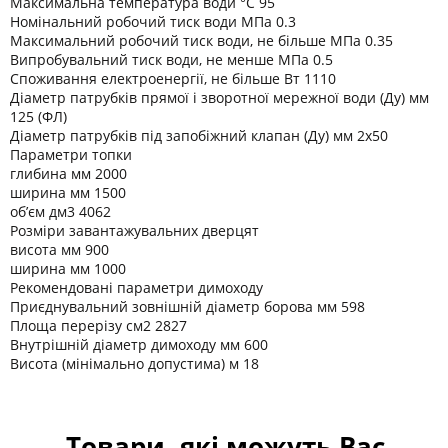
Максимальна температура води °C 95
Номінальний робочий тиск води МПа 0.3
Максимальний робочий тиск води, не більше МПа 0.35
Випробувальний тиск води, не менше МПа 0.5
Споживання електроенергії, не більше Вт 1110
Діаметр патрубків прямої і зворотної мережної води (Ду) мм
125 (ФЛ)
Діаметр патрубків під запобіжний клапан (Ду) мм 2х50
Параметри топки
глибина мм 2000
ширина мм 1500
об’єм дм3 4062
Розміри завантажувальних дверцят
висота мм 900
ширина мм 1000
Рекомендовані параметри димоходу
Приєднувальний зовнішній діаметр борова мм 598
Площа перерізу см2 2827
Внутрішній діаметр димоходу мм 600
Висота (мінімально допустима) м 18
Товари, які можуть Вас