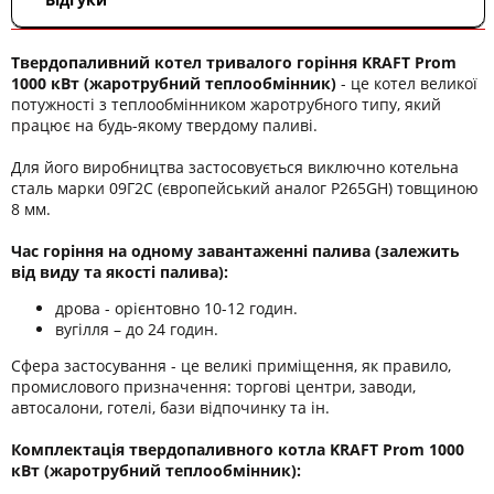
Твердопаливний котел тривалого горіння KRAFT Prom
1000 кВт (жаротрубний теплообмінник)
- це котел великої
потужності з теплообмінником жаротрубного типу, який
працює на будь-якому твердому паливі.
Для його виробництва застосовується виключно котельна
сталь марки 09Г2С (європейський аналог P265GН) товщиною
8 мм.
Час горіння на одному завантаженні палива (залежить
від виду та якості палива):
дрова - орієнтовно 10-12 годин.
вугілля – до 24 годин.
Сфера застосування - це великі приміщення, як правило,
промислового призначення: торгові центри, заводи,
автосалони, готелі, бази відпочинку та ін.
Комплектація твердопаливного котла KRAFT Prom 1000
кВт (жаротрубний теплообмінник):