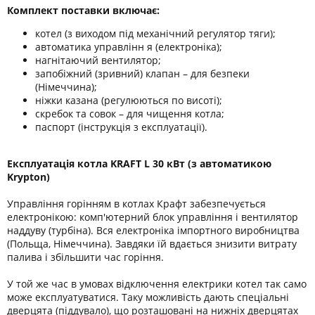
Комплект поставки включає:
котел (з виходом під механічний регулятор тяги);
автоматика управлінн я (електроніка);
нагнітаючий вентилятор;
запобіжний (зривний) клапан – для безпеки
(Німеччина);
ніжки казана (регулюються по висоті);
скребок та совок – для чищення котла;
паспорт (інструкція з експлуатації).
Експлуатація котла KRAFT L 30 кВт (з автоматикою
Krypton)
Управління горінням в котлах Крафт забезпечується
електронікою: комп'ютерний блок управління і вентилятор
наддуву (турбіна). Вся електроніка імпортного виробництва
(Польща, Німеччина). Завдяки їй вдається знизити витрату
палива і збільшити час горіння.
У той же час в умовах відключення електрики котел так само
може експлуатуватися. Таку можливість дають спеціальні
дверцята (піддувало), що розташовані на нижніх дверцятах