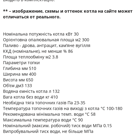
** – изображение, схемы и оттенок котла на сайте может
отличаться от реального.
Номінальна потужність котла кВт 30
Орієнтовна опалювальная площа м2 300
Паливо - дрова, антрацит, кам’яне вугілля
ККД (номінальне), не менше % 86
Площа теплообміну м2 3.8
Параметри топки
Глибина мм 510
Ширина мм 400
Висота мм 650
Об’єм дм3 133
Водяна ємність котла л 132
Вага котла без води кг 410
Необхідна тяга топочних газів Па 23-35
Температура топочних газів на виході з котла °C 100-180
Рекомендована мінімальна темп. води °C 58
Максимальна температура води °C 90
Номінальний (максим. робочий) тиск води МПа 0.15
Випробувальний тиск води, не більше МПа