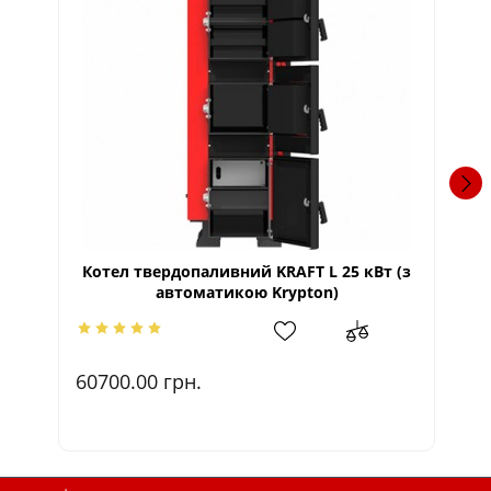
Котел твердопаливний KRAFT L 25 кВт (з
К
автоматикою Krypton)
60700.00
грн.
3