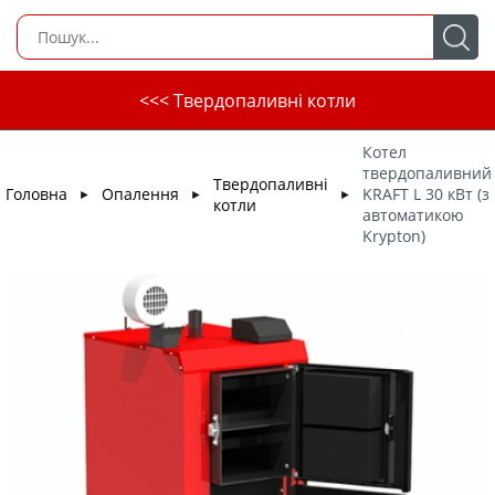
<<< Твердопаливні котли
Котел
твердопаливний
Твердопаливні
Головна
Опалення
KRAFT L 30 кВт (з
►
►
►
котли
автоматикою
Krypton)