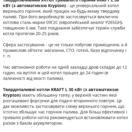
кВт (з автоматикою Krypton)
- це універсальний котел
верхнього горіння, який працює на будь-якому твердому
паливі. При його виробництві застосовується виключно
котлова сталь марки 09Г2С (європейський аналог P265GН),
товщиною 6 мм. Таке поєднання забезпечує термін служби
котла протягом 20-25 років.
Сфера застосування - це не тільки побутові приміщення, а й
промислові об'єкти: магазини, СТО, готелі, бази відпочинку і
т. п.
Час автономної роботи на одній закладці дров складає до 12
годин, на вугіллі ж цей котел працює до 24 годин (в
залежності від якості палива).
Твердопаливні котли KRAFT L 30 кВт
(з автоматикою
Krypton)
мають збільшену топку, у верхній частині якої
розташовані форсунки для подачі вторинного повітря. Це
дає можливість застосовувати схему верхнього горіння, що
істотно збільшує час горіння палива. Для більш ефективної і
тривалої роботи котла рекомендується встановлювати котел
разом з баком акумулятором.