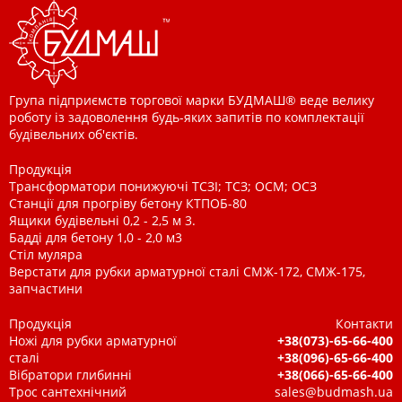
Група підприємств торгової марки БУДМАШ® веде велику
роботу із задоволення будь-яких запитів по комплектації
будівельних об'єктів.
Продукція
Трансформатори понижуючі ТСЗІ; ТСЗ; ОСМ; ОСЗ
Станції для прогріву бетону КТПОБ-80
Ящики будівельні 0,2 - 2,5 м 3.
Бадді для бетону 1,0 - 2,0 м3
Стіл муляра
Верстати для рубки арматурної сталі СМЖ-172, СМЖ-175,
запчастини
Продукція
Контакти
Ножі для рубки арматурної
+38(073)-65-66-400
сталі
+38(096)-65-66-400
Вібратори глибинні
+38(066)-65-66-400
Трос сантехнічний
sales@budmash.ua