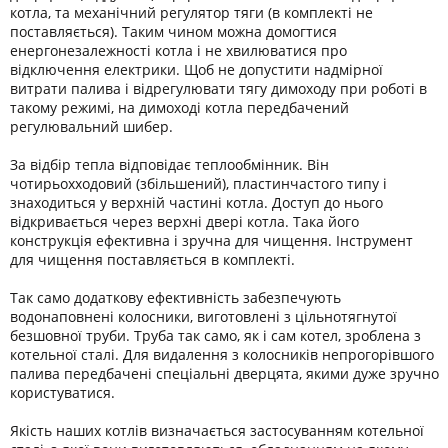
котла, та механічний регулятор тяги (в комплекті не
поставляється). Таким чином можна домогтися
енергонезалежності котла і не хвилюватися про
відключення електрики. Щоб не допустити надмірної
витрати палива і відрегулювати тягу димоходу при роботі в
такому режимі, на димоході котла передбачений
регулювальний шибер.
За відбір тепла відповідає теплообмінник. Він
чотирьохходовий (збільшений), пластинчастого типу і
знаходиться у верхній частині котла. Доступ до нього
відкривається через верхні двері котла. Така його
конструкція ефективна і зручна для чищення. Інструмент
для чищення поставляється в комплекті.
Так само додаткову ефективність забезпечують
водонаповнені колосники, виготовлені з цільнотягнутої
безшовної труби. Труба так само, як і сам котел, зроблена з
котельної сталі. Для видалення з колосників непрогорівшого
палива передбачені спеціальні дверцята, якими дуже зручно
користуватися.
Якість наших котлів визначається застосуванням котельної