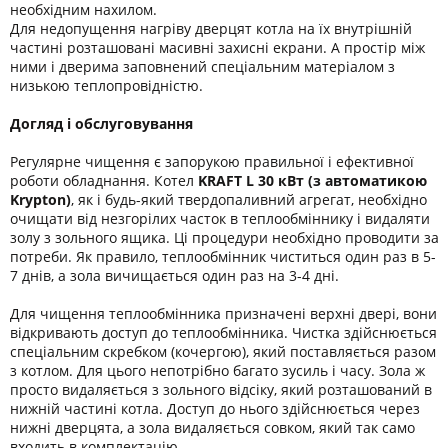
необхідним нахилом.
Для недопущення нагріву дверцят котла на їх внутрішній
частині розташовані масивні захисні екрани. А простір між
ними і дверима заповнений спеціальним матеріалом з
низькою теплопровідністю.
Догляд і обслуговування
Регулярне чищення є запорукою правильної і ефективної
роботи обладнання. Котел
KRAFT L 30 кВт (з автоматикою
Krypton)
, як і будь-який твердопаливний агрегат, необхідно
очищати від незгорілих часток в теплообміннику і видаляти
золу з зольного ящика. Ці процедури необхідно проводити за
потреби. Як правило, теплообмінник чиститься один раз в 5-
7 днів, а зола вичищається один раз на 3-4 дні.
Для чищення теплообмінника призначені верхні двері, вони
відкривають доступ до теплообмінника. Чистка здійснюється
спеціальним скребком (кочергою), який поставляється разом
з котлом. Для цього непотрібно багато зусиль і часу. Зола ж
просто видаляється з зольного відсіку, який розташований в
нижній частині котла. Доступ до нього здійснюється через
нижні дверцята, а зола видаляється совком, який так само
входить в комплектацію.