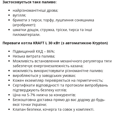
Застосовується таке паливо:
найрізноманітніші дрова;
вугілля;
брикети з тирси, торфу, лушпиння соняшника
(агробрикет);
шматки дощок, стружка, тріски, тирса та інші
пиломатеріали.
Переваги котла KRAFT L 30 кВт (з автоматикою Krypton)
Підвищений ККД – 86%;
Низька витрата палива;
Можливість встановлення механічного регулятора тяги
забезпечує енергонезалежність казана;
можливість використовувати різноманітне паливо;
виробляються у заводських умовах;
Кожен екземпляр перевіряється на герметичність;
Сертифікати відповідності та протоколи випробувань
підтверджують безпеку котлів;
Ціна на 5-7% нижча за конкурентів;
Безкоштовна доставка прямо до вас додому до будь-
якої точки України;
Клапан безпеки, кочерга та совок у комплекті.