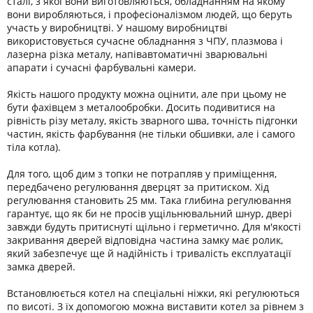
сталі, з якої вони виготовляються, обладнанням на якому
вони виробляються, і професіоналізмом людей, що беруть
участь у виробництві. У нашому виробництві
використовується сучасне обладнання з ЧПУ, плазмова і
лазерна різка металу, напівавтоматичні зварювальні
апарати і сучасні фарбувальні камери.
Якість нашого продукту можна оцінити, але при цьому не
бути фахівцем з металообробки. Досить подивитися на
рівність різу металу, якість зварного шва, точність підгонки
частин, якість фарбування (не тільки обшивки, але і самого
тіла котла).
Для того, щоб дим з топки не потрапляв у приміщення,
передбачено регулювання дверцят за притиском. Хід
регулювання становить 25 мм. Така глибина регулювання
гарантує, що як би не просів ущільнювальний шнур, двері
завжди будуть притиснуті щільно і герметично. Для м'якості
закривання дверей відповідна частина замку має ролик,
який забезпечує ще й надійність і тривалість експлуатації
замка дверей.
Встановлюється котел на спеціальні ніжки, які регулюються
по висоті. З їх допомогою можна виставити котел за рівнем з