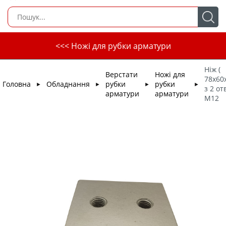
<<< Ножі для рубки арматури
Ніж (
Верстати
Ножі для
78х60
Головна
Обладнання
рубки
рубки
►
►
►
►
з 2 от
арматури
арматури
М12