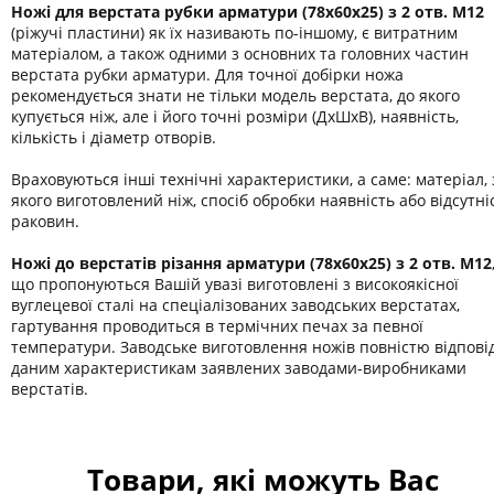
Ножі для верстата рубки арматури (78х60х25) з 2 отв. М12
(ріжучі пластини) як їх називають по-іншому, є витратним
матеріалом, а також одними з основних та головних частин
верстата рубки арматури. Для точної добірки ножа
рекомендується знати не тільки модель верстата, до якого
купується ніж, але і його точні розміри (ДхШхВ), наявність,
кількість і діаметр отворів.
Враховуються інші технічні характеристики, а саме: матеріал, 
якого виготовлений ніж, спосіб обробки наявність або відсутні
раковин.
Ножі до верстатів різання арматури (78х60х25) з 2 отв. М12
що пропонуються Вашій увазі виготовлені з високоякісної
вуглецевої сталі на спеціалізованих заводських верстатах,
гартування проводиться в термічних печах за певної
температури. Заводське виготовлення ножів повністю відпові
даним характеристикам заявлених заводами-виробниками
верстатів.
Товари, які можуть Вас