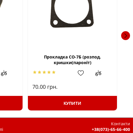
Прокладка СО-7Б (розпод.
Пр
кришки(пароніт)
70.00
грн.
45
КУПИТИ
Контакти
лі
+38(073)-65-66-400