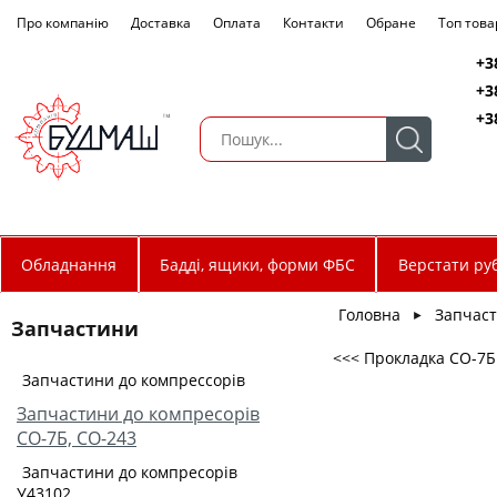
Про компанію
Доставка
Оплата
Контакти
Обране
Топ това
+3
+3
+3
Обладнання
Бадді, ящики, форми ФБС
Верстати руб
Головна
Запчас
►
Запчастини
<<< Прокладка СО-7Б
Запчастини до компрессорів
Запчастини до компресорів
СО-7Б, СО-243
Запчастини до компресорів
У43102