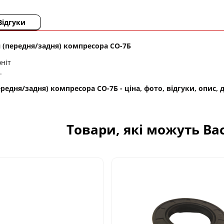
Відгуки
 (передня/задня) компресора СО-7Б
ніт
.
едня/задня) компресора СО-7Б - ціна, фото, відгуки, опис, 
Товари, які можуть Ва