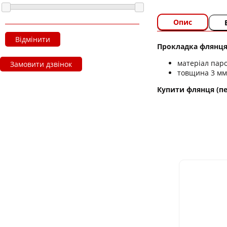
Опис
Відмінити
Прокладка флянця
матеріал паро
Замовити дзвінок
товщина 3 мм
Купити флянця (пер