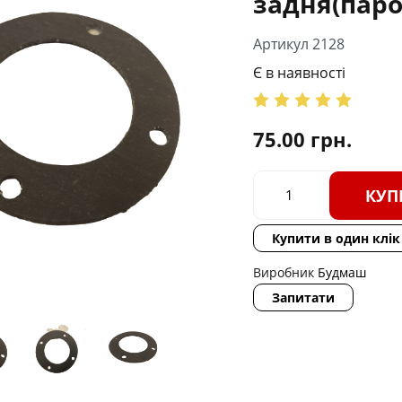
задня(паро
Артикул 2128
Є в наявності
75.00
грн.
КУП
Купити в один клік
Виробник
Будмаш
Запитати