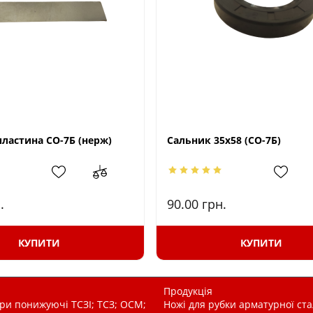
пластина СО-7Б (нерж)
Сальник 35х58 (СО-7Б)
.
90.00
грн.
КУПИТИ
КУПИТИ
Продукція
и понижуючі ТСЗІ; ТСЗ; ОСМ;
Ножі для рубки арматурної ста