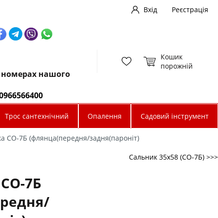
Вхід
Реєстрація
Кошик
порожній
х номерах нашого
0966566400
Трос сантехнічний
Опалення
Садовий інструмент
а СО-7Б (флянца(передня/задня(пароніт)
Сальник 35х58 (СО-7Б) >>>
 СО-7Б
ередня/