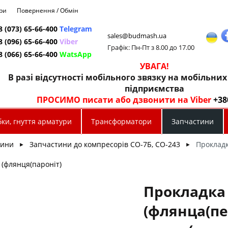
ри
Повернення / Обмін
8 (073) 65-66-400
Telegram
sales@budmash.ua
8 (096) 65-66-400
Viber
Графік: Пн-Пт з 8.00 до 17.00
8 (066) 65-66-400
WatsApp
УВАГА!
В разі відсутності мобільного звязку на мобільни
підприємства
ПРОСИМО писати або дзвонити на Viber
+38
ки, гнуття арматури
Трансформатори
Запчастини
тини
Запчастини до компресорів СО-7Б, СО-243
Прокладк
►
►
 (флянця(пароніт)
Прокладка
(флянца(п