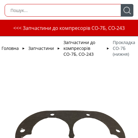
<<< Запчастини до компресорів СО-7Б, СО-243
Запчастини до
Прокладка
Головна
Запчастини
компресорів
СО-7Б
►
►
►
СО-7Б, СО-243
(нижня)