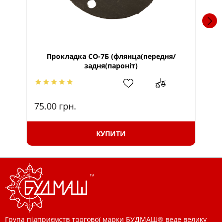
Прокладка СО-7Б (флянца(передня/
Ко
задня(пароніт)
75.00
грн.
1.
КУПИТИ
Група підприємств торгової марки БУДМАШ® веде велику