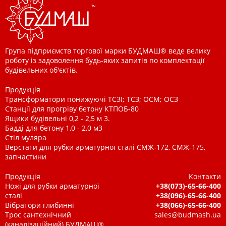
Група підприємств торгової марки БУДМАШ® веде велику
роботу із задоволення будь-яких запитів по комплектації
будівельних об'єктів.
Продукція
Трансформатори понижуючі ТСЗІ; ТСЗ; ОСМ; ОСЗ
Станції для прогріву бетону КТПОБ-80
Ящики будівельні 0,2 - 2,5 м 3.
Бадді для бетону 1,0 - 2,0 м3
Стіл муляра
Верстати для рубки арматурної сталі СМЖ-172, СМЖ-175,
запчастини
Продукція
Контакти
Ножі для рубки арматурної
+38(073)-65-66-400
сталі
+38(096)-65-66-400
Вібратори глибинні
+38(066)-65-66-400
Трос сантехнічний
sales@budmash.ua
(каналізаційний) БУДМАШ®