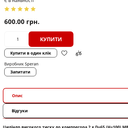
Є в наявності
600.00
грн.
КУПИТИ
Купити в один клік
Виробник
Speran
Запитати
Опис
Відгуки
Циліндр високого тиску до компресора 2 х D=65 (H=100) M