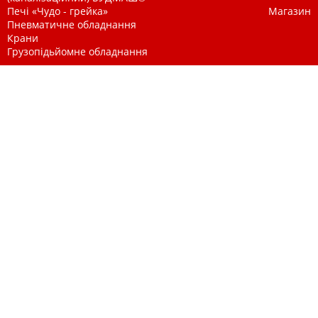
Печі «Чудо - грейка»
Магазин
Пневматичне обладнання
Крани
Грузопідьйомне обладнання