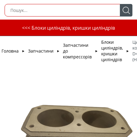
<<< Блоки циліндрів, кришки циліндрів
Блоки
Ц
Запчастини
циліндрів,
к
Головна
Запчастини
до
►
►
►
►
кришки
D=
компрессорів
циліндрів
(H