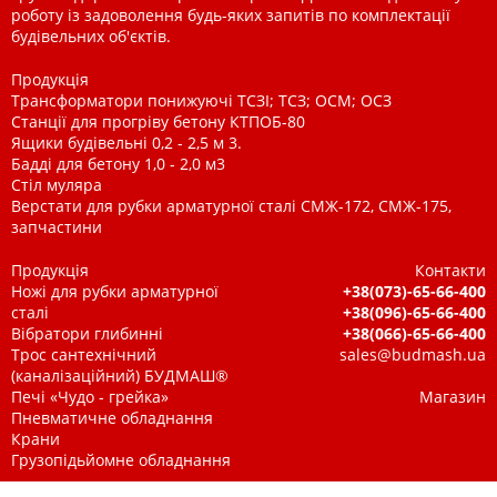
роботу із задоволення будь-яких запитів по комплектації
будівельних об'єктів.
Продукція
Трансформатори понижуючі ТСЗІ; ТСЗ; ОСМ; ОСЗ
Станції для прогріву бетону КТПОБ-80
Ящики будівельні 0,2 - 2,5 м 3.
Бадді для бетону 1,0 - 2,0 м3
Стіл муляра
Верстати для рубки арматурної сталі СМЖ-172, СМЖ-175,
запчастини
Продукція
Контакти
Ножі для рубки арматурної
+38(073)-65-66-400
сталі
+38(096)-65-66-400
Вібратори глибинні
+38(066)-65-66-400
Трос сантехнічний
sales@budmash.ua
(каналізаційний) БУДМАШ®
Печі «Чудо - грейка»
Магазин
Пневматичне обладнання
Крани
Грузопідьйомне обладнання