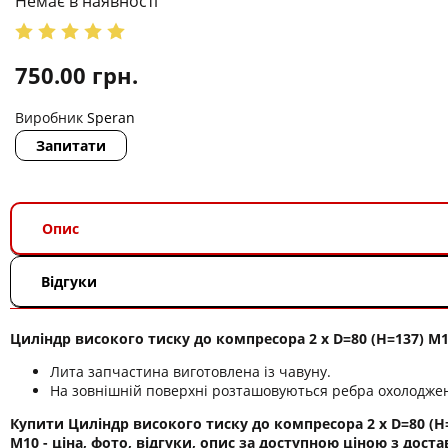
Немає в наявності
750.00
грн.
Виробник
Speran
Запитати
Опис
Відгуки
Циліндр високого тиску до компресора 2 х D=80 (H=137) M
Лита запчастина виготовлена ​​із чавуну.
На зовнішній поверхні розташовуються ребра охолодже
Купити Циліндр високого тиску до компресора 2 х D=80 (H
M10 - ціна, фото, відгуки, опис за доступною ціною з дост