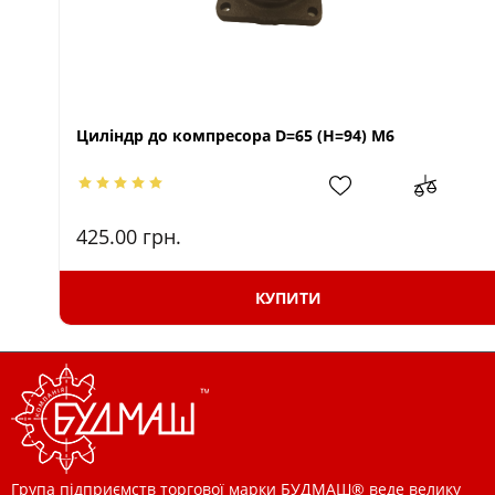
Циліндр до компресора D=65 (H=94) M6
425.00
грн.
КУПИТИ
Група підприємств торгової марки БУДМАШ® веде велику