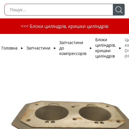
<<< Блоки циліндрів, кришки циліндрів
Блоки
Ц
Запчастини
циліндрів,
к
Головна
Запчастини
до
►
►
►
►
кришки
D=
компрессорів
циліндрів
(