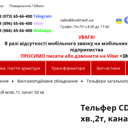
ри
Повернення / Обмін
8 (073) 65-66-400
Telegram
sales@budmash.ua
8 (096) 65-66-400
Viber
Графік: Пн-Пт з 8.00 до 17.00
8 (066) 65-66-400
WatsApp
УВАГА!
В разі відсутності мобільного звязку на мобільни
підприємства
ПРОСИМО писати або дзвонити на Viber
+38
ки, гнуття арматури
Трансформатори
Запчастини
ання
Вантажопідйомне обладнання
Тельфери загальноп
►
►
8 м/хв.,1т, канат 50 м)
Тельфер CD
хв.,2т, кана