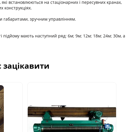
 які встановлюються на стаціонарних і пересувних кранах,
х конструкціях.
и габаритами, зручним управлінням.
ті підйому мають наступний ряд: 6м; 9м; 12м; 18м; 24м; 30м, а
с зацікавити