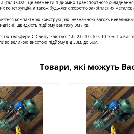
и (талі) CD2 - це елементи підйомно-транспортного обладнання,
их конструкцій, а також будь-яких жорстко закріплених металеви
уються компактною конструкцією, незначною вагою, невеликим
дкісні, швидкість підйому вантажу 8м / хв.
тю тельфери CD випускаються 1,0; 2,0; 3,0; 5,0; 10 тон. По висо
бливо великою висотою підйому від 30м. до 60м.
Товари, які можуть Ва