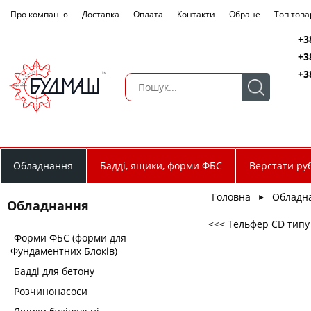
Про компанію
Доставка
Оплата
Контакти
Обране
Топ това
+3
+3
+3
Обладнання
Бадді, ящики, форми ФБС
Верстати руб
Головна
Обладн
►
Обладнання
<<< Тельфер CD типу (
Форми ФБС (форми для
Фундаментних Блоків)
Бадді для бетону
Розчинонасоси