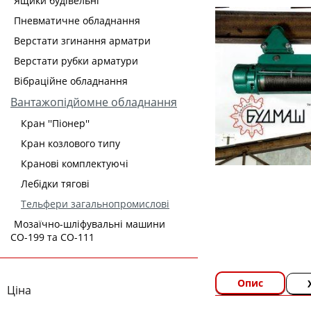
Ящики будівельні
Пневматичне обладнання
Верстати згинання арматри
Верстати рубки арматури
Вібраційне обладнання
Вантажопідйомне обладнання
Кран ''Піонер''
Кран козлового типу
Кранові комплектуючі
Лебідки тягові
Тельфери загальнопромислові
Мозаїчно-шліфувальні машини
СО-199 та СО-111
Опис
Ціна