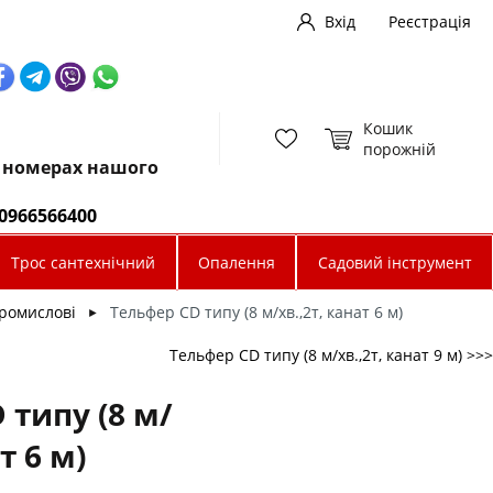
Вхід
Реєстрація
Кошик
порожній
х номерах нашого
0966566400
Трос сантехнічний
Опалення
Садовий інструмент
ромислові
Тельфер CD типу (8 м/хв.,2т, канат 6 м)
►
Тельфер CD типу (8 м/хв.,2т, канат 9 м) >>>
 типу (8 м/
т 6 м)