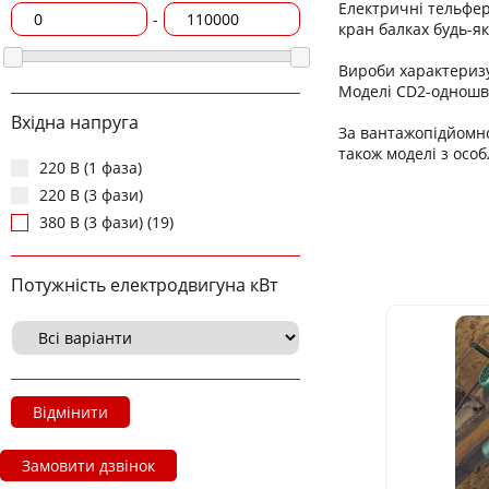
Електричні тельфер
-
кран балках будь-як
Вироби характериз
Моделі CD2-одношви
Вхідна напруга
За вантажопідйомнос
також моделі з осо
220 В (1 фаза)
220 В (3 фази)
380 В (3 фази) (19)
Потужність електродвигуна кВт
Відмінити
Замовити дзвінок