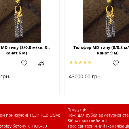
МD типу (8/0,8 м/хв.,3т,
Тельфер МD типу (8/0,8 м/
канат 6 м)
канат 9 м)
0
грн.
43000.00
грн.
Продукція
и понижуючі ТСЗІ; ТСЗ; ОСМ;
Ножі для рубки арматурної ста
Вібратори глибинні
рогріву бетону КТПОБ-80
Трос сантехнічний (каналізац