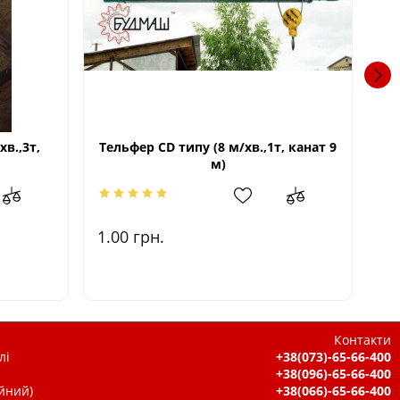
хв.,3т,
Тельфер CD типу (8 м/хв.,1т, канат 9
Т
м)
1.00
грн.
1.
Контакти
лі
+38(073)-65-66-400
+38(096)-65-66-400
ійний)
+38(066)-65-66-400