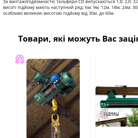
За вантажопідйомностю тельфери CD випускаються 1,0; 2,0; 3,0;
висоті підйому мають наступний ряд: 6м; 9м; 12м; 18м; 24м; 30
особливо великою висотою підйому від 30м. до 60м.
Товари, які можуть Вас зац