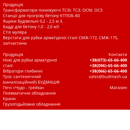
Продукція
Трансформатори понижуючі ТСЗІ; ТСЗ; ОСМ; ОСЗ
Станції для прогріву бетону КТПОБ-80
Ящики будівельні 0,2 - 2,5 м 3.
Бадді для бетону 1,0 - 2,0 м3
Стіл муляра
Верстати для рубки арматурної сталі СМЖ-172, СМЖ-175,
запчастини
Продукція
Контакти
Ножі для рубки арматурної
+38(073)-65-66-400
сталі
+38(096)-65-66-400
Вібратори глибинні
+38(066)-65-66-400
Трос сантехнічний
sales@budmash.ua
(каналізаційний) БУДМАШ®
Печі «Чудо - грейка»
Магазин
Пневматичне обладнання
Крани
Грузопідьйомне обладнання