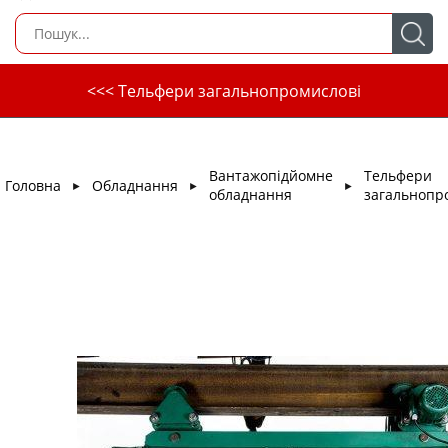
<<< Тельфери загальнопромислові
Вантажопідйомне
Тельфери
Головна
Обладнання
►
►
►
обладнання
загальнопр