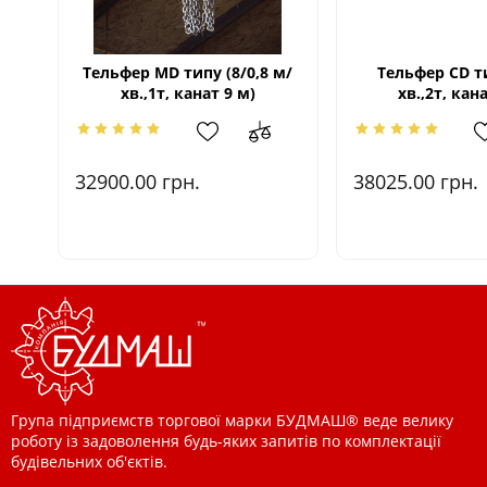
Тельфер МD типу (8/0,8 м/
Тельфер CD ти
хв.,1т, канат 9 м)
хв.,2т, кан
32900.00
грн.
38025.00
грн.
Група підприємств торгової марки БУДМАШ® веде велику
роботу із задоволення будь-яких запитів по комплектації
будівельних об'єктів.