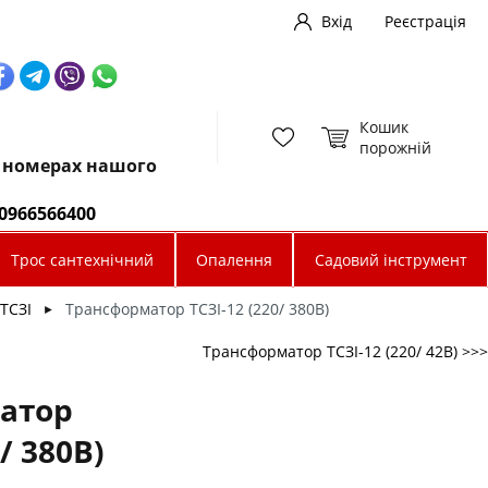
Вхід
Реєстрація
Кошик
порожній
х номерах нашого
0966566400
Трос сантехнічний
Опалення
Садовий інструмент
ТСЗІ
Трансформатор ТСЗІ-12 (220/ 380В)
►
Трансформатор ТСЗІ-12 (220/ 42В) >>>
атор
/ 380В)