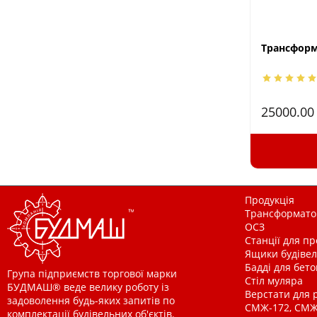
Трансформа
25000.0
Продукція
Трансформатор
ОСЗ
Станції для п
Ящики будівельн
Бадді для бетон
Група підприємств торгової марки
Стіл муляра
БУДМАШ® веде велику роботу із
Верстати для 
задоволення будь-яких запитів по
СМЖ-172, СМЖ
комплектації будівельних об'єктів.