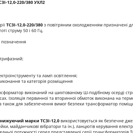
І-12,0-220/380 УХЛ2
рії
ТСЗІ-12,0-220/380
з повітряним охолодженням призначені дл
оті струму 50 і 60 Гц.
о позначення
 трифазний;
ектроінструменту та ламп освітлення;
виконання та категорія розміщення
сформатор виконаний на шихтованому Ш-подібному осерді стриж
сах. Ізоляція первинної та вторинної обмоток виконана на термо
, а також для забезпечення вимог безпеки трансформатор поміщ
онижуючий марки
ТСЗІ-12,0
використовується як безпечне дже
ейки, майданчикові вібратори та ін.), ланцюгів керування елект
дньої потужності серед представленої серії трансформаторів 