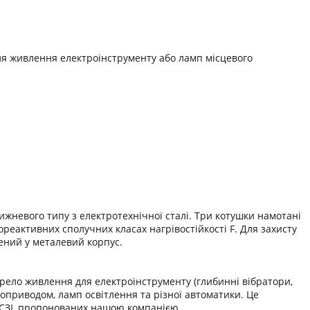
я живлення електроінструменту або ламп місцевого
невого типу з електротехнічної сталі. Три котушки намотані
реактивних сполучних класах нагрівостійкості F. Для захисту
ений у металевий корпус.
рело живлення для електроінструменту (глибинні вібратори,
роприводом, ламп освітлення та різної автоматики. Це
ТСЗІ, пропонованих нашою компанією.