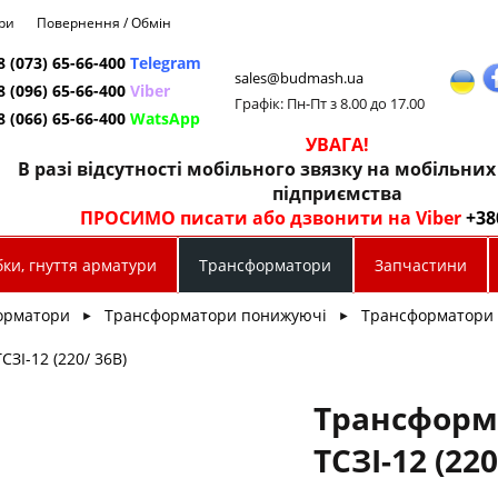
ри
Повернення / Обмін
8 (073) 65-66-400
Telegram
sales@budmash.ua
8 (096) 65-66-400
Viber
Графік: Пн-Пт з 8.00 до 17.00
8 (066) 65-66-400
WatsApp
УВАГА!
В разі відсутності мобільного звязку на мобільни
підприємства
ПРОСИМО писати або дзвонити на Viber
+38
ки, гнуття арматури
Трансформатори
Запчастини
орматори
Трансформатори понижуючі
Трансформатори 
►
►
ЗІ-12 (220/ 36В)
Трансформ
ТСЗІ-12 (220