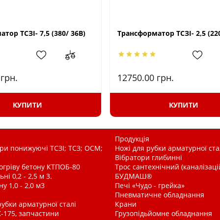
тор ТСЗІ- 7,5 (380/ 36В)
Трансформатор ТСЗІ- 2,5 (220
0
грн.
12750.00
грн.
КУПИТИ
КУПИТИ
Продукція
и понижуючі ТСЗІ; ТСЗ; ОСМ;
Ножі для рубки арматурної ста
Вібратори глибинні
рогріву бетону КТПОБ-80
Трос сантехнічний (каналізац
і 0,2 - 2,5 м 3.
БУДМАШ®
у 1,0 - 2,0 м3
Печі «Чудо - грейка»
Пневматичне обладнання
рубки арматурної сталі
Крани
-175, запчастини
Грузопідьйомне обладнання