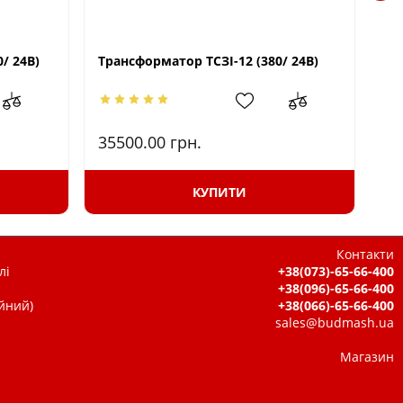
/ 24В)
Трансформатор ТСЗІ-12 (380/ 24В)
Тр
35500.00
грн.
24
КУПИТИ
Контакти
лі
+38(073)-65-66-400
+38(096)-65-66-400
ійний)
+38(066)-65-66-400
sales@budmash.ua
Магазин