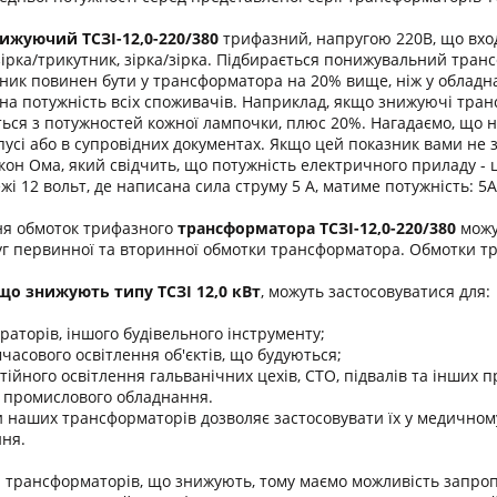
ижуючий ТСЗІ-12,0-22
0/380
трифазний, напругою 220В, що вход
зірка/трикутник, зірка/зірка. Підбирається понижувальний тра
зник повинен бути у трансформатора на 20% вище, ніж у обладна
на потужність всіх споживачів. Наприклад, якщо знижуючі тран
ться з потужностей кожної лампочки, плюс 20%. Нагадаємо, що н
пусі або в супровідних документах. Якщо цей показник вами не з
он Ома, який свідчить, що потужність електричного приладу - ц
і 12 вольт, де написана сила струму 5 А, матиме потужність: 5
ня обмоток трифазного
трансформатора
ТСЗІ-12,0-220/380
можу
г первинної та вторинної обмотки трансформатора. Обмотки т
о знижують типу ТСЗІ 12,0 кВт
, можуть застосовуватися для:
раторів, іншого будівельного інструменту;
часового освітлення об'єктів, що будуються;
тійного освітлення гальванічних цехів, СТО, підвалів та інших 
 промислового обладнання.
 наших трансформаторів дозволяє застосовувати їх у медичному
ня.
рансформаторів, що знижують, тому маємо можливість запроп