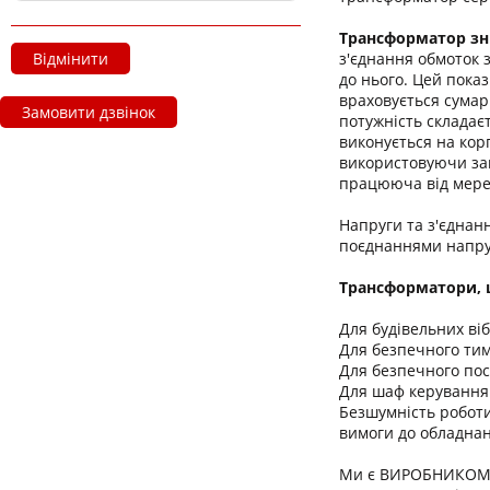
Трансформатор зн
з'єднання обмоток 
Відмінити
до нього. Цей пока
враховується сумар
Замовити дзвінок
потужність складає
виконується на кор
використовуючи зак
працююча від мереж
Напруги та з'єднан
поєднаннями напру
Трансформатори, щ
Для будівельних віб
Для безпечного тим
Для безпечного пос
Для шаф керування
Безшумність роботи
вимоги до обладнан
Ми є ВИРОБНИКОМ т