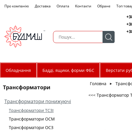
Про компанію
Доставка
Оплата
Контакти
Обране
Топ това
+3
+3
+3
Обладнання
Бадді, ящики, форми ФБС
Верстати руб
Головна
Трансф
►
Трансформатори
<<< Трансформатор ТС
Трансформатори понижуючі
Трансформатори ТСЗІ
Трансформатори ОСМ
Трансформатори ОСЗ