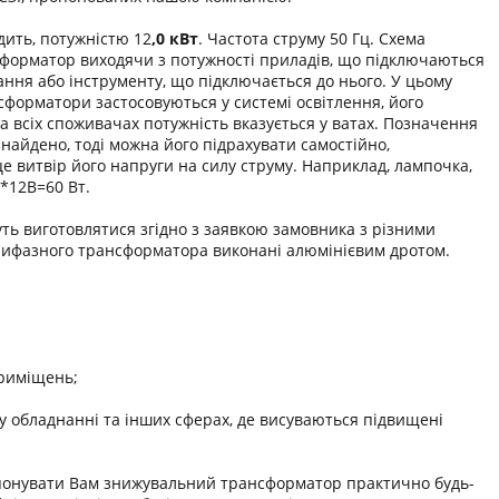
ить, потужністю 12
,0 кВт
. Частота струму 50 Гц. Схема
нсформатор виходячи з потужності приладів, що підключаються
ння або інструменту, що підключається до нього. У цьому
сформатори застосовуються у системі освітлення, його
а всіх споживачах потужність вказується у ватах. Позначення
найдено, тоді можна його підрахувати самостійно,
е витвір його напруги на силу струму. Наприклад, лампочка,
А*12В=60 Вт.
ть виготовлятися згідно з заявкою замовника з різними
рифазного трансформатора виконані алюмінієвим дротом.
приміщень;
 обладнанні та інших сферах, де висуваються підвищені
онувати Вам знижувальний трансформатор практично будь-