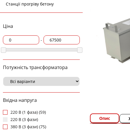
Станції прогріву бетону
Ціна
-
Потужність трансформатора
Вхідна напруга
220 В (1 фаза) (59)
Опис
220 В (3 фази)
380 В (3 фази) (75)