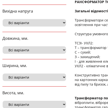
РАНСФОРМАТОР ТСЗ
Вихідна напруга
Загальні відомості
Трансформатори се
освітлення при част
Структура умовног
Довжина, мм.
ТСЗІ- УХЛ2:
Т – трансформатор
С – сухий;
З – захищений;
І - для живлення ел
Ширина, мм.
УХЛ2 - кліматичне 
Конструктивно тран
на картонних карка
від пилу та бризок
Висота, мм.
Трансформатор п
віброплити, віброр
трансформатор сере