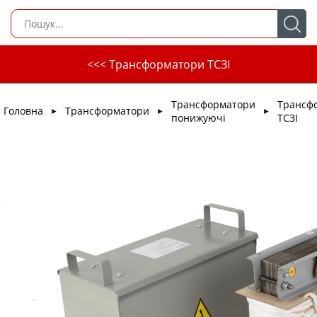
<<< Трансформатори ТСЗІ
Трансформатори
Трансф
Головна
Трансформатори
►
►
►
понижуючі
ТСЗІ