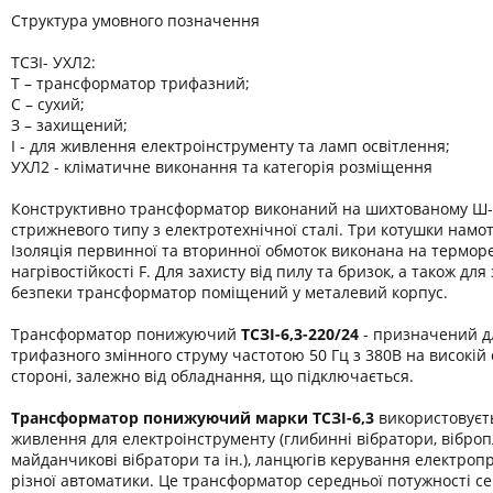
Структура умовного позначення
ТСЗІ- УХЛ2:
Т – трансформатор трифазний;
С – сухий;
З – захищений;
І - для живлення електроінструменту та ламп освітлення;
УХЛ2 - кліматичне виконання та категорія розміщення
Конструктивно трансформатор виконаний на шихтованому Ш-
стрижневого типу з електротехнічної сталі. Три котушки намот
Ізоляція первинної та вторинної обмоток виконана на термор
нагрівостійкості F. Для захисту від пилу та бризок, а також дл
безпеки трансформатор поміщений у металевий корпус.
Трансформатор понижуючий
ТСЗІ-6,3-220/24
- призначений д
трифазного змінного струму частотою 50 Гц з 380В на високій 
стороні, залежно від обладнання, що підключається.
Трансформатор понижуючий марки
ТСЗІ-6,3
використовуєт
живлення для електроінструменту (глибинні вібратори, віброп
майданчикові вібратори та ін.), ланцюгів керування електроп
різної автоматики. Це трансформатор середньої потужності се