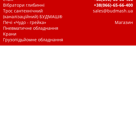
Вібратори глибинні
+38(066)-65-66-400
Трос сантехнічний
sales@budmash.ua
(каналізаційний) БУДМАШ®
Печі «Чудо - грейка»
Магазин
Пневматичне обладнання
Крани
Грузопідьйомне обладнання