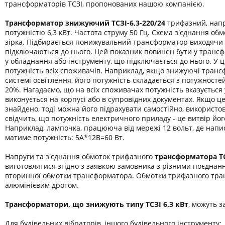
трансформаторів ТСЗІ, пропонованих нашою компанією.
Трансформатор знижуючий ТСЗІ-6,3-220/24
трифазний, напр
потужністю 6,3 кВт. Частота струму 50 Гц. Схема з'єднання обмо
зірка. Підбирається понижувальний трансформатор виходячи 
підключаються до нього. Цей показник повинен бути у транс
у обладнання або інструменту, що підключається до нього. У 
потужність всіх споживачів. Наприклад, якщо знижуючі транс
системі освітлення, його потужність складається з потужност
20%. Нагадаємо, що на всіх споживачах потужність вказується
виконується на корпусі або в супровідних документах. Якщо ц
знайдено, тоді можна його підрахувати самостійно, використо
свідчить, що потужність електричного приладу - це витвір йог
Наприклад, лампочка, працююча від мережі 12 вольт, де напис
матиме потужність: 5А*12В=60 Вт.
Напруги та з'єднання обмоток трифазного
трансформатора
Т
виготовлятися згідно з заявкою замовника з різними поєднан
вторинної обмотки трансформатора. Обмотки трифазного тра
алюмінієвим дротом.
Трансформатори, що знижують типу ТСЗІ 6,3 кВт
, можуть з
Для будівельних вібраторів, іншого будівельного інструменту;