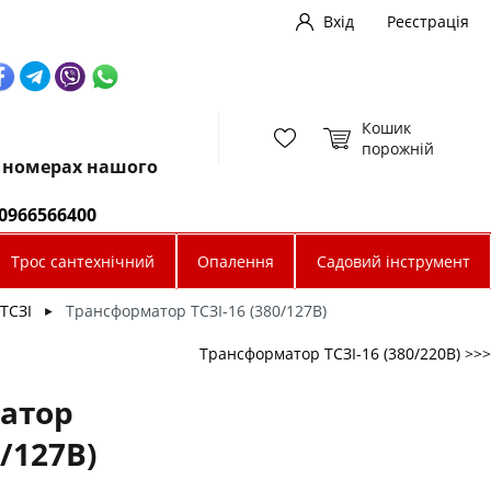
Вхід
Реєстрація
Кошик
порожній
х номерах нашого
0966566400
Трос сантехнічний
Опалення
Садовий інструмент
ТСЗІ
Трансформатор ТСЗІ-16 (380/127В)
►
Трансформатор ТСЗІ-16 (380/220В) >>>
атор
0/127В)