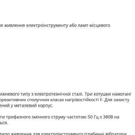
я живлення електроінструменту або ламп місцевого
невого типу з електротехнічної сталі. Три котушки намотані
реактивних сполучних класах нагрівостійкості F. Для захисту
ений у металевий корпус.
и трифазного змінного струму частотою 50 Гц з 380В на
ься.
рело живлення для електроінструменту (глибинні вібратори,