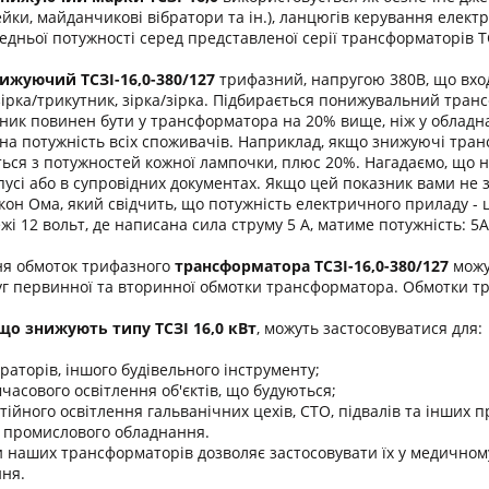
ейки, майданчикові вібратори та ін.), ланцюгів керування елект
дньої потужності серед представленої серії трансформаторів 
ижуючий ТСЗІ-16,0-380/127
трифазний, напругою 380В, що вход
зірка/трикутник, зірка/зірка. Підбирається понижувальний тра
зник повинен бути у трансформатора на 20% вище, ніж у обладна
на потужність всіх споживачів. Наприклад, якщо знижуючі тран
ться з потужностей кожної лампочки, плюс 20%. Нагадаємо, що н
пусі або в супровідних документах. Якщо цей показник вами не з
он Ома, який свідчить, що потужність електричного приладу - ц
і 12 вольт, де написана сила струму 5 А, матиме потужність: 5
ня обмоток трифазного
трансформатора
ТСЗІ-16,0-380/127
можу
г первинної та вторинної обмотки трансформатора. Обмотки т
о знижують типу ТСЗІ 16,0 кВт
, можуть застосовуватися для:
раторів, іншого будівельного інструменту;
часового освітлення об'єктів, що будуються;
тійного освітлення гальванічних цехів, СТО, підвалів та інших 
 промислового обладнання.
 наших трансформаторів дозволяє застосовувати їх у медичному
ня.