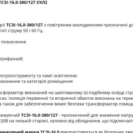
ЗІ-16,0-380/127 УХЛ2
рії
ТСЗІ-16,0-380/127
з повітряним охолодженням призначені дл
оті струму 50 і 60 Гц.
о позначення
 трифазний;
ектроінструменту та ламп освітлення;
виконання та категорія розміщення
сформатор виконаний на шихтованому Ш-подібному осерді стриж
сах. Ізоляція первинної та вторинної обмоток виконана на термо
, а також для забезпечення вимог безпеки трансформатор поміщ
онижуючий
ТСЗІ-16,0-380/127
- призначений для зниження напруг
220В на низькій стороні, залежно від обладнання, що підключаєт
онижуючий марки
ТСЗІ-16,0
використовується як безпечне дже