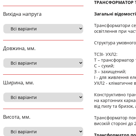
ТРАНСФОРМАТОР ТС
Вихідна напруга
Загальні відомості
Трансформатори се
освітлення при част
Структура умовног
Довжина, мм.
ТСЗІ- УХЛ2:
Т – трансформатор
С – сухий;
З – захищений;
І - для живлення ел
Ширина, мм.
УХЛ2 - кліматичне 
Конструктивно тран
на картонних карка
від пилу та бризок
Висота, мм.
Трансформатор п
високій стороні до 
Трансформатор п