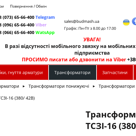
ри
Повернення / Обмін
8 (073) 65-66-400
Telegram
sales@budmash.ua
8 (096) 65-66-400
Viber
Графік: Пн-Пт з 8.00 до 17.00
8 (066) 65-66-400
WatsApp
УВАГА!
В разі відсутності мобільного звязку на мобільни
підприємства
ПРОСИМО писати або дзвонити на Viber
+38
ки, гнуття арматури
Трансформатори
Запчастини
орматори
Трансформатори понижуючі
Трансформатори 
►
►
ЗІ-16 (380/ 42В)
Трансформ
ТСЗІ-16 (38