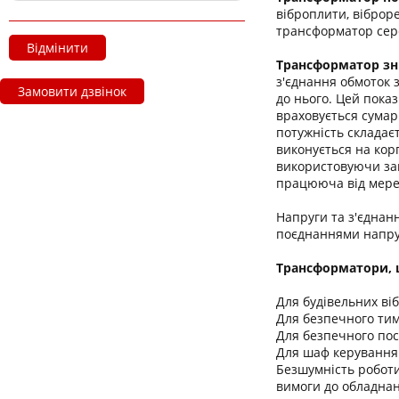
віброплити, віброр
трансформатор сере
Відмінити
Трансформатор зн
з'єднання обмоток 
Замовити дзвінок
до нього. Цей пока
враховується сумар
потужність складає
виконується на кор
використовуючи зак
працююча від мереж
Напруги та з'єднан
поєднаннями напру
Трансформатори, щ
Для будівельних віб
Для безпечного тим
Для безпечного пос
Для шаф керування
Безшумність роботи
вимоги до обладнан