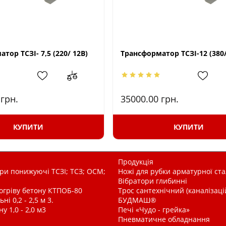
тор ТСЗІ- 7,5 (220/ 12В)
Трансформатор ТСЗІ-12 (380/
0
грн.
35000.00
грн.
КУПИТИ
КУПИТИ
Продукція
и понижуючі ТСЗІ; ТСЗ; ОСМ;
Ножі для рубки арматурної ста
Вібратори глибинні
рогріву бетону КТПОБ-80
Трос сантехнічний (каналізац
і 0,2 - 2,5 м 3.
БУДМАШ®
у 1,0 - 2,0 м3
Печі «Чудо - грейка»
Пневматичне обладнання