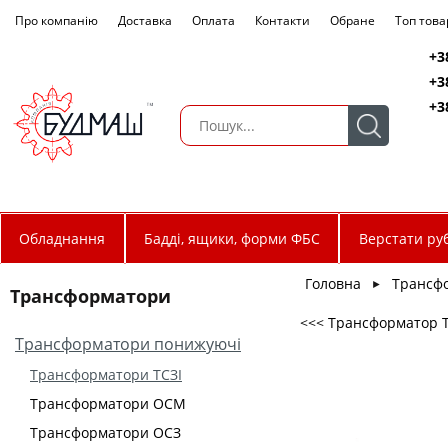
Про компанію
Доставка
Оплата
Контакти
Обране
Топ това
+3
+3
+3
Обладнання
Бадді, ящики, форми ФБС
Верстати руб
Головна
Трансф
►
Трансформатори
<<< Трансформатор ТС
Трансформатори понижуючі
Трансформатори ТСЗІ
Трансформатори ОСМ
Трансформатори ОСЗ