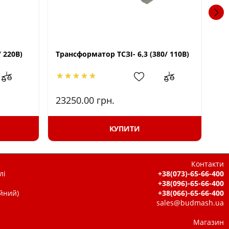
 220В)
Трансформатор ТСЗІ- 6,3 (380/ 110В)
Тр
23250.00
грн.
11
КУПИТИ
Контакти
лі
+38(073)-65-66-400
+38(096)-65-66-400
ійний)
+38(066)-65-66-400
sales@budmash.ua
Магазин