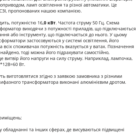
роприводом, ламп освітлення та різної автоматики. Це
ТСЗІ, пропонованих нашою компанією.
ить, потужністю 16
,0 кВт
. Частота струму 50 Гц. Схема
нсформатор виходячи з потужності приладів, що підключаються
ння або інструменту, що підключається до нього. У цьому
сформатори застосовуються у системі освітлення, його
а всіх споживачах потужність вказується у ватах. Позначення
найдено, тоді можна його підрахувати самостійно,
е витвір його напруги на силу струму. Наприклад, лампочка,
А*12В=60 Вт.
ть виготовлятися згідно з заявкою замовника з різними
рифазного трансформатора виконані алюмінієвим дротом.
приміщень;
 обладнанні та інших сферах, де висуваються підвищені