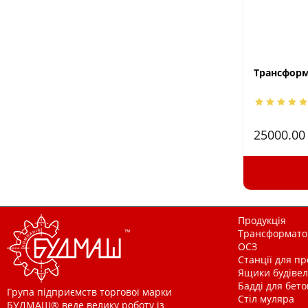
Трансформа
25000.0
Продукція
Трансформатор
ОСЗ
Станції для п
Ящики будівельн
Бадді для бетон
Група підприємств торгової марки
Стіл муляра
БУДМАШ® веде велику роботу із