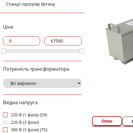
Станції прогріву бетону
Ціна
-
Потужність трансформатора
Вхідна напруга
220 В (1 фаза) (59)
Опис
220 В (3 фази)
380 В (3 фази) (75)