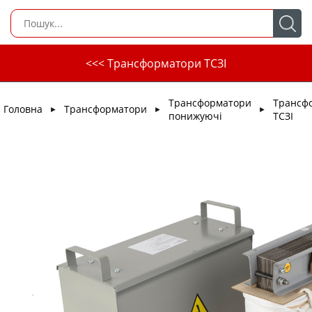
<<< Трансформатори ТСЗІ
Трансформатори
Трансф
Головна
Трансформатори
►
►
►
понижуючі
ТСЗІ