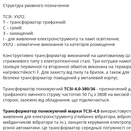
Структура умовного позначення
ТСЗІ- УХЛ2:
Т – трансформатор трифазний;
С – сухий;
З – захищений;
І - для живлення електроінструменту та ламп освітлення;
УХЛ2 - кліматичне виконання та категорія розміщення
Конструктивно трансформатор виконаний на шихтованому Ш-
стрижневого типу з електротехнічної сталі. Три котушки намот
Ізоляція первинної та вторинної обмоток виконана на термор
нагрівостійкості F. Для захисту від пилу та бризок, а також дл
безпеки трансформатор поміщений у металевий корпус.
Трансформатор понижуючий
ТСЗІ-4,0-380/36
- призначений д
трифазного змінного струму частотою 50 Гц з 380В на високій 
стороні, залежно від обладнання, що підключається.
Трансформатор понижуючий марки
ТСЗІ-4,0
використовуєт
живлення для електроінструменту (глибинні вібратори, віброп
майданчикові вібратори та ін.), ланцюгів керування електроп
різної автоматики. Це трансформатор середньої потужності се