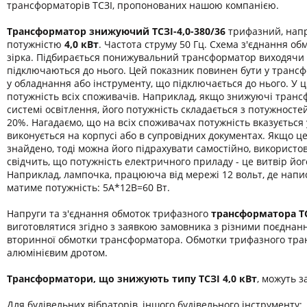
трансформаторів ТСЗІ, пропонованих нашою компанією.
Трансформатор знижуючий ТСЗІ-4,0-380/36
трифазний, напр
потужністю
4,0 кВт
. Частота струму 50 Гц. Схема з'єднання обм
зірка. Підбирається понижувальний трансформатор виходячи 
підключаються до нього. Цей показник повинен бути у транс
у обладнання або інструменту, що підключається до нього. У 
потужність всіх споживачів. Наприклад, якщо знижуючі транс
системі освітлення, його потужність складається з потужност
20%. Нагадаємо, що на всіх споживачах потужність вказується
виконується на корпусі або в супровідних документах. Якщо ц
знайдено, тоді можна його підрахувати самостійно, використо
свідчить, що потужність електричного приладу - це витвір йог
Наприклад, лампочка, працююча від мережі 12 вольт, де напис
матиме потужність: 5А*12В=60 Вт.
Напруги та з'єднання обмоток трифазного
трансформатора
Т
виготовлятися згідно з заявкою замовника з різними поєднан
вторинної обмотки трансформатора. Обмотки трифазного тра
алюмінієвим дротом.
Трансформатори, що знижують типу ТСЗІ 4,0 кВт
, можуть з
Для будівельних вібраторів, іншого будівельного інструменту;