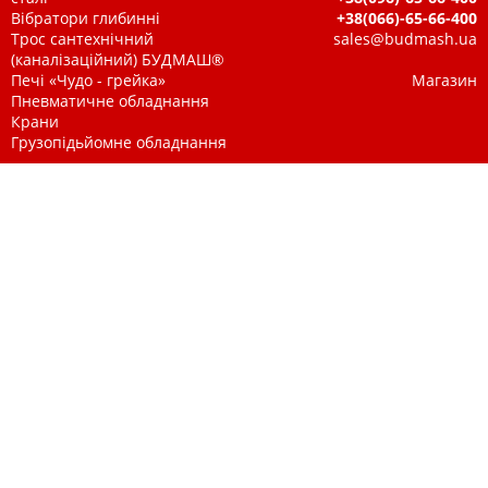
Вібратори глибинні
+38(066)-65-66-400
Трос сантехнічний
sales@budmash.ua
(каналізаційний) БУДМАШ®
Печі «Чудо - грейка»
Магазин
Пневматичне обладнання
Крани
Грузопідьйомне обладнання