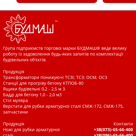
Група підприємств торгової марки БУДМАШ® веде велику
роботу із задоволення будь-яких запитів по комплектації
будівельних об'єктів.
Продукція
Трансформатори понижуючі ТСЗІ; ТСЗ; ОСМ; ОСЗ
Станції для прогріву бетону КТПОБ-80
Ящики будівельні 0,2 - 2,5 м 3.
Бадді для бетону 1,0 - 2,0 м3
Стіл муляра
Верстати для рубки арматурної сталі СМЖ-172, СМЖ-175,
запчастини
Продукція
Контакти
Ножі для рубки арматурної
+38(073)-65-66-400
сталі
+38(096)-65-66-400