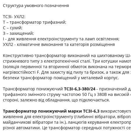
Структура умовного позначення
ТСЗІ- УХЛ2:
Т – трансформатор трифазний;
С – сухий;
З – захищений;
І - для живлення електроінструменту та ламп освітлення;
УХЛ2 - кліматичне виконання та категорія розміщення
Конструктивно трансформатор виконаний на шихтованому Ш-
стрижневого типу з електротехнічної сталі. Три котушки намот
Ізоляція первинної та вторинної обмоток виконана на термор
нагрівостійкості F. Для захисту від пилу та бризок, а також дл
безпеки трансформатор поміщений у металевий корпус.
Трансформатор понижуючий
ТСЗІ-6,3-380/24
- призначений д
трифазного змінного струму частотою 50 Гц з 380В на високій 
стороні, залежно від обладнання, що підключається.
Трансформатор понижуючий марки
ТСЗІ-6,3
використовуєт
живлення для електроінструменту (глибинні вібратори, віброп
майданчикові вібратори та ін.), ланцюгів керування електроп
різної автоматики. Це трансформатор середньої потужності се