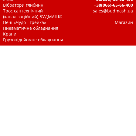
Вібратори глибинні
+38(066)-65-66-400
Трос сантехнічний
sales@budmash.ua
(каналізаційний) БУДМАШ®
Печі «Чудо - грейка»
Магазин
Пневматичне обладнання
Крани
Грузопідьйомне обладнання