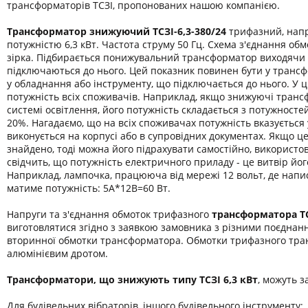
трансформаторів ТСЗІ, пропонованих нашою компанією.
Трансформатор знижуючий ТСЗІ-6,3-380/24
трифазний, напр
потужністю 6,3 кВт. Частота струму 50 Гц. Схема з'єднання обмо
зірка. Підбирається понижувальний трансформатор виходячи 
підключаються до нього. Цей показник повинен бути у транс
у обладнання або інструменту, що підключається до нього. У 
потужність всіх споживачів. Наприклад, якщо знижуючі транс
системі освітлення, його потужність складається з потужност
20%. Нагадаємо, що на всіх споживачах потужність вказується
виконується на корпусі або в супровідних документах. Якщо ц
знайдено, тоді можна його підрахувати самостійно, використо
свідчить, що потужність електричного приладу - це витвір йог
Наприклад, лампочка, працююча від мережі 12 вольт, де напис
матиме потужність: 5А*12В=60 Вт.
Напруги та з'єднання обмоток трифазного
трансформатора
Т
виготовлятися згідно з заявкою замовника з різними поєднан
вторинної обмотки трансформатора. Обмотки трифазного тра
алюмінієвим дротом.
Трансформатори, що знижують типу ТСЗІ 6,3 кВт
, можуть з
Для будівельних вібраторів, іншого будівельного інструменту;