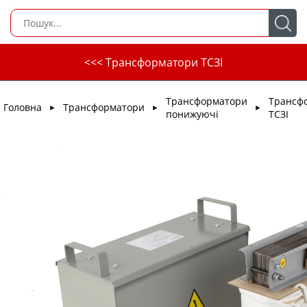
<<< Трансформатори ТСЗІ
Трансформатори
Трансф
Головна
Трансформатори
►
►
►
понижуючі
ТСЗІ