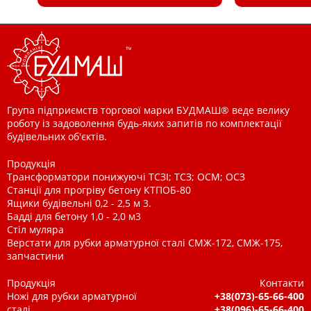
Група підприємств торгової марки БУДМАШ® веде велику
роботу із задоволення будь-яких запитів по комплектації
будівельних об'єктів.
Продукція
Трансформатори понижуючі ТСЗІ; ТСЗ; ОСМ; ОСЗ
Станції для прогріву бетону КТПОБ-80
Ящики будівельні 0,2 - 2,5 м 3.
Бадді для бетону 1,0 - 2,0 м3
Стіл муляра
Верстати для рубки арматурної сталі СМЖ-172, СМЖ-175,
запчастини
Продукція
Контакти
Ножі для рубки арматурної
+38(073)-65-66-400
сталі
+38(096)-65-66-400