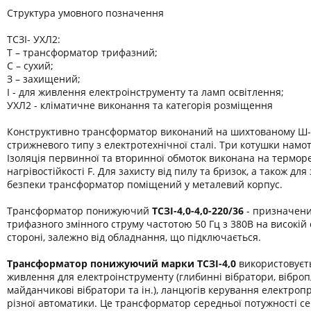
Структура умовного позначення
ТСЗІ- УХЛ2:
Т – трансформатор трифазний;
С – сухий;
З – захищений;
І - для живлення електроінструменту та ламп освітлення;
УХЛ2 - кліматичне виконання та категорія розміщення
Конструктивно трансформатор виконаний на шихтованому Ш-
стрижневого типу з електротехнічної сталі. Три котушки намот
Ізоляція первинної та вторинної обмоток виконана на термор
нагрівостійкості F. Для захисту від пилу та бризок, а також дл
безпеки трансформатор поміщений у металевий корпус.
Трансформатор понижуючий
ТСЗІ-4,0-
4,0-220/36
- призначени
трифазного змінного струму частотою 50 Гц з 380В на високій 
стороні, залежно від обладнання, що підключається.
Трансформатор понижуючий марки
ТСЗІ-4,0
використовуєт
живлення для електроінструменту (глибинні вібратори, віброп
майданчикові вібратори та ін.), ланцюгів керування електроп
різної автоматики. Це трансформатор середньої потужності се