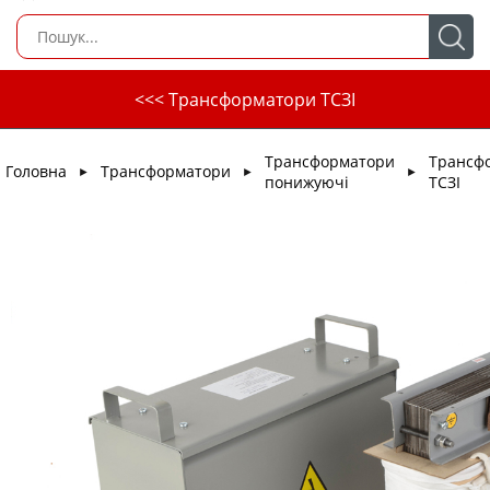
<<< Трансформатори ТСЗІ
Трансформатори
Трансф
Головна
Трансформатори
►
►
►
понижуючі
ТСЗІ