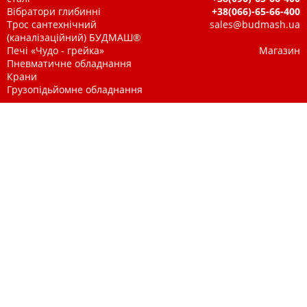
Вібратори глибинні
+38(066)-65-66-400
Трос сантехнічний
sales@budmash.ua
(каналізаційний) БУДМАШ®
Печі «Чудо - грейка»
Магазин
Пневматичне обладнання
Крани
Грузопідьйомне обладнання