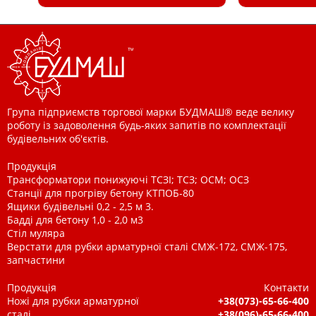
Група підприємств торгової марки БУДМАШ® веде велику
роботу із задоволення будь-яких запитів по комплектації
будівельних об'єктів.
Продукція
Трансформатори понижуючі ТСЗІ; ТСЗ; ОСМ; ОСЗ
Станції для прогріву бетону КТПОБ-80
Ящики будівельні 0,2 - 2,5 м 3.
Бадді для бетону 1,0 - 2,0 м3
Стіл муляра
Верстати для рубки арматурної сталі СМЖ-172, СМЖ-175,
запчастини
Продукція
Контакти
Ножі для рубки арматурної
+38(073)-65-66-400
сталі
+38(096)-65-66-400