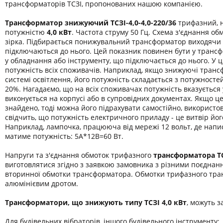
трансформаторів ТСЗІ, пропонованих нашою компанією.
Трансформатор знижуючий ТСЗІ-4,0-
4,0-220/36
трифазний, н
потужністю
4,0 кВт
. Частота струму 50 Гц. Схема з'єднання обм
зірка. Підбирається понижувальний трансформатор виходячи 
підключаються до нього. Цей показник повинен бути у транс
у обладнання або інструменту, що підключається до нього. У 
потужність всіх споживачів. Наприклад, якщо знижуючі транс
системі освітлення, його потужність складається з потужност
20%. Нагадаємо, що на всіх споживачах потужність вказується
виконується на корпусі або в супровідних документах. Якщо ц
знайдено, тоді можна його підрахувати самостійно, використо
свідчить, що потужність електричного приладу - це витвір йог
Наприклад, лампочка, працююча від мережі 12 вольт, де напис
матиме потужність: 5А*12В=60 Вт.
Напруги та з'єднання обмоток трифазного
трансформатора
Т
виготовлятися згідно з заявкою замовника з різними поєднан
вторинної обмотки трансформатора. Обмотки трифазного тра
алюмінієвим дротом.
Трансформатори, що знижують типу ТСЗІ 4,0 кВт
, можуть з
Для будівельних вібраторів, іншого будівельного інструменту;