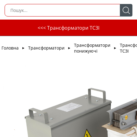
<<< Трансформатори ТСЗІ
Трансформатори
Трансф
Головна
Трансформатори
►
►
►
понижуючі
ТСЗІ