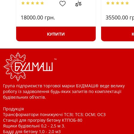
18000.00
грн.
35500.00
г
КУПИТИ
Група підприємств торгової марки БУДМАШ® веде велику
роботу із задоволення будь-яких запитів по комплектації
будівельних об'єктів.
Продукція
Трансформатори понижуючі ТСЗІ; ТСЗ; ОСМ; ОСЗ
Станції для прогріву бетону КТПОБ-80
Ящики будівельні 0,2 - 2,5 м 3.
Бадді для бетону 1,0 - 2,0 м3