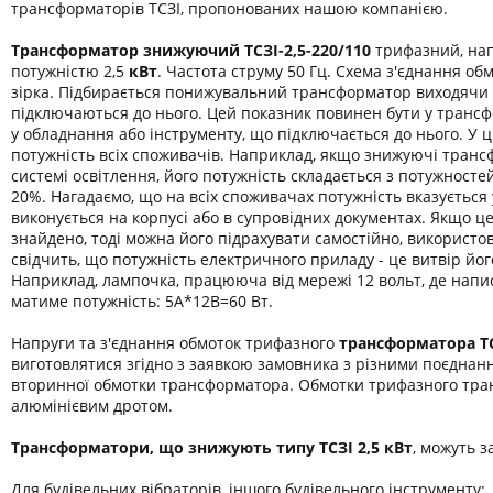
трансформаторів ТСЗІ, пропонованих нашою компанією.
Трансформатор знижуючий ТСЗІ-2,5-220/110
трифазний, нап
потужністю 2,5
кВт
. Частота струму 50 Гц. Схема з'єднання обм
зірка. Підбирається понижувальний трансформатор виходячи 
підключаються до нього. Цей показник повинен бути у транс
у обладнання або інструменту, що підключається до нього. У 
потужність всіх споживачів. Наприклад, якщо знижуючі транс
системі освітлення, його потужність складається з потужност
20%. Нагадаємо, що на всіх споживачах потужність вказується
виконується на корпусі або в супровідних документах. Якщо ц
знайдено, тоді можна його підрахувати самостійно, використо
свідчить, що потужність електричного приладу - це витвір йог
Наприклад, лампочка, працююча від мережі 12 вольт, де напис
матиме потужність: 5А*12В=60 Вт.
Напруги та з'єднання обмоток трифазного
трансформатора
Т
виготовлятися згідно з заявкою замовника з різними поєднан
вторинної обмотки трансформатора. Обмотки трифазного тра
алюмінієвим дротом.
Трансформатори, що знижують типу ТСЗІ 2,5 кВт
, можуть з
Для будівельних вібраторів, іншого будівельного інструменту;