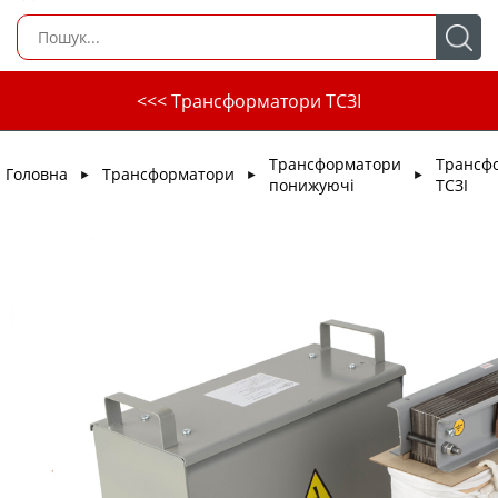
<<< Трансформатори ТСЗІ
Трансформатори
Трансф
Головна
Трансформатори
►
►
►
понижуючі
ТСЗІ