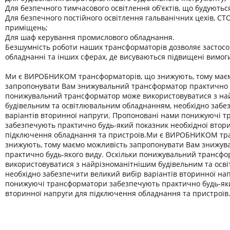
Для безпечного тимчасового освітлення об'єктів, що будуютьс
Для безпечного постійного освітлення гальванічних цехів, СТО
приміщень;
Для шаф керування промислового обладнання.
Безшумність роботи наших трансформаторів дозволяє застосо
обладнанні та інших сферах, де висуваються підвищені вимог
Ми є ВИРОБНИКОМ трансформаторів, що знижують, тому має
запропонувати Вам знижувальний трансформатор практично б
понижувальний трансформатор може використовуватися з на
будівельним та освітлювальним обладнанням, необхідно забе
варіантів вторинної напруги. Пропоновані нами понижуючі 
забезпечують практично будь-який показник необхідної втор
підключення обладнання та пристроїв.Ми є ВИРОБНИКОМ тр
знижують, тому маємо можливість запропонувати Вам знижу
практично будь-якого виду. Оскільки понижувальний трансф
використовуватися з найрізноманітнішим будівельним та осв
необхідно забезпечити великий вибір варіантів вторинної на
понижуючі трансформатори забезпечують практично будь-яки
вторинної напруги для підключення обладнання та пристроїв