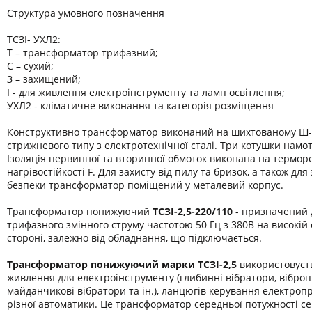
Структура умовного позначення
ТСЗІ- УХЛ2:
Т – трансформатор трифазний;
С – сухий;
З – захищений;
І - для живлення електроінструменту та ламп освітлення;
УХЛ2 - кліматичне виконання та категорія розміщення
Конструктивно трансформатор виконаний на шихтованому Ш-
стрижневого типу з електротехнічної сталі. Три котушки намот
Ізоляція первинної та вторинної обмоток виконана на термор
нагрівостійкості F. Для захисту від пилу та бризок, а також дл
безпеки трансформатор поміщений у металевий корпус.
Трансформатор понижуючий
ТСЗІ-2,5-220/110
- призначений 
трифазного змінного струму частотою 50 Гц з 380В на високій 
стороні, залежно від обладнання, що підключається.
Трансформатор понижуючий марки
ТСЗІ-2,5
використовуєт
живлення для електроінструменту (глибинні вібратори, віброп
майданчикові вібратори та ін.), ланцюгів керування електроп
різної автоматики. Це трансформатор середньої потужності се