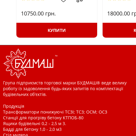
10750.00
грн.
18000.00
г
КУПИТИ
Група підприємств торгової марки БУДМАШ® веде велику
роботу із задоволення будь-яких запитів по комплектації
будівельних об'єктів.
Продукція
Трансформатори понижуючі ТСЗІ; ТСЗ; ОСМ; ОСЗ
Станції для прогріву бетону КТПОБ-80
Ящики будівельні 0,2 - 2,5 м 3.
Бадді для бетону 1,0 - 2,0 м3
Стіл муляра