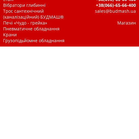
Вібратори глибинні
+38(066)-65-66-400
Трос сантехнічний
sales@budmash.ua
(каналізаційний) БУДМАШ®
Печі «Чудо - грейка»
Магазин
Пневматичне обладнання
Крани
Грузопідьйомне обладнання