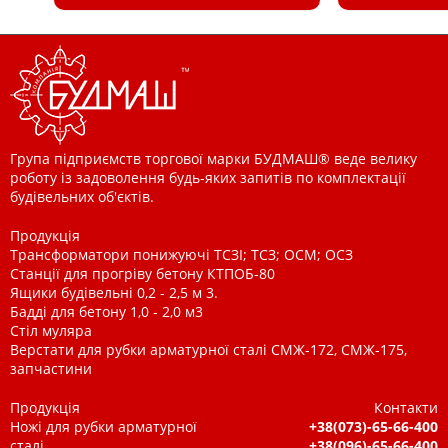
Група підприємств торгової марки БУДМАШ® веде велику
роботу із задоволення будь-яких запитів по комплектації
будівельних об'єктів.
Продукція
Трансформатори понижуючі ТСЗІ; ТСЗ; ОСМ; ОСЗ
Станції для прогріву бетону КТПОБ-80
Ящики будівельні 0,2 - 2,5 м 3.
Бадді для бетону 1,0 - 2,0 м3
Стіл муляра
Верстати для рубки арматурної сталі СМЖ-172, СМЖ-175,
запчастини
Продукція
Контакти
Ножі для рубки арматурної
+38(073)-65-66-400
сталі
+38(096)-65-66-400