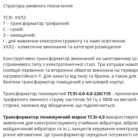
Структура умовного позначення
ТСЗІ- УХЛ2:
Т – трансформатор трифазний;
С – сухий;
З – захищений;
І - для живлення електроінструменту та ламп освітлення;
УХЛ2 - кліматичне виконання та категорія розміщення
Конструктивно трансформатор виконаний на шихтованому Ш-
стрижневого типу з електротехнічної сталі. Три котушки намот
Ізоляція первинної та вторинної обмоток виконана на термор
нагрівостійкості F. Для захисту від пилу та бризок, а також дл
безпеки трансформатор поміщений у металевий корпус.
Трансформатор понижуючий
ТСЗІ-4,0-
4,0-220/110
- призначен
трифазного змінного струму частотою 50 Гц з 380В на високій 
стороні, залежно від обладнання, що підключається.
Трансформатор понижуючий марки
ТСЗІ-4,0
використовуєт
живлення для електроінструменту (глибинні вібратори, віброп
майданчикові вібратори та ін.), ланцюгів керування електроп
різної автоматики. Це трансформатор середньої потужності се