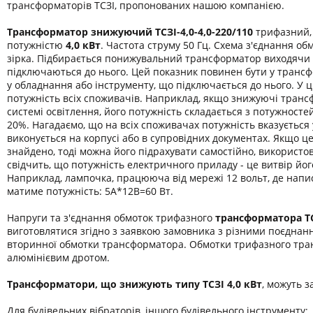
трансформаторів ТСЗІ, пропонованих нашою компанією.
Трансформатор знижуючий ТСЗІ-4,0-
4,0-220/110
трифазний, 
потужністю
4,0 кВт
. Частота струму 50 Гц. Схема з'єднання обм
зірка. Підбирається понижувальний трансформатор виходячи 
підключаються до нього. Цей показник повинен бути у транс
у обладнання або інструменту, що підключається до нього. У 
потужність всіх споживачів. Наприклад, якщо знижуючі транс
системі освітлення, його потужність складається з потужност
20%. Нагадаємо, що на всіх споживачах потужність вказується
виконується на корпусі або в супровідних документах. Якщо ц
знайдено, тоді можна його підрахувати самостійно, використо
свідчить, що потужність електричного приладу - це витвір йог
Наприклад, лампочка, працююча від мережі 12 вольт, де напис
матиме потужність: 5А*12В=60 Вт.
Напруги та з'єднання обмоток трифазного
трансформатора
Т
виготовлятися згідно з заявкою замовника з різними поєднан
вторинної обмотки трансформатора. Обмотки трифазного тра
алюмінієвим дротом.
Трансформатори, що знижують типу ТСЗІ 4,0 кВт
, можуть з
Для будівельних вібраторів, іншого будівельного інструменту;