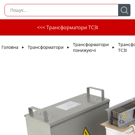
<<< Трансформатори ТСЗІ
Трансформатори
Трансф
Головна
Трансформатори
►
►
►
понижуючі
ТСЗІ