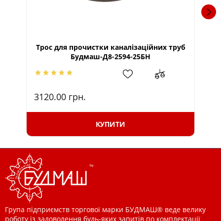
Трос для прочистки каналізаційних труб
Будмаш-Д8-2594-25БН
3120.00
грн.
95
КУПИТИ
Група підприємств торгової марки БУДМАШ® веде велику
роботу із задоволення будь-яких запитів по комплектації