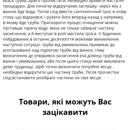
якась труба, щоб її прочистити, необхідно зробити наступні
процедури. Для початку відкручуємо заглушку, через яку з
ванної йде вода. Потім слід ввести сантехнічний трос в отвір
стоку, що відкрився, і рухати його вперед-назад у напрямку,
в якому йде труба. Прискорити процес очищення можна,
пустивши гарячу воду: вона не тільки забирає частину
засмічення, а й виступає в ролі мастила троса. У будинках,
побудованих в останнє десятиліття можливе виникнення
наступної ситуації: труба від умивальника примикає до
розташованої над підлогою труби від ванної, тому
визначення де утворився засмічення (на ділянці труби від
ванни і умивальника, або після цього стику) може викликати
деякі труднощі. Щоб точно визначити потрібне місце,
необхідно відкрутити цю частину труби. Після прочистки
слід встановити розібрані частини на свої місця.
Товари, які можуть Вас
зацікавити