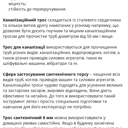
міцність;
стійкість до перекручування.
Каналізаційний трос
складається із сталевого сердечника
та кількох витків дроту намотаних у різному напрямку, що
дозволяє бути досить гнучким та міцним каналізаційним
тросом для прочистки труб діаметром від 50 мм і вище.
Трос для каналізації
використовується для прочищення
труб різних видів: каналізаційних, водопровідних, котлів, а
також різних приводів силових агрегатів, таких як
шліфувальні машини, вібратори та ін.
Сфера застосування сантехнічного торсу
– чищення всіх
видів труб, котлів, приводів машин та силових агрегатів.
Каналізаційні троси чудово підходять для усунення великих
та застарілих засорів, жирових відкладень. Вони діють
ефективно та негайно. До того ж використовувати такий
інструмент легко і просто, спеціальної підготовки та
навчання для його експлуатації не потрібно.
Трос сантехнічний 8 мм
можна використовувати у
домашніх умовах самостійно. Якщо в будинку засмічена