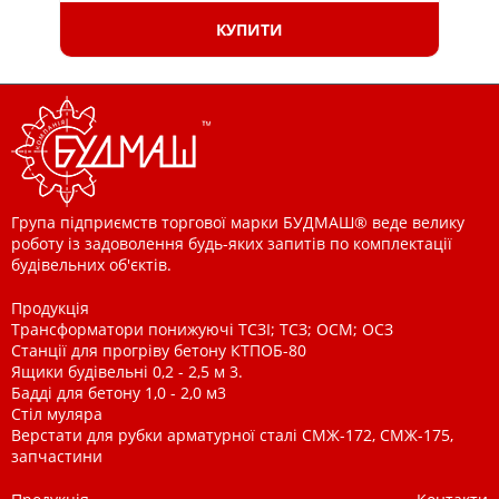
КУПИТИ
Група підприємств торгової марки БУДМАШ® веде велику
роботу із задоволення будь-яких запитів по комплектації
будівельних об'єктів.
Продукція
Трансформатори понижуючі ТСЗІ; ТСЗ; ОСМ; ОСЗ
Станції для прогріву бетону КТПОБ-80
Ящики будівельні 0,2 - 2,5 м 3.
Бадді для бетону 1,0 - 2,0 м3
Стіл муляра
Верстати для рубки арматурної сталі СМЖ-172, СМЖ-175,
запчастини